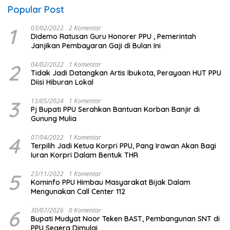
Popular Post
1
03/02/2022
2 Komentar
Didemo Ratusan Guru Honorer PPU , Pemerintah
Janjikan Pembayaran Gaji di Bulan Ini
2
04/02/2022
1 Komentar
Tidak Jadi Datangkan Artis Ibukota, Perayaan HUT PPU
Diisi Hiburan Lokal
3
13/05/2024
1 Komentar
Pj Bupati PPU Serahkan Bantuan Korban Banjir di
Gunung Mulia
4
07/04/2022
1 Komentar
Terpilih Jadi Ketua Korpri PPU, Pang Irawan Akan Bagi
Iuran Korpri Dalam Bentuk THR
5
23/11/2022
1 Komentar
Kominfo PPU Himbau Masyarakat Bijak Dalam
Mengunakan Call Center 112
6
30/07/2026
0 Komentar
Bupati Mudyat Noor Teken BAST, Pembangunan SNT di
PPU Segera Dimulai