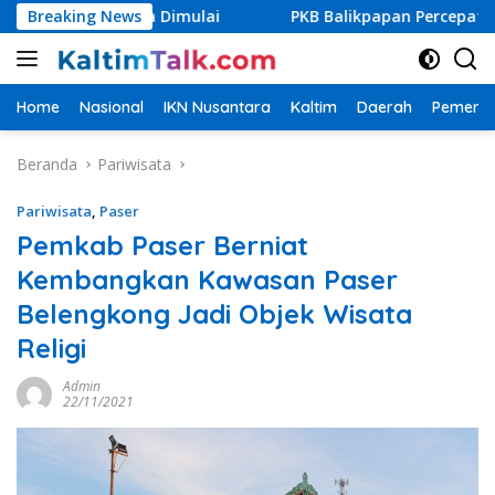
Langsung
egera Dimulai
Breaking News
PKB Balikpapan Percepat Regenerasi, Ka
ke
konten
Home
Nasional
IKN Nusantara
Kaltim
Daerah
Pemerin
Beranda
Pariwisata
Pariwisata
,
Paser
Pemkab Paser Berniat
Kembangkan Kawasan Paser
Belengkong Jadi Objek Wisata
Religi
Admin
22/11/2021