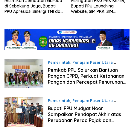
Resmikan Jembatan Garuda
Peringatan HKG PKK Ke-54,
di Sebakung Jaya, Bupati
Bupati PPU Launching
PPU Apresiasi Sinergi TNI dan
Website, SIM PKK, SIM
Warga
Posyandu dan Batik PKK
Pemerintah
,
Penajam Paser Utara
21/07/2026
Pemkab PPU Salurkan Bantuan
Pangan CPPD, Perkuat Ketahanan
Pangan dan Percepat Penurunan
Stunting
Pemerintah
,
Penajam Paser Utara
21/07/2026
Bupati PPU Mudyat Noor
Sampaikan Pendapat Akhir atas
Perubahan Perda Pajak dan
Retribusi Daerah