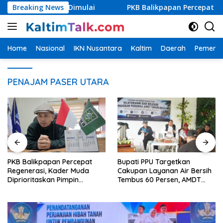
Langsung
U Segera Dimulai
Breaking News
PKB Balikpapan Percepat Regenerasi,
ke
konten
Home
Nasional
IKN Nusantara
Kaltim
Daerah
Pemerin
PENAJAM PASER UTARA
PKB Balikpapan Percepat
Bupati PPU Targetkan
Regenerasi, Kader Muda
Cakupan Layanan Air Bersih
Diprioritaskan Pimpin
Tembus 60 Persen, AMDT
Struktur Partai
Luncurkan Program Gratis
Bagi Warga Miskin