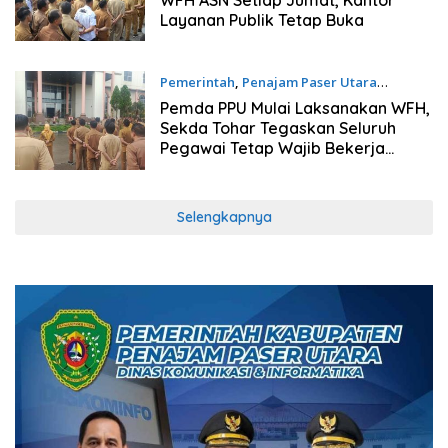
WFH ASN Setiap Jumat, Kantor
Layanan Publik Tetap Buka
Pemerintah
,
Penajam Paser Utara
06/04/2026
Pemda PPU Mulai Laksanakan WFH,
Sekda Tohar Tegaskan Seluruh
Pegawai Tetap Wajib Bekerja
Sesuai Tupoksi
Selengkapnya