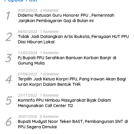
1
03/02/2022
2 Komentar
Didemo Ratusan Guru Honorer PPU , Pemerintah
Janjikan Pembayaran Gaji di Bulan Ini
2
04/02/2022
1 Komentar
Tidak Jadi Datangkan Artis Ibukota, Perayaan HUT PPU
Diisi Hiburan Lokal
3
13/05/2024
1 Komentar
Pj Bupati PPU Serahkan Bantuan Korban Banjir di
Gunung Mulia
4
07/04/2022
1 Komentar
Terpilih Jadi Ketua Korpri PPU, Pang Irawan Akan Bagi
Iuran Korpri Dalam Bentuk THR
5
23/11/2022
1 Komentar
Kominfo PPU Himbau Masyarakat Bijak Dalam
Mengunakan Call Center 112
6
30/07/2026
0 Komentar
Bupati Mudyat Noor Teken BAST, Pembangunan SNT di
PPU Segera Dimulai