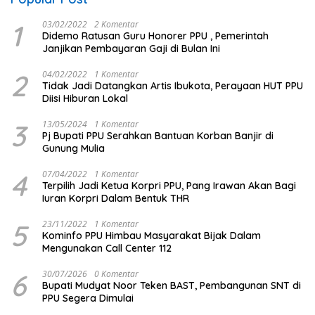
1
03/02/2022
2 Komentar
Didemo Ratusan Guru Honorer PPU , Pemerintah
Janjikan Pembayaran Gaji di Bulan Ini
2
04/02/2022
1 Komentar
Tidak Jadi Datangkan Artis Ibukota, Perayaan HUT PPU
Diisi Hiburan Lokal
3
13/05/2024
1 Komentar
Pj Bupati PPU Serahkan Bantuan Korban Banjir di
Gunung Mulia
4
07/04/2022
1 Komentar
Terpilih Jadi Ketua Korpri PPU, Pang Irawan Akan Bagi
Iuran Korpri Dalam Bentuk THR
5
23/11/2022
1 Komentar
Kominfo PPU Himbau Masyarakat Bijak Dalam
Mengunakan Call Center 112
6
30/07/2026
0 Komentar
Bupati Mudyat Noor Teken BAST, Pembangunan SNT di
PPU Segera Dimulai