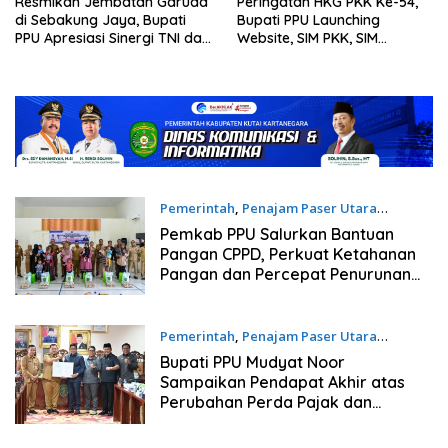
Resmikan Jembatan Garuda
Peringatan HKG PKK Ke-54,
di Sebakung Jaya, Bupati
Bupati PPU Launching
PPU Apresiasi Sinergi TNI dan
Website, SIM PKK, SIM
Warga
Posyandu dan Batik PKK
Pemerintah
,
Penajam Paser Utara
21/07/2026
Pemkab PPU Salurkan Bantuan
Pangan CPPD, Perkuat Ketahanan
Pangan dan Percepat Penurunan
Stunting
Pemerintah
,
Penajam Paser Utara
21/07/2026
Bupati PPU Mudyat Noor
Sampaikan Pendapat Akhir atas
Perubahan Perda Pajak dan
Retribusi Daerah