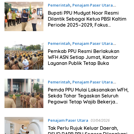
Pemerintah
,
Penajam Paser Utara
12/05/2026
Bupati PPU Mudyat Noor Resmi
Dilantik Sebagai Ketua PBSI Kaltim
Periode 2025–2029, Fokus
Pembinaan Atlet Usia Dini
Pemerintah
,
Penajam Paser Utara
09/04/2026
Pemkab PPU Resmi Berlakukan
WFH ASN Setiap Jumat, Kantor
Layanan Publik Tetap Buka
Pemerintah
,
Penajam Paser Utara
06/04/2026
Pemda PPU Mulai Laksanakan WFH,
Sekda Tohar Tegaskan Seluruh
Pegawai Tetap Wajib Bekerja
Sesuai Tupoksi
Penajam Paser Utara
03/04/2026
Tak Perlu Rujuk Keluar Daerah,