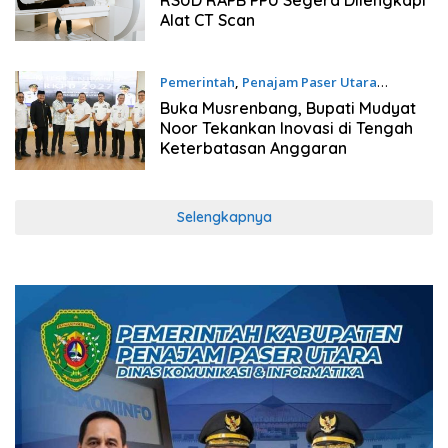
RSUD RAPB PPU Segera Dilengkapi
Alat CT Scan
Pemerintah
,
Penajam Paser Utara
02/04/2026
Buka Musrenbang, Bupati Mudyat
Noor Tekankan Inovasi di Tengah
Keterbatasan Anggaran
Selengkapnya