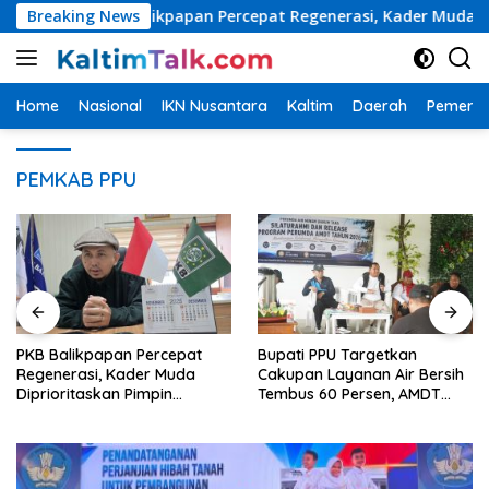
Langsung
PKB Balikpapan Percepat Regenerasi, Kader Muda Diprioritas
Breaking News
ke
konten
Home
Nasional
IKN Nusantara
Kaltim
Daerah
Pemerin
PEMKAB PPU
PKB Balikpapan Percepat
Bupati PPU Targetkan
Regenerasi, Kader Muda
Cakupan Layanan Air Bersih
Diprioritaskan Pimpin
Tembus 60 Persen, AMDT
Struktur Partai
Luncurkan Program Gratis
Bagi Warga Miskin