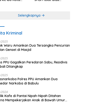
antara
Dedikasi dalam
Menjaga
Profesionalisme
Selengkapnya
Jurnalistik
ita Kriminal
3/2025
ek Waru Amankan Dua Tersangka Pencurian
dan Genset di Masjid
3/2025
es PPU Gagalkan Peredaran Sabu, Residivis
ali Ditangkap
1/2025
esnarkoba Polres PPU Amankan Dua
edar Narkoba di Babulu
1/2024
lik Kafe di Pantai Nipah-Nipah Ditahan
ena Mempekerjakan Anak di Bawah Umur
gai LC