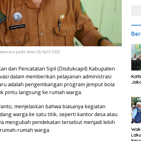
Ber
wancara pada Senin 28 April 2025
 dan Pencatatan Sipil (Disdukcapil) Kabupaten
ovasi dalam memberikan pelayanan administrasi
Kalt
Jaka
rbaru adalah pengembangan program jemput bola
k pintu langsung ke rumah warga.
yanto, menjelaskan bahwa biasanya kegiatan
ng warga ke satu titik, seperti kantor desa atau
ya mengubah pendekatan tersebut menjadi lebih
 rumah-rumah warga.
Waki
Lak
Kerj