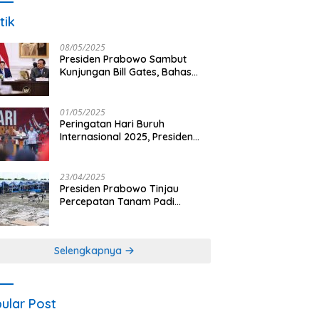
tik
08/05/2025
Presiden Prabowo Sambut
Kunjungan Bill Gates, Bahas
Peningkatan Akses Kesehatan
dan Penguatan Sektor
Pertanian di Indonesia
01/05/2025
Peringatan Hari Buruh
Internasional 2025, Presiden
Prabowo: Negara Hadir untuk
Buruh
23/04/2025
Presiden Prabowo Tinjau
Percepatan Tanam Padi
Nasional dengan Teknologi
Drone di Ogan Ilir
Selengkapnya
ular Post