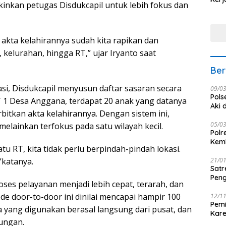
nkan petugas Disdukcapil untuk lebih fokus dan
Nus
 akta kelahirannya sudah kita rapikan dan
 kelurahan, hingga RT,” ujar Iryanto saat
Ber
kasi, Disdukcapil menyusun daftar sasaran secara
09/0
Pols
RT 1 Desa Anggana, terdapat 20 anak yang datanya
Aki 
rbitkan akta kelahirannya. Dengan sistem ini,
05/0
 melainkan terfokus pada satu wilayah kecil.
Polr
Kemb
atu RT, kita tidak perlu berpindah-pindah lokasi.
”katanya.
21/0
Satr
Peng
ses pelayanan menjadi lebih cepat, terarah, dan
tode door-to-door ini dinilai mencapai hampir 100
12/1
Pemi
ta yang digunakan berasal langsung dari pusat, dan
Kar
jungan.
seba