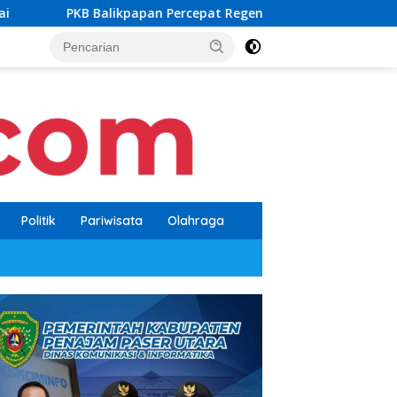
ikpapan Percepat Regenerasi, Kader Muda Diprioritaskan Pimpin
Politik
Pariwisata
Olahraga