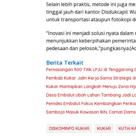
Selain lebih praktis, metode ini juga
tinggal jauh dari kantor Disdukcapil. 
untuk transportasi ataupun fotokopi 
“Inovasi ini menjadi solusi nyata dala
menunjukkan keberpihakan pemerintah
pedesaan dan pelosok,”pungkasnya.(A
Berita Terkait
Pemasangan 500 Titik LPJU di Tenggarong
Pemkab Kukar Jalin Kerja Sama Strategis 
Kukar Mantapkan Langkah Menuju Zona Hija
Desa Embalut Ubah Lahan Tambang Jadi La
Pemdes Embalut Fokus Kembangkan Perikan
Samboja Masuk Kawasan IKN, Camat Damsi
DISKOMINFO KUKAR
KUKAR
KUTAI 