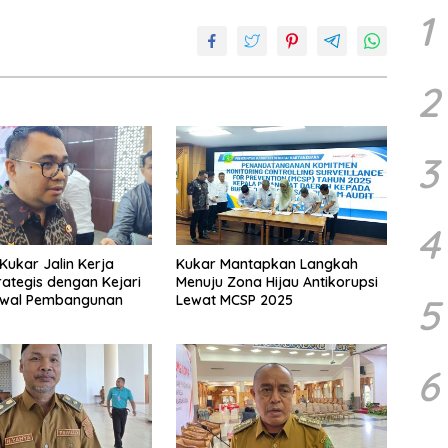
1
2
3
4
ukar Jalin Kerja
Kukar Mantapkan Langkah
ategis dengan Kejari
Menuju Zona Hijau Antikorupsi
5
awal Pembangunan
Lewat MCSP 2025
6