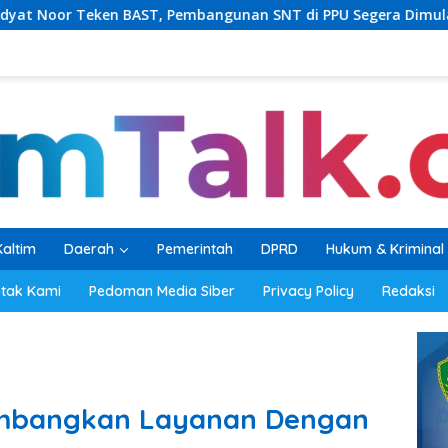
AST, Pembangunan SNT di PPU Segera Dimulai
PKB Bal
Kaltim
Daerah
Pemerintah
DPRD
Hukum & Kriminal
tak Kami
Pedoman Media Siber
Privacy Policy
Redaksi
embangkan Layanan Dengan