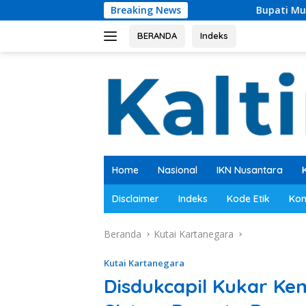
Langsung
Breaking News
Bupati Mudyat Noor Teken B
ke
konten
BERANDA
Indeks
Home
Nasional
IKN Nusantara
Disclaimer
Indeks
Kode Etik
Kon
Beranda
Kutai Kartanegara
Kutai Kartanegara
Disdukcapil Kukar K