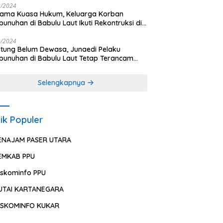
2/2024
sama Kuasa Hukum, Keluarga Korban
unuhan di Babulu Laut Ikuti Rekontruksi di
es PPU
2/2024
ung Belum Dewasa, Junaedi Pelaku
unuhan di Babulu Laut Tetap Terancam
uman Mati
Selengkapnya
ik Populer
ENAJAM PASER UTARA
EMKAB PPU
iskominfo PPU
UTAI KARTANEGARA
ISKOMINFO KUKAR