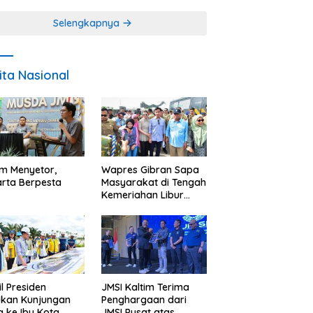
Miskin
Selengkapnya
ita Nasional
im Menyetor,
Wapres Gibran Sapa
rta Berpesta
Masyarakat di Tengah
Kemeriahan Libur
Akhir Tahun di IKN
l Presiden
JMSI Kaltim Terima
ukan Kunjungan
Penghargaan dari
a ke Ibu Kota
JMSI Pusat atas