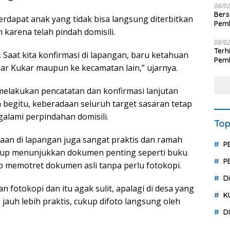
08/0
Ber
rdapat anak yang tidak bisa langsung diterbitkan
Pemb
 karena telah pindah domisili.
Polr
08/0
Terhit
. Saat kita konfirmasi di lapangan, baru ketahuan
Pemb
ar Kukar maupun ke kecamatan lain,” ujarnya.
Huk
melakukan pencatatan dan konfirmasi lanjutan
begitu, keberadaan seluruh target sasaran tetap
alami perpindahan domisili.
Top
aan di lapangan juga sangat praktis dan ramah
P
ukup menunjukkan dokumen penting seperti buku
P
kup memotret dokumen asli tanpa perlu fotokopi.
D
 fotokopi dan itu agak sulit, apalagi di desa yang
K
jauh lebih praktis, cukup difoto langsung oleh
D