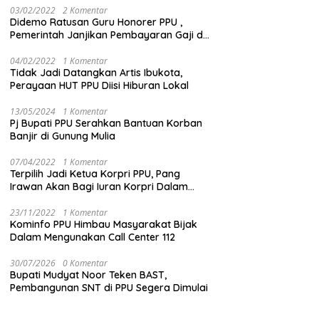
03/02/2022
2 Komentar
Didemo Ratusan Guru Honorer PPU ,
Pemerintah Janjikan Pembayaran Gaji di
Bulan Ini
04/02/2022
1 Komentar
Tidak Jadi Datangkan Artis Ibukota,
Perayaan HUT PPU Diisi Hiburan Lokal
13/05/2024
1 Komentar
Pj Bupati PPU Serahkan Bantuan Korban
Banjir di Gunung Mulia
07/04/2022
1 Komentar
Terpilih Jadi Ketua Korpri PPU, Pang
Irawan Akan Bagi Iuran Korpri Dalam
Bentuk THR
23/11/2022
1 Komentar
Kominfo PPU Himbau Masyarakat Bijak
Dalam Mengunakan Call Center 112
30/07/2026
0 Komentar
Bupati Mudyat Noor Teken BAST,
Pembangunan SNT di PPU Segera Dimulai