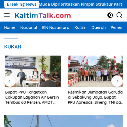
Langsung
si, Kader Muda Diprioritaskan Pimpin Struktur Partai
Breaking News
ke
konten
Home
Nasional
IKN Nusantara
Kaltim
Daerah
Pemerin
KUKAR
Bupati PPU Targetkan
Resmikan Jembatan Garuda
Cakupan Layanan Air Bersih
di Sebakung Jaya, Bupati
Tembus 60 Persen, AMDT
PPU Apresiasi Sinergi TNI dan
Luncurkan Program Gratis
Warga
Bagi Warga Miskin