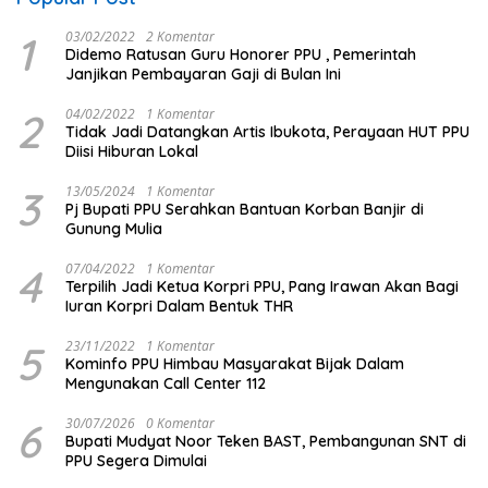
1
03/02/2022
2 Komentar
Didemo Ratusan Guru Honorer PPU , Pemerintah
Janjikan Pembayaran Gaji di Bulan Ini
2
04/02/2022
1 Komentar
Tidak Jadi Datangkan Artis Ibukota, Perayaan HUT PPU
Diisi Hiburan Lokal
3
13/05/2024
1 Komentar
Pj Bupati PPU Serahkan Bantuan Korban Banjir di
Gunung Mulia
4
07/04/2022
1 Komentar
Terpilih Jadi Ketua Korpri PPU, Pang Irawan Akan Bagi
Iuran Korpri Dalam Bentuk THR
5
23/11/2022
1 Komentar
Kominfo PPU Himbau Masyarakat Bijak Dalam
Mengunakan Call Center 112
6
30/07/2026
0 Komentar
Bupati Mudyat Noor Teken BAST, Pembangunan SNT di
PPU Segera Dimulai