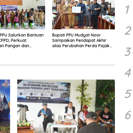
1
2
PPU Salurkan Bantuan
Bupati PPU Mudyat Noor
PPD, Perkuat
Sampaikan Pendapat Akhir
an Pangan dan
atas Perubahan Perda Pajak
3
 Penurunan Stunting
dan Retribusi Daerah
4
5
6