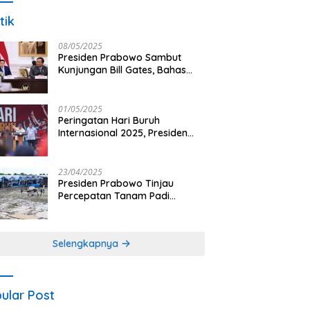
tik
08/05/2025
Presiden Prabowo Sambut
Kunjungan Bill Gates, Bahas
Peningkatan Akses Kesehatan
dan Penguatan Sektor
Pertanian di Indonesia
01/05/2025
Peringatan Hari Buruh
Internasional 2025, Presiden
Prabowo: Negara Hadir untuk
Buruh
23/04/2025
Presiden Prabowo Tinjau
Percepatan Tanam Padi
Nasional dengan Teknologi
Drone di Ogan Ilir
Selengkapnya
ular Post