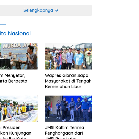
Miskin
Selengkapnya
ita Nasional
im Menyetor,
Wapres Gibran Sapa
rta Berpesta
Masyarakat di Tengah
Kemeriahan Libur
Akhir Tahun di IKN
l Presiden
JMSI Kaltim Terima
ukan Kunjungan
Penghargaan dari
a ke Ibu Kota
JMSI Pusat atas