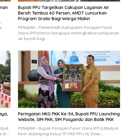
unan
Bupati PPU Targetkan Cakupan Layanan Air
Bersih Tembus 60 Persen, AMDT Luncurkan
Program Gratis Bagi Warga Miskin
,
a
PENAJAM – Pemerintah Kabupaten Penajam Paser
Utara (PPU) terus berupaya meningkatkan pelayanan
air bersih bagi…
aya,
Peringatan HKG PKK Ke-54, Bupati PPU Launching
Website, SIM PKK, SIM Posyandu dan Batik PKK
udyat
PENAJAM – Bupati Penajam Paser Utara (PPU) Mudyat
a di…
Noor didampingi Ketua TP-PKK PPU Hj. Dewi…