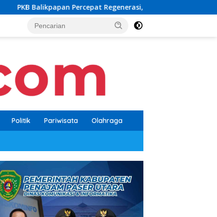
rcepat Regenerasi, Kader Muda Diprioritaskan Pimpin Struktur 
Politik
Pariwisata
Olahraga