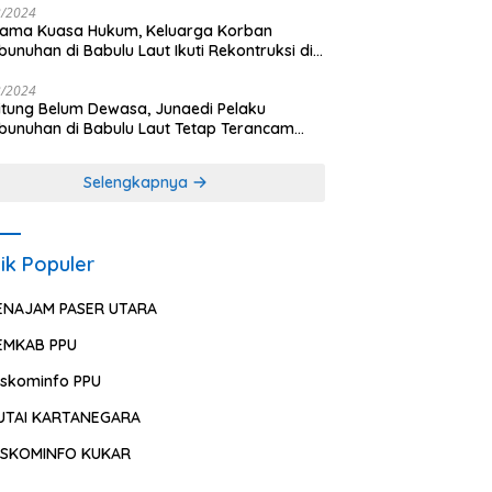
2/2024
sama Kuasa Hukum, Keluarga Korban
unuhan di Babulu Laut Ikuti Rekontruksi di
es PPU
2/2024
ung Belum Dewasa, Junaedi Pelaku
unuhan di Babulu Laut Tetap Terancam
uman Mati
Selengkapnya
ik Populer
ENAJAM PASER UTARA
EMKAB PPU
iskominfo PPU
UTAI KARTANEGARA
ISKOMINFO KUKAR