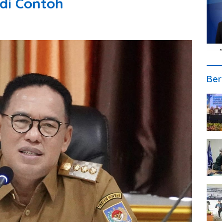
di Contoh
Ber