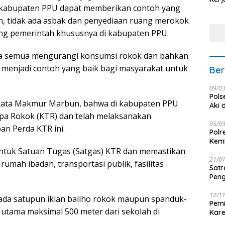
di kabupaten PPU dapat memberikan contoh yang
Nus
n, tidak ada asbak dan penyediaan ruang merokok
ng pemerintah khususnya di kabupaten PPU.
ita semua mengurangi konsumsi rokok dan bahkan
 menjadi contoh yang baik bagi masyarakat untuk
Ber
09/0
Pols
kata Makmur Marbun, bahwa di kabupaten PPU
Aki 
npa Rokok (KTR) dan telah melaksanakan
05/0
an Perda KTR ini.
Polr
Kemb
tuk Satuan Tugas (Satgas) KTR dan memastikan
21/0
umah ibadah, transportasi publik, fasilitas
Satr
Peng
12/1
ak ada satupun iklan baliho rokok maupun spanduk-
Pemi
 utama maksimal 500 meter dari sekolah di
Kar
seba