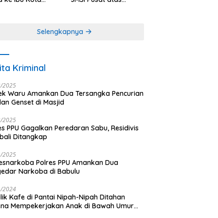
antara
Dedikasi dalam
Menjaga
Profesionalisme
Selengkapnya
Jurnalistik
ita Kriminal
3/2025
ek Waru Amankan Dua Tersangka Pencurian
dan Genset di Masjid
3/2025
es PPU Gagalkan Peredaran Sabu, Residivis
ali Ditangkap
1/2025
esnarkoba Polres PPU Amankan Dua
edar Narkoba di Babulu
1/2024
lik Kafe di Pantai Nipah-Nipah Ditahan
ena Mempekerjakan Anak di Bawah Umur
gai LC