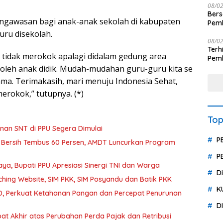
08/0
Ber
pengawasan bagi anak-anak sekolah di kabupaten
Pemb
Polr
uru disekolah.
08/0
Terhit
 tidak merokok apalagi didalam gedung area
Pemb
Huk
t oleh anak didik. Mudah-mudahan guru-guru kita se
ma. Terimakasih, mari menuju Indonesia Sehat,
erokok,” tutupnya. (*)
Top
an SNT di PPU Segera Dimulai
P
 Bersih Tembus 60 Persen, AMDT Luncurkan Program
P
a, Bupati PPU Apresiasi Sinergi TNI dan Warga
D
hing Website, SIM PKK, SIM Posyandu dan Batik PKK
K
, Perkuat Ketahanan Pangan dan Percepat Penurunan
D
t Akhir atas Perubahan Perda Pajak dan Retribusi