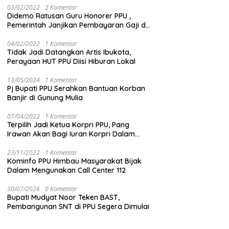
03/02/2022
2 Komentar
Didemo Ratusan Guru Honorer PPU ,
Pemerintah Janjikan Pembayaran Gaji di
Bulan Ini
04/02/2022
1 Komentar
Tidak Jadi Datangkan Artis Ibukota,
Perayaan HUT PPU Diisi Hiburan Lokal
13/05/2024
1 Komentar
Pj Bupati PPU Serahkan Bantuan Korban
Banjir di Gunung Mulia
07/04/2022
1 Komentar
Terpilih Jadi Ketua Korpri PPU, Pang
Irawan Akan Bagi Iuran Korpri Dalam
Bentuk THR
23/11/2022
1 Komentar
Kominfo PPU Himbau Masyarakat Bijak
Dalam Mengunakan Call Center 112
30/07/2026
0 Komentar
Bupati Mudyat Noor Teken BAST,
Pembangunan SNT di PPU Segera Dimulai