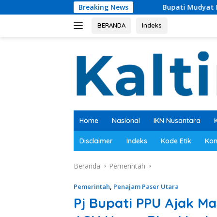
Langsung
Breaking News
Bupati Mudyat Noor Teken BAST, Pemb
ke
konten
BERANDA
Indeks
Home
Nasional
IKN Nusantara
Disclaimer
Indeks
Kode Etik
Kon
Beranda
Pemerintah
Pemerintah
,
Penajam Paser Utara
Pj Bupati PPU Ajak M