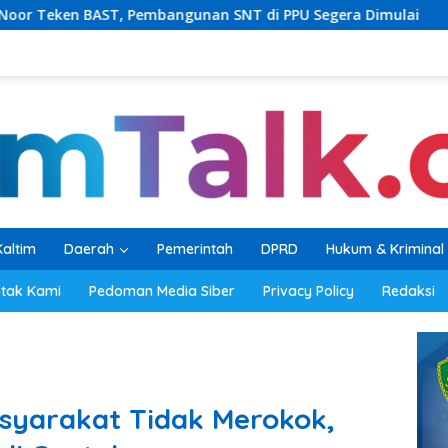
angunan SNT di PPU Segera Dimulai
PKB Balikpapan Pe
Kaltim
Daerah
Pemerintah
DPRD
Hukum & Kriminal
tak Kami
Pedoman Media Siber
Privacy Policy
Redaksi
asyarakat Tidak Merokok,