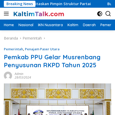
Langsung
prioritaskan Pimpin Struktur Partai
Breaking News
Bupati PPU Targe
ke
konten
Home
Nasional
IKN Nusantara
Kaltim
Daerah
Pemerin
Beranda
Pemerintah
Pemerintah
,
Penajam Paser Utara
Pemkab PPU Gelar Musrenbang
Penyusunan RKPD Tahun 2025
Admin
28/03/2024