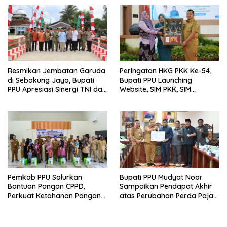
Bagi Warga Miskin
Resmikan Jembatan Garuda
Peringatan HKG PKK Ke-54,
di Sebakung Jaya, Bupati
Bupati PPU Launching
PPU Apresiasi Sinergi TNI dan
Website, SIM PKK, SIM
Warga
Posyandu dan Batik PKK
Pemkab PPU Salurkan
Bupati PPU Mudyat Noor
Bantuan Pangan CPPD,
Sampaikan Pendapat Akhir
Perkuat Ketahanan Pangan
atas Perubahan Perda Pajak
dan Percepat Penurunan
dan Retribusi Daerah
Stunting