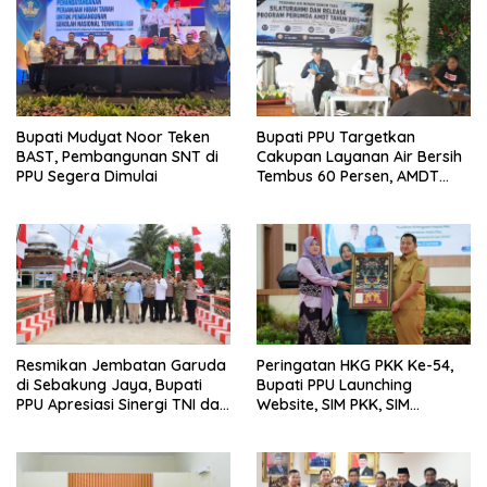
Bupati Mudyat Noor Teken
Bupati PPU Targetkan
BAST, Pembangunan SNT di
Cakupan Layanan Air Bersih
PPU Segera Dimulai
Tembus 60 Persen, AMDT
Luncurkan Program Gratis
Bagi Warga Miskin
Resmikan Jembatan Garuda
Peringatan HKG PKK Ke-54,
di Sebakung Jaya, Bupati
Bupati PPU Launching
PPU Apresiasi Sinergi TNI dan
Website, SIM PKK, SIM
Warga
Posyandu dan Batik PKK