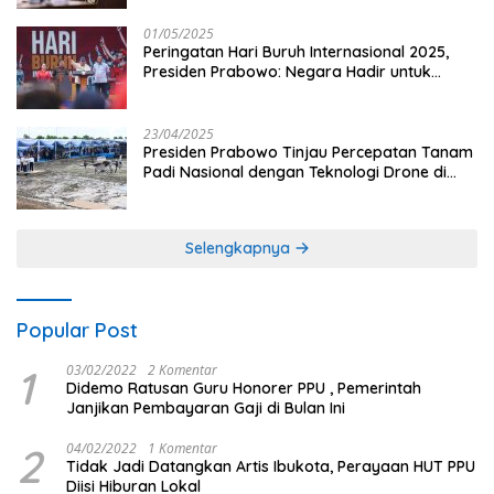
01/05/2025
Peringatan Hari Buruh Internasional 2025,
Presiden Prabowo: Negara Hadir untuk
Buruh
23/04/2025
Presiden Prabowo Tinjau Percepatan Tanam
Padi Nasional dengan Teknologi Drone di
Ogan Ilir
Selengkapnya
Popular Post
1
03/02/2022
2 Komentar
Didemo Ratusan Guru Honorer PPU , Pemerintah
Janjikan Pembayaran Gaji di Bulan Ini
2
04/02/2022
1 Komentar
Tidak Jadi Datangkan Artis Ibukota, Perayaan HUT PPU
Diisi Hiburan Lokal