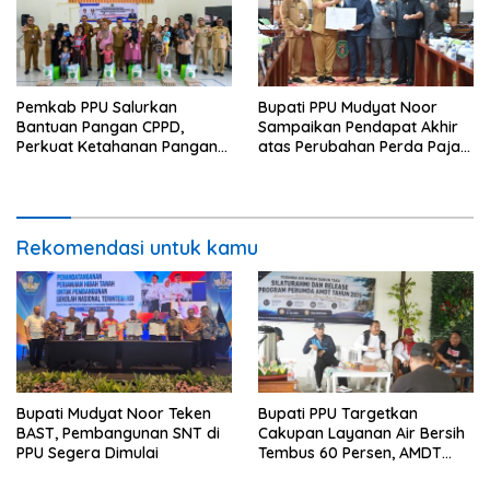
Pemkab PPU Salurkan
Bupati PPU Mudyat Noor
Bantuan Pangan CPPD,
Sampaikan Pendapat Akhir
Perkuat Ketahanan Pangan
atas Perubahan Perda Pajak
dan Percepat Penurunan
dan Retribusi Daerah
Stunting
Rekomendasi untuk kamu
Bupati Mudyat Noor Teken
Bupati PPU Targetkan
BAST, Pembangunan SNT di
Cakupan Layanan Air Bersih
PPU Segera Dimulai
Tembus 60 Persen, AMDT
Luncurkan Program Gratis