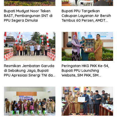
Bupati Mudyat Noor Teken
Bupati PPU Targetkan
BAST, Pembangunan SNT di
Cakupan Layanan Air Bersih
PPU Segera Dimulai
Tembus 60 Persen, AMDT
Luncurkan Program Gratis
Bagi Warga Miskin
Resmikan Jembatan Garuda
Peringatan HKG PKK Ke-54,
di Sebakung Jaya, Bupati
Bupati PPU Launching
PPU Apresiasi Sinergi TNI dan
Website, SIM PKK, SIM
Warga
Posyandu dan Batik PKK