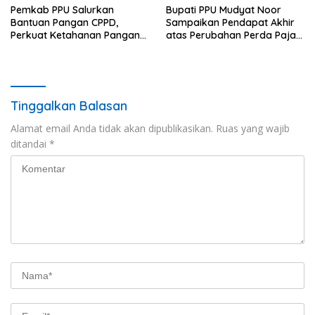
Pemkab PPU Salurkan
Bupati PPU Mudyat Noor
Bantuan Pangan CPPD,
Sampaikan Pendapat Akhir
Perkuat Ketahanan Pangan
atas Perubahan Perda Pajak
dan Percepat Penurunan
dan Retribusi Daerah
Stunting
Tinggalkan Balasan
Alamat email Anda tidak akan dipublikasikan.
Ruas yang wajib
ditandai
*