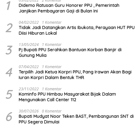
1
03/02/2022
2 Komentar
Didemo Ratusan Guru Honorer PPU , Pemerintah
Janjikan Pembayaran Gaji di Bulan Ini
2
04/02/2022
1 Komentar
Tidak Jadi Datangkan Artis Ibukota, Perayaan HUT PPU
Diisi Hiburan Lokal
3
13/05/2024
1 Komentar
Pj Bupati PPU Serahkan Bantuan Korban Banjir di
Gunung Mulia
4
07/04/2022
1 Komentar
Terpilih Jadi Ketua Korpri PPU, Pang Irawan Akan Bagi
Iuran Korpri Dalam Bentuk THR
5
23/11/2022
1 Komentar
Kominfo PPU Himbau Masyarakat Bijak Dalam
Mengunakan Call Center 112
6
30/07/2026
0 Komentar
Bupati Mudyat Noor Teken BAST, Pembangunan SNT di
PPU Segera Dimulai