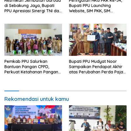
Resmikan Jembatan Garuda
Peringatan HKG PKK Ke-54,
di Sebakung Jaya, Bupati
Bupati PPU Launching
PPU Apresiasi Sinergi TNI dan
Website, SIM PKK, SIM
Warga
Posyandu dan Batik PKK
Pemkab PPU Salurkan
Bupati PPU Mudyat Noor
Bantuan Pangan CPPD,
Sampaikan Pendapat Akhir
Perkuat Ketahanan Pangan
atas Perubahan Perda Pajak
dan Percepat Penurunan
dan Retribusi Daerah
Stunting
Rekomendasi untuk kamu