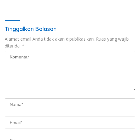
dan Percepat Penurunan
dan Retribusi Daerah
Stunting
Tinggalkan Balasan
Alamat email Anda tidak akan dipublikasikan.
Ruas yang wajib
ditandai
*