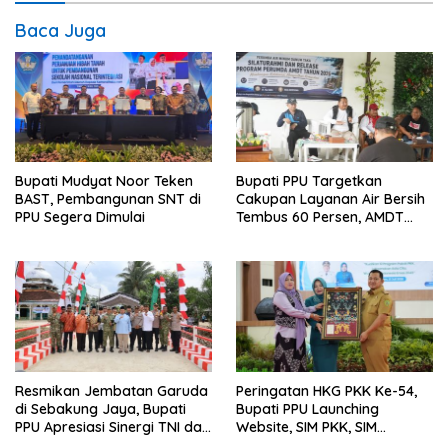
Baca Juga
Bupati Mudyat Noor Teken
Bupati PPU Targetkan
BAST, Pembangunan SNT di
Cakupan Layanan Air Bersih
PPU Segera Dimulai
Tembus 60 Persen, AMDT
Luncurkan Program Gratis
Bagi Warga Miskin
Resmikan Jembatan Garuda
Peringatan HKG PKK Ke-54,
di Sebakung Jaya, Bupati
Bupati PPU Launching
PPU Apresiasi Sinergi TNI dan
Website, SIM PKK, SIM
Warga
Posyandu dan Batik PKK