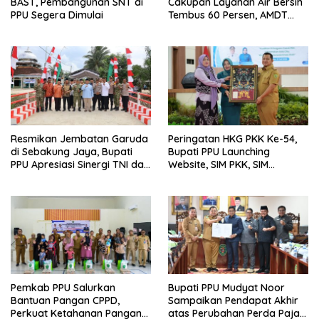
BAST, Pembangunan SNT di
Cakupan Layanan Air Bersih
PPU Segera Dimulai
Tembus 60 Persen, AMDT
Luncurkan Program Gratis
Bagi Warga Miskin
Resmikan Jembatan Garuda
Peringatan HKG PKK Ke-54,
di Sebakung Jaya, Bupati
Bupati PPU Launching
PPU Apresiasi Sinergi TNI dan
Website, SIM PKK, SIM
Warga
Posyandu dan Batik PKK
Pemkab PPU Salurkan
Bupati PPU Mudyat Noor
Bantuan Pangan CPPD,
Sampaikan Pendapat Akhir
Perkuat Ketahanan Pangan
atas Perubahan Perda Pajak