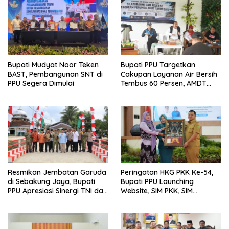
Bupati Mudyat Noor Teken
Bupati PPU Targetkan
BAST, Pembangunan SNT di
Cakupan Layanan Air Bersih
PPU Segera Dimulai
Tembus 60 Persen, AMDT
Luncurkan Program Gratis
Bagi Warga Miskin
Resmikan Jembatan Garuda
Peringatan HKG PKK Ke-54,
di Sebakung Jaya, Bupati
Bupati PPU Launching
PPU Apresiasi Sinergi TNI dan
Website, SIM PKK, SIM
Warga
Posyandu dan Batik PKK