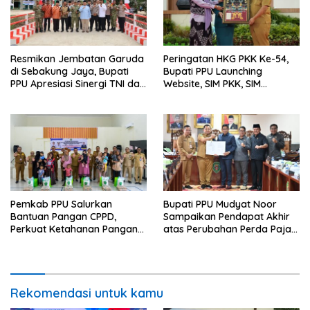
Resmikan Jembatan Garuda
Peringatan HKG PKK Ke-54,
di Sebakung Jaya, Bupati
Bupati PPU Launching
PPU Apresiasi Sinergi TNI dan
Website, SIM PKK, SIM
Warga
Posyandu dan Batik PKK
Pemkab PPU Salurkan
Bupati PPU Mudyat Noor
Bantuan Pangan CPPD,
Sampaikan Pendapat Akhir
Perkuat Ketahanan Pangan
atas Perubahan Perda Pajak
dan Percepat Penurunan
dan Retribusi Daerah
Stunting
Rekomendasi untuk kamu