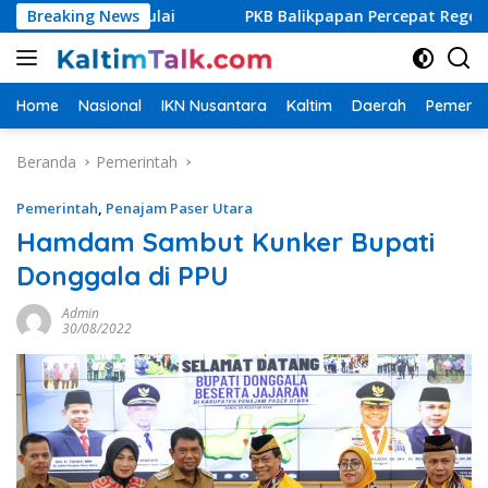
Langsung
a Dimulai
Breaking News
PKB Balikpapan Percepat Regenerasi, Kader 
ke
konten
Home
Nasional
IKN Nusantara
Kaltim
Daerah
Pemerin
Beranda
Pemerintah
Pemerintah
,
Penajam Paser Utara
Hamdam Sambut Kunker Bupati
Donggala di PPU
Admin
30/08/2022