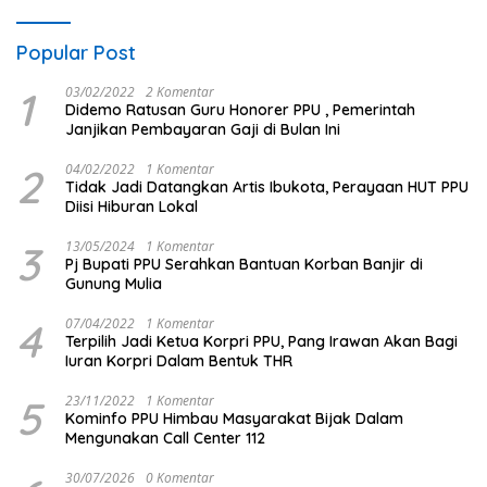
Popular Post
1
03/02/2022
2 Komentar
Didemo Ratusan Guru Honorer PPU , Pemerintah
Janjikan Pembayaran Gaji di Bulan Ini
2
04/02/2022
1 Komentar
Tidak Jadi Datangkan Artis Ibukota, Perayaan HUT PPU
Diisi Hiburan Lokal
3
13/05/2024
1 Komentar
Pj Bupati PPU Serahkan Bantuan Korban Banjir di
Gunung Mulia
4
07/04/2022
1 Komentar
Terpilih Jadi Ketua Korpri PPU, Pang Irawan Akan Bagi
Iuran Korpri Dalam Bentuk THR
5
23/11/2022
1 Komentar
Kominfo PPU Himbau Masyarakat Bijak Dalam
Mengunakan Call Center 112
30/07/2026
0 Komentar