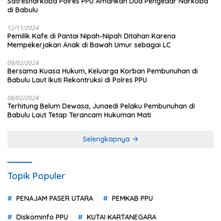
Satresnarkoba Polres PPU Amankan Dua Pengedar Narkoba
di Babulu
12/11/2024
Pemilik Kafe di Pantai Nipah-Nipah Ditahan Karena
Mempekerjakan Anak di Bawah Umur sebagai LC
08/02/2024
Bersama Kuasa Hukum, Keluarga Korban Pembunuhan di
Babulu Laut Ikuti Rekontruksi di Polres PPU
08/02/2024
Terhitung Belum Dewasa, Junaedi Pelaku Pembunuhan di
Babulu Laut Tetap Terancam Hukuman Mati
Selengkapnya
Topik Populer
PENAJAM PASER UTARA
PEMKAB PPU
Diskominfo PPU
KUTAI KARTANEGARA