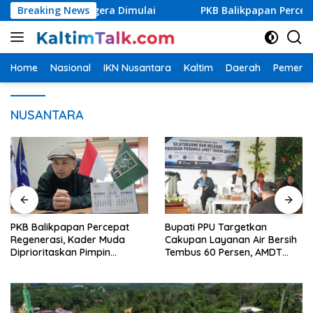
Langsung
i PPU Segera Dimulai
Breaking News
PKB Balikpapan Percepat Regener
ke
konten
Home
Nasional
IKN Nusantara
Kaltim
Daerah
Pemerin
NUSANTARA
PKB Balikpapan Percepat
Bupati PPU Targetkan
Regenerasi, Kader Muda
Cakupan Layanan Air Bersih
Diprioritaskan Pimpin
Tembus 60 Persen, AMDT
Struktur Partai
Luncurkan Program Gratis
Bagi Warga Miskin