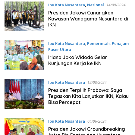
Ibu Kota Nusantara
,
Nasional
14/09/2024
Presiden Jokowi Canangkan
Kawasan Wanagama Nusantara di
IKN
Ibu Kota Nusantara
,
Pemerintah
,
Penajam
Paser Utara
12/09/2024
Iriana Joko Widodo Gelar
Kunjungan Kerja ke IKN
Ibu Kota Nusantara
12/08/2024
Presiden Terpilih Prabowo: Saya
Tegaskan Kita Lanjutkan IKN, Kalau
Bisa Percepat
Ibu Kota Nusantara
04/06/2024
Presiden Jokowi Groundbreaking
Astra Biz Center dan Nusantara