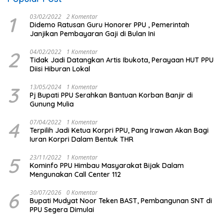
1
03/02/2022
2 Komentar
Didemo Ratusan Guru Honorer PPU , Pemerintah
Janjikan Pembayaran Gaji di Bulan Ini
2
04/02/2022
1 Komentar
Tidak Jadi Datangkan Artis Ibukota, Perayaan HUT PPU
Diisi Hiburan Lokal
3
13/05/2024
1 Komentar
Pj Bupati PPU Serahkan Bantuan Korban Banjir di
Gunung Mulia
4
07/04/2022
1 Komentar
Terpilih Jadi Ketua Korpri PPU, Pang Irawan Akan Bagi
Iuran Korpri Dalam Bentuk THR
5
23/11/2022
1 Komentar
Kominfo PPU Himbau Masyarakat Bijak Dalam
Mengunakan Call Center 112
6
30/07/2026
0 Komentar
Bupati Mudyat Noor Teken BAST, Pembangunan SNT di
PPU Segera Dimulai