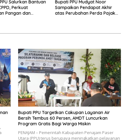
PPU Salurkan Bantuan
Bupati PPU Mudyat Noor
PPD, Perkuat
Sampaikan Pendapat Akhir
an Pangan dan
atas Perubahan Perda Pajak
 Penurunan Stunting
dan Retribusi Daerah
unan
Bupati PPU Targetkan Cakupan Layanan Air
Bersih Tembus 60 Persen, AMDT Luncurkan
Program Gratis Bagi Warga Miskin
,
a
PENAJAM – Pemerintah Kabupaten Penajam Paser
Utara (PPU) terus berupaya meningkatkan pelayanan