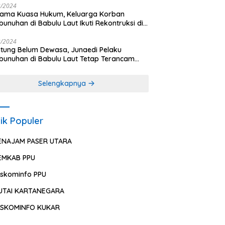
2/2024
sama Kuasa Hukum, Keluarga Korban
unuhan di Babulu Laut Ikuti Rekontruksi di
es PPU
2/2024
ung Belum Dewasa, Junaedi Pelaku
unuhan di Babulu Laut Tetap Terancam
uman Mati
Selengkapnya
ik Populer
ENAJAM PASER UTARA
EMKAB PPU
iskominfo PPU
UTAI KARTANEGARA
ISKOMINFO KUKAR