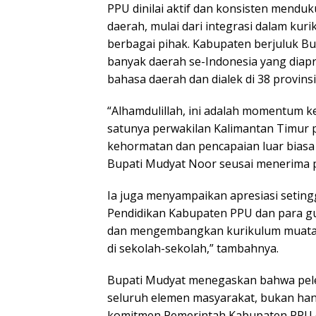
PPU dinilai aktif dan konsisten mend
daerah, mulai dari integrasi dalam kur
berbagai pihak. Kabupaten berjuluk Bum
banyak daerah se-Indonesia yang diapre
bahasa daerah dan dialek di 38 provinsi 
“Alhamdulillah, ini adalah momentum 
satunya perwakilan Kalimantan Timur 
kehormatan dan pencapaian luar biasa 
Bupati Mudyat Noor seusai menerima 
Ia juga menyampaikan apresiasi seting
Pendidikan Kabupaten PPU dan para gu
dan mengembangkan kurikulum muatan
di sekolah-sekolah,” tambahnya.
Bupati Mudyat menegaskan bahwa pele
seluruh elemen masyarakat, bukan han
komitmen Pemerintah Kabupaten PPU d