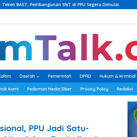
nan SNT di PPU Segera Dimulai
PKB Balikpapan Percepa
Kaltim
Daerah
Pemerintah
DPRD
Hukum & Kriminal
tak Kami
Pedoman Media Siber
Privacy Policy
Redaksi
ional, PPU Jadi Satu-