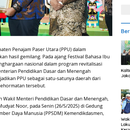
Ber
aten Penajam Paser Utara (PPU) dalam
n hasil gemilang. Pada ajang Festival Bahasa Ibu
nghargaan nasional dalam program revitalisasi
Kalt
enterian Pendidikan Dasar dan Menengah
Jaka
jadikan PPU sebagai satu-satunya daerah dari
ehormatan tersebut.
h Wakil Menteri Pendidikan Dasar dan Menengah,
 Mudyat Noor, pada Senin (26/5/2025) di Gedung
umber Daya Manusia (PPSDM) Kemendikdasmen,
Waki
Lak
Kerj