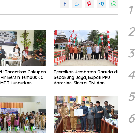
1
2
3
4
PU Targetkan Cakupan
Resmikan Jembatan Garuda di
Air Bersih Tembus 60
Sebakung Jaya, Bupati PPU
AMDT Luncurkan
Apresiasi Sinergi TNI dan
Gratis Bagi Warga
Warga
5
6