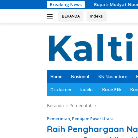
Langsung
Bupati Mudyat Noor Teken BAST, Pembangu
Breaking News
ke
konten
BERANDA
Indeks
Home
Nasional
IKN Nusantara
Disclaimer
Indeks
Kode Etik
Kon
Beranda
Pemerintah
Pemerintah
,
Penajam Paser Utara
Raih Penghargaan Nas