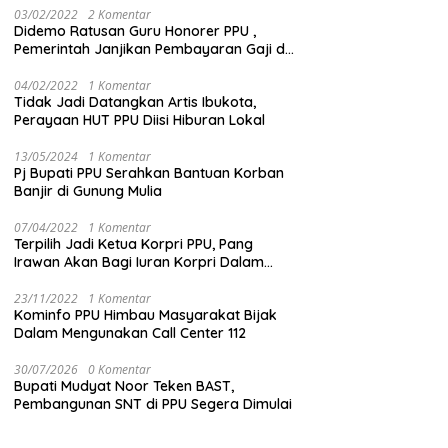
03/02/2022
2 Komentar
Didemo Ratusan Guru Honorer PPU ,
Pemerintah Janjikan Pembayaran Gaji di
Bulan Ini
04/02/2022
1 Komentar
Tidak Jadi Datangkan Artis Ibukota,
Perayaan HUT PPU Diisi Hiburan Lokal
13/05/2024
1 Komentar
Pj Bupati PPU Serahkan Bantuan Korban
Banjir di Gunung Mulia
07/04/2022
1 Komentar
Terpilih Jadi Ketua Korpri PPU, Pang
Irawan Akan Bagi Iuran Korpri Dalam
Bentuk THR
23/11/2022
1 Komentar
Kominfo PPU Himbau Masyarakat Bijak
Dalam Mengunakan Call Center 112
30/07/2026
0 Komentar
Bupati Mudyat Noor Teken BAST,
Pembangunan SNT di PPU Segera Dimulai