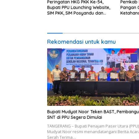
Peringatan HKG PKK Ke-54,
Pemkab 
Bupati PPU Launching Website,
Pangan C
SIM PKK, SIM Posyandu dan
Ketahan
Batik PKK
Percepat
Rekomendasi untuk kamu
Bupati Mudyat Noor Teken BAST, Pembang
SNT di PPU Segera Dimulai
TANGERANG – Bupati Penajam Paser Utara (PPU)
Mudyat Noor resmi menandatangani Berita Acar
Serah Terima…