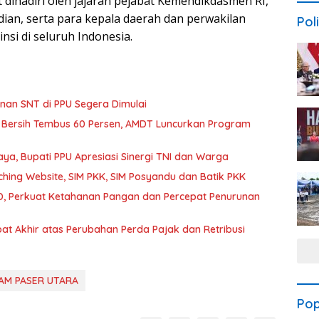
t dihadiri oleh jajaran pejabat Kemendikdasmen RI,
dian, serta para kepala daerah dan perwakilan
Poli
nsi di seluruh Indonesia.
an SNT di PPU Segera Dimulai
 Bersih Tembus 60 Persen, AMDT Luncurkan Program
a, Bupati PPU Apresiasi Sinergi TNI dan Warga
hing Website, SIM PKK, SIM Posyandu dan Batik PKK
, Perkuat Ketahanan Pangan dan Percepat Penurunan
t Akhir atas Perubahan Perda Pajak dan Retribusi
AM PASER UTARA
Pop