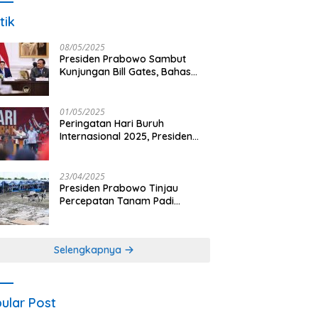
tik
08/05/2025
Presiden Prabowo Sambut
Kunjungan Bill Gates, Bahas
Peningkatan Akses Kesehatan
dan Penguatan Sektor
Pertanian di Indonesia
01/05/2025
Peringatan Hari Buruh
Internasional 2025, Presiden
Prabowo: Negara Hadir untuk
Buruh
23/04/2025
Presiden Prabowo Tinjau
Percepatan Tanam Padi
Nasional dengan Teknologi
Drone di Ogan Ilir
Selengkapnya
ular Post