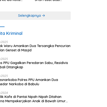
antara
Dedikasi dalam
Menjaga
Profesionalisme
Selengkapnya
Jurnalistik
ita Kriminal
3/2025
ek Waru Amankan Dua Tersangka Pencurian
dan Genset di Masjid
3/2025
es PPU Gagalkan Peredaran Sabu, Residivis
ali Ditangkap
1/2025
esnarkoba Polres PPU Amankan Dua
edar Narkoba di Babulu
1/2024
lik Kafe di Pantai Nipah-Nipah Ditahan
ena Mempekerjakan Anak di Bawah Umur
gai LC