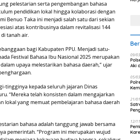
ukung pelestarian serta pengembangan bahasa
Nus
ikulum pendidikan lokal hingga kolaborasi dengan
i Benuo Taka ini menjadi salah satu dari sekian
siasi atas kontribusinya dalam revitalisasi 144
di tanah air.
Ber
kebanggaan bagi Kabupaten PPU. Menjadi satu-
09/0
pada Festival Bahasa Ibu Nasional 2025 merupakan
Pols
dalam upaya melestarikan bahasa daerah,” ujar
Aki 
penghargaan.
05/0
Polr
gi-tingginya kepada seluruh jajaran Dinas
Kemb
ru. “Mereka telah konsisten dalam mengajarkan
21/0
 lokal yang memuat pembelajaran bahasa daerah
Satr
Peng
12/1
starian bahasa adalah tanggung jawab bersama
Pemi
ya pemerintah. “Program ini merupakan wujud
Kar
seba
alam menjaga kekayaan budaya bangsa, sekaligus