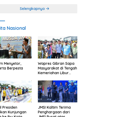
Miskin
Selengkapnya
ita Nasional
im Menyetor,
Wapres Gibran Sapa
rta Berpesta
Masyarakat di Tengah
Kemeriahan Libur
Akhir Tahun di IKN
l Presiden
JMSI Kaltim Terima
ukan Kunjungan
Penghargaan dari
a ke Ibu Kota
JMSI Pusat atas