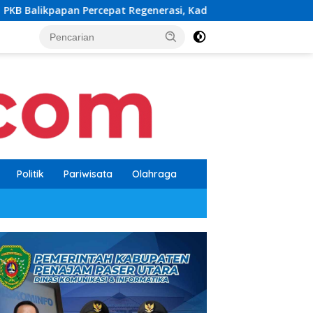
t Regenerasi, Kader Muda Diprioritaskan Pimpin Struktur Parta
Politik
Pariwisata
Olahraga