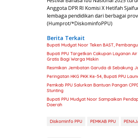
Festival Bahasa Ibu Nasional 2025 turu
Anggota DPR RI Komisi X Hetifah Sjaifu
lembaga pendidikan dari berbagai provi
(Humprot/*DiskominfoPPU)
Berita Terkait
Bupati Mudyat Noor Teken BAST, Pembangun
Bupati PPU Targetkan Cakupan Layanan Air
Gratis Bagi Warga Miskin
Resmikan Jembatan Garuda di Sebakung Jay
Peringatan HKG PKK Ke-54, Bupati PPU Launc
Pemkab PPU Salurkan Bantuan Pangan CPPD
Stunting
Bupati PPU Mudyat Noor Sampaikan Pendapa
Daerah
Diskominfo PPU
PEMKAB PPU
PENAJ