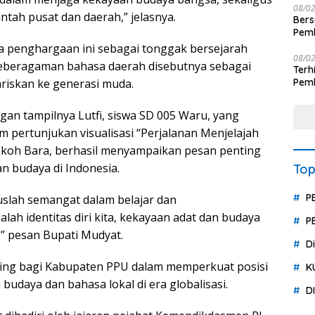
08/0
ntah pusat dan daerah,” jelasnya.
Ber
Pemb
Polr
a penghargaan ini sebagai tonggak bersejarah
08/0
 Keberagaman bahasa daerah disebutnya sebagai
Terhit
wariskan ke generasi muda.
Pemb
Huk
n tampilnya Lutfi, siswa SD 005 Waru, yang
 pertunjukan visualisasi “Perjalanan Menjelajah
okoh Bara, berhasil menyampaikan pesan penting
n budaya di Indonesia.
Top
P
slah semangat dalam belajar dan
ah identitas diri kita, kekayaan adat dan budaya
P
a,” pesan Bupati Mudyat.
D
ting bagi Kabupaten PPU dalam memperkuat posisi
K
budaya dan bahasa lokal di era globalisasi.
D