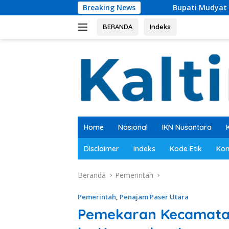
Langsung
Bupati Mudyat Noor Teken BAST, Pemban
Breaking News
ke
konten
BERANDA
Indeks
Home
Nasional
IKN Nusantara
Disclaimer
Indeks
Kode Etik
Kon
Beranda
Pemerintah
Pemerintah
,
Penajam Paser Utara
Pemekaran Kecamatan