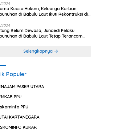
2/2024
sama Kuasa Hukum, Keluarga Korban
unuhan di Babulu Laut Ikuti Rekontruksi di
es PPU
2/2024
ung Belum Dewasa, Junaedi Pelaku
unuhan di Babulu Laut Tetap Terancam
uman Mati
Selengkapnya
ik Populer
ENAJAM PASER UTARA
EMKAB PPU
iskominfo PPU
UTAI KARTANEGARA
ISKOMINFO KUKAR