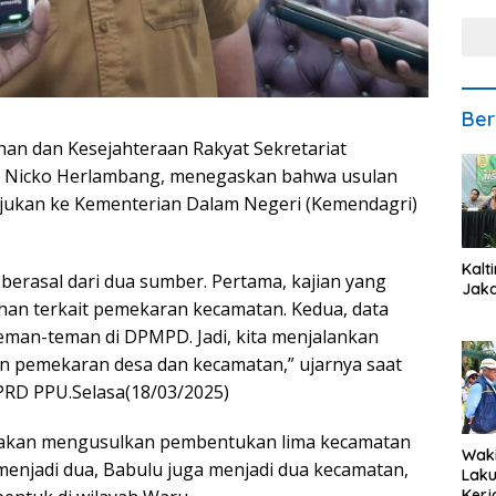
Ber
han dan Kesejahteraan Rakyat Sekretariat
, Nicko Herlambang, menegaskan bahwa usulan
jukan ke Kementerian Dalam Negeri (Kemendagri)
Kalt
erasal dari dua sumber. Pertama, kajian yang
Jaka
han terkait pemekaran kecamatan. Kedua, data
teman-teman di DPMPD. Jadi, kita menjalankan
lan pemekaran desa dan kecamatan,” ujarnya saat
PRD PPU.Selasa(18/03/2025)
 akan mengusulkan pembentukan lima kecamatan
Waki
menjadi dua, Babulu juga menjadi dua kecamatan,
Lak
Kerj