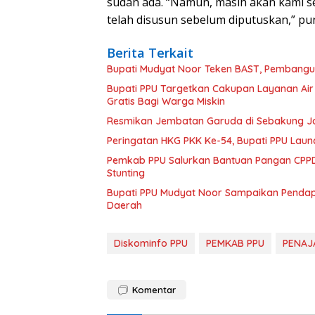
sudah ada. “Namun, masih akan kami s
telah disusun sebelum diputuskan,” p
Berita Terkait
Bupati Mudyat Noor Teken BAST, Pembangun
Bupati PPU Targetkan Cakupan Layanan Air
Gratis Bagi Warga Miskin
Resmikan Jembatan Garuda di Sebakung Jay
Peringatan HKG PKK Ke-54, Bupati PPU Launc
Pemkab PPU Salurkan Bantuan Pangan CPPD
Stunting
Bupati PPU Mudyat Noor Sampaikan Pendapa
Daerah
Diskominfo PPU
PEMKAB PPU
PENAJ
Komentar