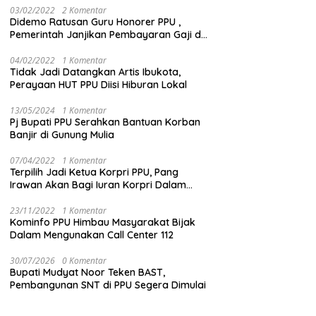
03/02/2022
2 Komentar
Didemo Ratusan Guru Honorer PPU ,
Pemerintah Janjikan Pembayaran Gaji di
Bulan Ini
04/02/2022
1 Komentar
Tidak Jadi Datangkan Artis Ibukota,
Perayaan HUT PPU Diisi Hiburan Lokal
13/05/2024
1 Komentar
Pj Bupati PPU Serahkan Bantuan Korban
Banjir di Gunung Mulia
07/04/2022
1 Komentar
Terpilih Jadi Ketua Korpri PPU, Pang
Irawan Akan Bagi Iuran Korpri Dalam
Bentuk THR
23/11/2022
1 Komentar
Kominfo PPU Himbau Masyarakat Bijak
Dalam Mengunakan Call Center 112
30/07/2026
0 Komentar
Bupati Mudyat Noor Teken BAST,
Pembangunan SNT di PPU Segera Dimulai