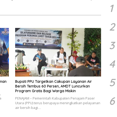
 Penurunan Stunting
dan Retribusi Daerah
1
2
3
4
5
unan
Bupati PPU Targetkan Cakupan Layanan Air
Bersih Tembus 60 Persen, AMDT Luncurkan
Program Gratis Bagi Warga Miskin
,
6
a
PENAJAM – Pemerintah Kabupaten Penajam Paser
Utara (PPU) terus berupaya meningkatkan pelayanan
air bersih bagi…