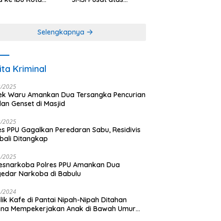
antara
Dedikasi dalam
Menjaga
Profesionalisme
Selengkapnya
Jurnalistik
ita Kriminal
3/2025
ek Waru Amankan Dua Tersangka Pencurian
dan Genset di Masjid
3/2025
es PPU Gagalkan Peredaran Sabu, Residivis
ali Ditangkap
1/2025
esnarkoba Polres PPU Amankan Dua
edar Narkoba di Babulu
1/2024
lik Kafe di Pantai Nipah-Nipah Ditahan
ena Mempekerjakan Anak di Bawah Umur
gai LC