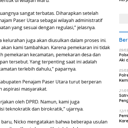
entuk di wilayah Waru.
Nus
uangnya sangat terbatas. Diharapkan setelah
ajam Paser Utara sebagai wilayah administratif
tan yang sesuai dengan regulasi,” jelasnya.
Ber
kelurahan juga akan diusulkan dalam proses ini.
akan kami tambahkan. Karena pemekaran ini tidak
09/0
elah pemekaran kecamatan, pemekaran desa dan
Pols
Aki 
pan tersebut. Yang terpenting saat ini adalah
matan terlebih dahulu,” paparnya.
05/0
Polr
Kemb
bupaten Penajam Paser Utara turut berperan
 aspirasi masyarakat.
21/0
Satr
Peng
rjakan oleh DPRD. Namun, kami juga
 teknokratik dan birokratik,” ujarnya.
12/1
Pemi
Kar
 baru, Nicko mengatakan bahwa beberapa usulan
seba