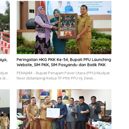
aya,
Peringatan HKG PKK Ke-54, Bupati PPU Launching
Website, SIM PKK, SIM Posyandu dan Batik PKK
udyat
PENAJAM – Bupati Penajam Paser Utara (PPU) Mudyat
a di…
Noor didampingi Ketua TP-PKK PPU Hj. Dewi…