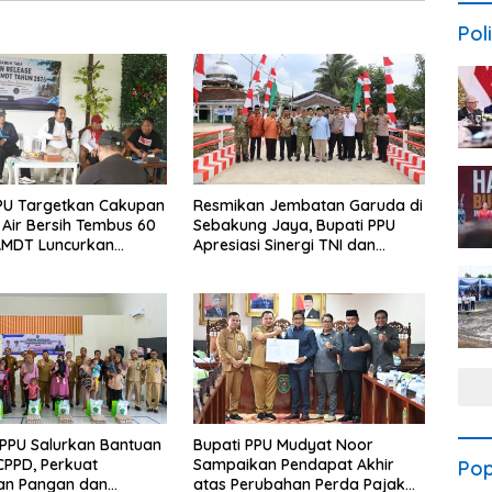
Poli
PU Targetkan Cakupan
Resmikan Jembatan Garuda di
Air Bersih Tembus 60
Sebakung Jaya, Bupati PPU
AMDT Luncurkan
Apresiasi Sinergi TNI dan
Gratis Bagi Warga
Warga
PPU Salurkan Bantuan
Bupati PPU Mudyat Noor
PPD, Perkuat
Sampaikan Pendapat Akhir
Pop
an Pangan dan
atas Perubahan Perda Pajak