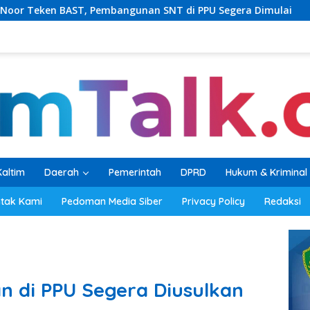
gunan SNT di PPU Segera Dimulai
PKB Balikpapan Perc
Kaltim
Daerah
Pemerintah
DPRD
Hukum & Kriminal
tak Kami
Pedoman Media Siber
Privacy Policy
Redaksi
 di PPU Segera Diusulkan