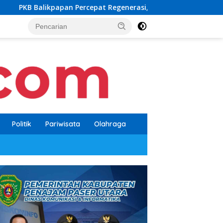
epat Regenerasi, Kader Muda Diprioritaskan Pimpin Struktur Pa
Politik
Pariwisata
Olahraga