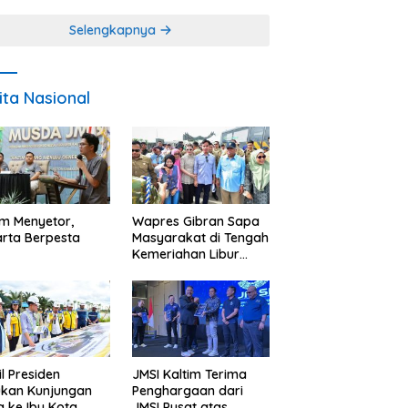
Miskin
Selengkapnya
ita Nasional
im Menyetor,
Wapres Gibran Sapa
rta Berpesta
Masyarakat di Tengah
Kemeriahan Libur
Akhir Tahun di IKN
l Presiden
JMSI Kaltim Terima
ukan Kunjungan
Penghargaan dari
a ke Ibu Kota
JMSI Pusat atas