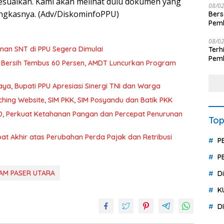
esuaikan. Kami akan melihat dulu dokumen yang
08/0
ungkasnya. (Adv/DiskominfoPPU)
Ber
Pemb
Polr
08/0
an SNT di PPU Segera Dimulai
Terhit
Pemb
 Bersih Tembus 60 Persen, AMDT Luncurkan Program
Huk
a, Bupati PPU Apresiasi Sinergi TNI dan Warga
hing Website, SIM PKK, SIM Posyandu dan Batik PKK
, Perkuat Ketahanan Pangan dan Percepat Penurunan
Top
t Akhir atas Perubahan Perda Pajak dan Retribusi
P
P
AM PASER UTARA
D
K
D