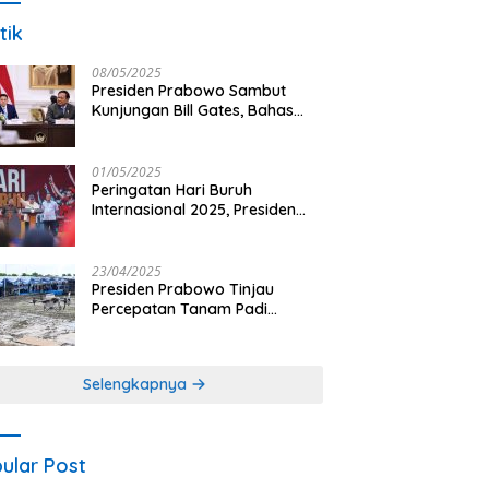
tik
08/05/2025
Presiden Prabowo Sambut
Kunjungan Bill Gates, Bahas
Peningkatan Akses Kesehatan
dan Penguatan Sektor
Pertanian di Indonesia
01/05/2025
Peringatan Hari Buruh
Internasional 2025, Presiden
Prabowo: Negara Hadir untuk
Buruh
23/04/2025
Presiden Prabowo Tinjau
Percepatan Tanam Padi
Nasional dengan Teknologi
Drone di Ogan Ilir
Selengkapnya
ular Post