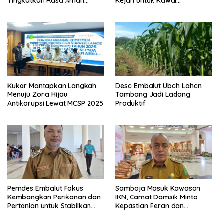
Tingkatkan Rasa Aman
Kejari untuk Kawal
Warga
Pembangunan
Kukar Mantapkan Langkah
Desa Embalut Ubah Lahan
Menuju Zona Hijau
Tambang Jadi Ladang
Antikorupsi Lewat MCSP 2025
Produktif
Pemdes Embalut Fokus
Samboja Masuk Kawasan
Kembangkan Perikanan dan
IKN, Camat Damsik Minta
Pertanian untuk Stabilkan
Kepastian Peran dan
Ekonomi Warga
Pembangunan