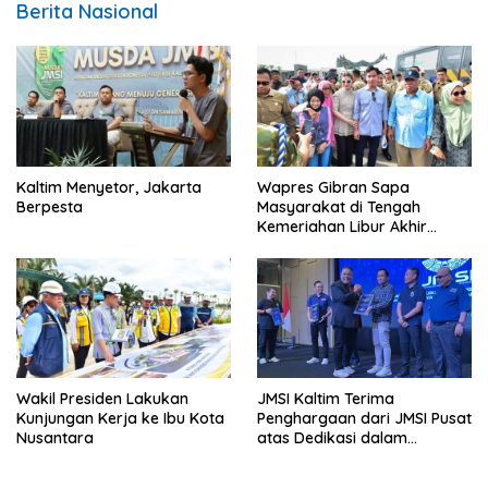
Berita Nasional
Kaltim Menyetor, Jakarta
Wapres Gibran Sapa
Berpesta
Masyarakat di Tengah
Kemeriahan Libur Akhir
Tahun di IKN
Wakil Presiden Lakukan
JMSI Kaltim Terima
Kunjungan Kerja ke Ibu Kota
Penghargaan dari JMSI Pusat
Nusantara
atas Dedikasi dalam
Menjaga Profesionalisme
Jurnalistik