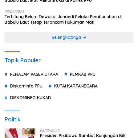
Babulu Laut Ikuti Rekontruksi di Polres PPU
08/02/2024
Terhitung Belum Dewasa, Junaedi Pelaku Pembunuhan di
Babulu Laut Tetap Terancam Hukuman Mati
Selengkapnya
Topik Populer
PENAJAM PASER UTARA
PEMKAB PPU
Diskominfo PPU
KUTAI KARTANEGARA
DISKOMINFO KUKAR
Politik
08/05/2025
Presiden Prabowo Sambut Kunjungan Bill