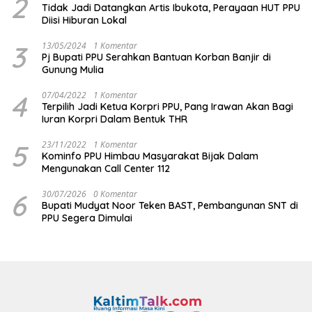
2
Tidak Jadi Datangkan Artis Ibukota, Perayaan HUT PPU
Diisi Hiburan Lokal
3
13/05/2024
1 Komentar
Pj Bupati PPU Serahkan Bantuan Korban Banjir di
Gunung Mulia
4
07/04/2022
1 Komentar
Terpilih Jadi Ketua Korpri PPU, Pang Irawan Akan Bagi
Iuran Korpri Dalam Bentuk THR
5
23/11/2022
1 Komentar
Kominfo PPU Himbau Masyarakat Bijak Dalam
Mengunakan Call Center 112
6
30/07/2026
0 Komentar
Bupati Mudyat Noor Teken BAST, Pembangunan SNT di
PPU Segera Dimulai