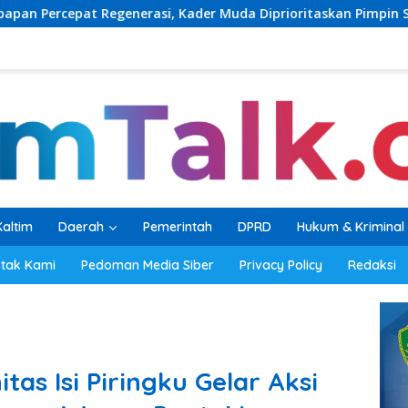
 Kader Muda Diprioritaskan Pimpin Struktur Partai
Bup
Kaltim
Daerah
Pemerintah
DPRD
Hukum & Kriminal
tak Kami
Pedoman Media Siber
Privacy Policy
Redaksi
as Isi Piringku Gelar Aksi