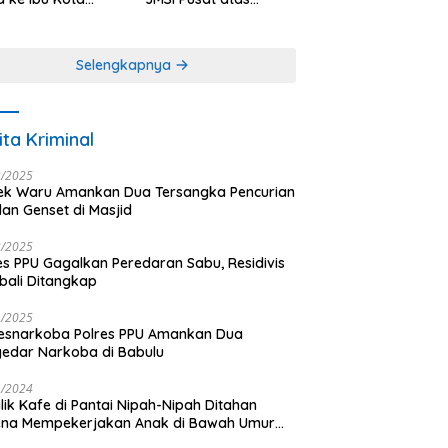
antara
Dedikasi dalam
Menjaga
Profesionalisme
Selengkapnya
Jurnalistik
ita Kriminal
3/2025
ek Waru Amankan Dua Tersangka Pencurian
dan Genset di Masjid
3/2025
es PPU Gagalkan Peredaran Sabu, Residivis
ali Ditangkap
1/2025
esnarkoba Polres PPU Amankan Dua
edar Narkoba di Babulu
1/2024
lik Kafe di Pantai Nipah-Nipah Ditahan
ena Mempekerjakan Anak di Bawah Umur
gai LC