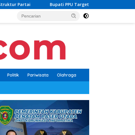
ati PPU Targetkan Cakupan Layanan Air Bersih Tembus 60 Pers
Politik
Pariwisata
Olahraga