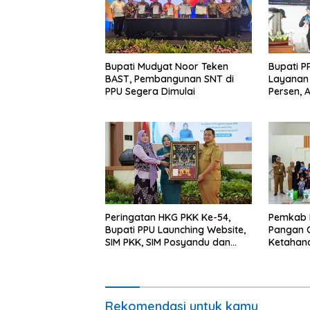
Bupati Mudyat Noor Teken
Bupati P
BAST, Pembangunan SNT di
Layanan 
PPU Segera Dimulai
Persen, 
Program 
Miskin
Peringatan HKG PKK Ke-54,
Pemkab 
Bupati PPU Launching Website,
Pangan C
SIM PKK, SIM Posyandu dan
Ketahan
Batik PKK
Percepat
Rekomendasi untuk kamu