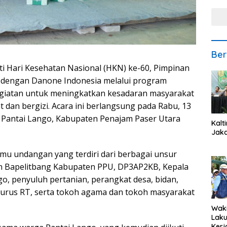
Ber
 Hari Kesehatan Nasional (HKN) ke-60, Pimpinan
si dengan Danone Indonesia melalui program
egiatan untuk meningkatkan kesadaran masyarakat
dan bergizi. Acara ini berlangsung pada Rabu, 13
 Pantai Lango, Kabupaten Penajam Paser Utara
Kalt
Jaka
amu undangan yang terdiri dari berbagai unsur
in Bapelitbang Kabupaten PPU, DP3AP2KB, Kepala
, penyuluh pertanian, perangkat desa, bidan,
urus RT, serta tokoh agama dan tokoh masyarakat
Waki
Lak
Kerj