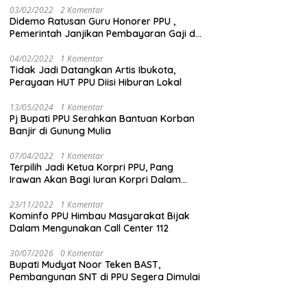
03/02/2022
2 Komentar
Didemo Ratusan Guru Honorer PPU ,
Pemerintah Janjikan Pembayaran Gaji di
Bulan Ini
04/02/2022
1 Komentar
Tidak Jadi Datangkan Artis Ibukota,
Perayaan HUT PPU Diisi Hiburan Lokal
13/05/2024
1 Komentar
Pj Bupati PPU Serahkan Bantuan Korban
Banjir di Gunung Mulia
07/04/2022
1 Komentar
Terpilih Jadi Ketua Korpri PPU, Pang
Irawan Akan Bagi Iuran Korpri Dalam
Bentuk THR
23/11/2022
1 Komentar
Kominfo PPU Himbau Masyarakat Bijak
Dalam Mengunakan Call Center 112
30/07/2026
0 Komentar
Bupati Mudyat Noor Teken BAST,
Pembangunan SNT di PPU Segera Dimulai