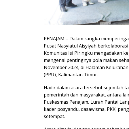
PENAJAM – Dalam rangka memperingati
Pusat Nasyiatul Aisyiyah berkolabora
Komunitas Isi Piringku mengadakan k
mengenai pentingnya pola makan sehat 
November 2024, di Halaman Kelurahan
(PPU), Kalimantan Timur.
Hadir dalam acara tersebut sejumlah t
pemerintah dan masyarakat, antara la
Puskesmas Penajam, Lurah Pantai Lango
kader posyandu, dasawisma, PKK, peng
setempat.