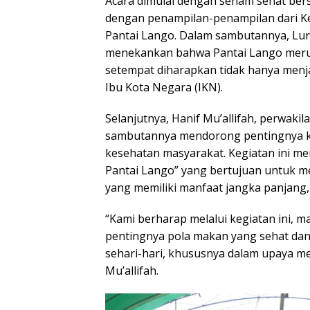
Acara dimulai dengan senam sehat ber
dengan penampilan-penampilan dari K
Pantai Lango. Dalam sambutannya, Lur
menekankan bahwa Pantai Lango merup
setempat diharapkan tidak hanya menj
Ibu Kota Negara (IKN).
Selanjutnya, Hanif Mu’allifah, perwakil
sambutannya mendorong pentingnya ko
kesehatan masyarakat. Kegiatan ini 
Pantai Lango” yang bertujuan untuk m
yang memiliki manfaat jangka panjang,
“Kami berharap melalui kegiatan ini, m
pentingnya pola makan yang sehat dan
sehari-hari, khususnya dalam upaya m
Mu’allifah.