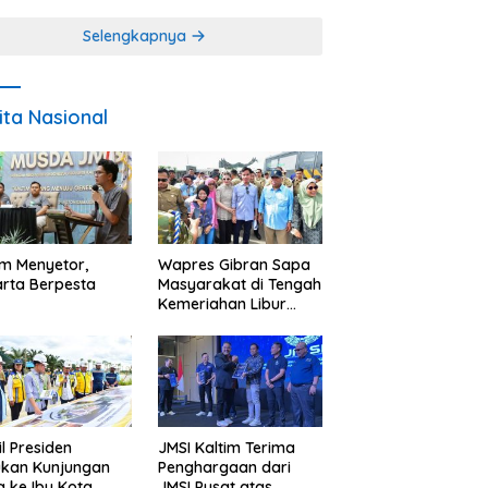
Miskin
Selengkapnya
ita Nasional
im Menyetor,
Wapres Gibran Sapa
rta Berpesta
Masyarakat di Tengah
Kemeriahan Libur
Akhir Tahun di IKN
l Presiden
JMSI Kaltim Terima
ukan Kunjungan
Penghargaan dari
a ke Ibu Kota
JMSI Pusat atas