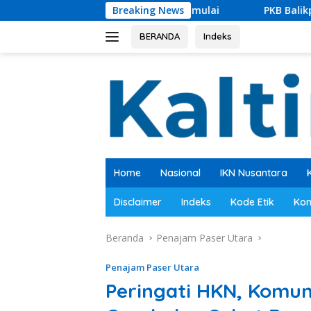
Langsung
U Segera Dimulai
Breaking News
PKB Balikpapan Percepat Regenerasi,
ke
konten
BERANDA
Indeks
Home
Nasional
IKN Nusantara
Disclaimer
Indeks
Kode Etik
Kon
Beranda
Penajam Paser Utara
Penajam Paser Utara
Peringati HKN, Komunit