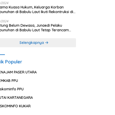
2/2024
sama Kuasa Hukum, Keluarga Korban
unuhan di Babulu Laut Ikuti Rekontruksi di
es PPU
2/2024
ung Belum Dewasa, Junaedi Pelaku
unuhan di Babulu Laut Tetap Terancam
uman Mati
Selengkapnya
ik Populer
ENAJAM PASER UTARA
EMKAB PPU
iskominfo PPU
UTAI KARTANEGARA
ISKOMINFO KUKAR