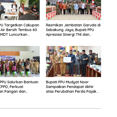
PU Targetkan Cakupan
Resmikan Jembatan Garuda di
Air Bersih Tembus 60
Sebakung Jaya, Bupati PPU
AMDT Luncurkan
Apresiasi Sinergi TNI dan
Gratis Bagi Warga
Warga
PPU Salurkan Bantuan
Bupati PPU Mudyat Noor
PPD, Perkuat
Sampaikan Pendapat Akhir
an Pangan dan
atas Perubahan Perda Pajak
 Penurunan Stunting
dan Retribusi Daerah