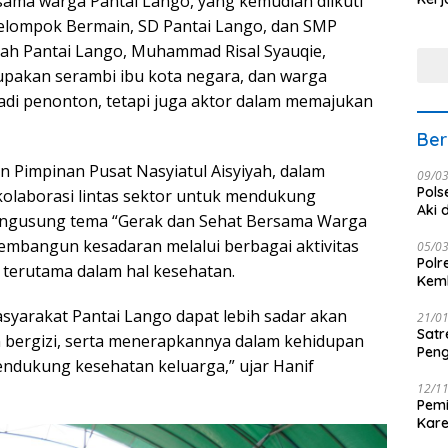
sama warga Pantai Lango, yang kemudian diikuti
Nus
elompok Bermain, SD Pantai Lango, dan SMP
ah Pantai Lango, Muhammad Risal Syauqie,
akan serambi ibu kota negara, dan warga
adi penonton, tetapi juga aktor dalam memajukan
Ber
an Pimpinan Pusat Nasyiatul Aisyiyah, dalam
09/0
Pols
laborasi lintas sektor untuk mendukung
Aki 
mengusung tema “Gerak dan Sehat Bersama Warga
embangun kesadaran melalui berbagai aktivitas
05/0
Polr
 terutama dalam hal kesehatan.
Kemb
asyarakat Pantai Lango dapat lebih sadar akan
21/0
Satr
 bergizi, serta menerapkannya dalam kehidupan
Peng
endukung kesehatan keluarga,” ujar Hanif
12/1
Pemi
Kar
seba