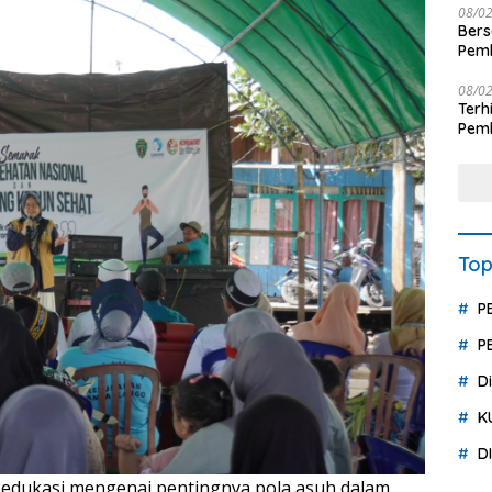
08/0
Ber
Pemb
Polr
08/0
Terhit
Pemb
Huk
Top
P
P
D
K
D
an edukasi mengenai pentingnya pola asuh dalam