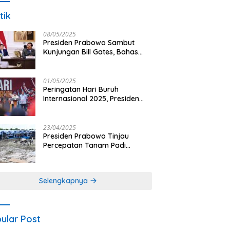
tik
08/05/2025
Presiden Prabowo Sambut
Kunjungan Bill Gates, Bahas
Peningkatan Akses Kesehatan
dan Penguatan Sektor
Pertanian di Indonesia
01/05/2025
Peringatan Hari Buruh
Internasional 2025, Presiden
Prabowo: Negara Hadir untuk
Buruh
23/04/2025
Presiden Prabowo Tinjau
Percepatan Tanam Padi
Nasional dengan Teknologi
Drone di Ogan Ilir
Selengkapnya
ular Post