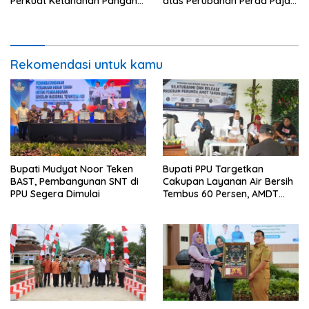
Perkuat Ketahanan Pangan
atas Perubahan Perda Pajak
dan Percepat Penurunan
dan Retribusi Daerah
Stunting
Rekomendasi untuk kamu
Bupati Mudyat Noor Teken
Bupati PPU Targetkan
BAST, Pembangunan SNT di
Cakupan Layanan Air Bersih
PPU Segera Dimulai
Tembus 60 Persen, AMDT
Luncurkan Program Gratis
Bagi Warga Miskin