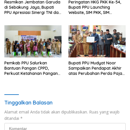
Resmikan Jembatan Garuda
Peringatan HKG PKK Ke-54,
di Sebakung Jaya, Bupati
Bupati PPU Launching
PPU Apresiasi Sinergi TNI dan
Website, SIM PKK, SIM
Warga
Posyandu dan Batik PKK
Pemkab PPU Salurkan
Bupati PPU Mudyat Noor
Bantuan Pangan CPPD,
Sampaikan Pendapat Akhir
Perkuat Ketahanan Pangan
atas Perubahan Perda Pajak
dan Percepat Penurunan
dan Retribusi Daerah
Stunting
Tinggalkan Balasan
Alamat email Anda tidak akan dipublikasikan.
Ruas yang wajib
ditandai
*