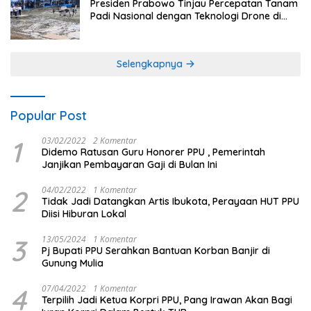
Presiden Prabowo Tinjau Percepatan Tanam
Padi Nasional dengan Teknologi Drone di
Ogan Ilir
Selengkapnya
Popular Post
1
03/02/2022
2 Komentar
Didemo Ratusan Guru Honorer PPU , Pemerintah
Janjikan Pembayaran Gaji di Bulan Ini
2
04/02/2022
1 Komentar
Tidak Jadi Datangkan Artis Ibukota, Perayaan HUT PPU
Diisi Hiburan Lokal
3
13/05/2024
1 Komentar
Pj Bupati PPU Serahkan Bantuan Korban Banjir di
Gunung Mulia
4
07/04/2022
1 Komentar
Terpilih Jadi Ketua Korpri PPU, Pang Irawan Akan Bagi