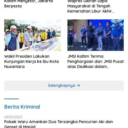
Kaltim Menyetor, Jakarta
Wapres Gibran Sapa
Berpesta
Masyarakat di Tengah
Kemeriahan Libur Akhir
Tahun di IKN
Wakil Presiden Lakukan
JMSI Kaltim Terima
Kunjungan Kerja ke Ibu Kota
Penghargaan dari JMSI Pusat
Nusantara
atas Dedikasi dalam
Menjaga Profesionalisme
Jurnalistik
Selengkapnya
Berita Kriminal
09/03/2025
Polsek Waru Amankan Dua Tersangka Pencurian Aki dan
Genset di Masjid