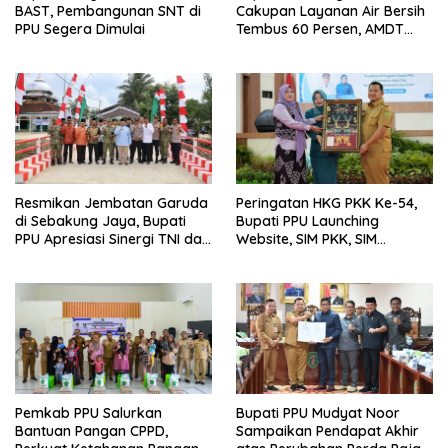
BAST, Pembangunan SNT di
Cakupan Layanan Air Bersih
PPU Segera Dimulai
Tembus 60 Persen, AMDT
Luncurkan Program Gratis
Bagi Warga Miskin
Resmikan Jembatan Garuda
Peringatan HKG PKK Ke-54,
di Sebakung Jaya, Bupati
Bupati PPU Launching
PPU Apresiasi Sinergi TNI dan
Website, SIM PKK, SIM
Warga
Posyandu dan Batik PKK
Pemkab PPU Salurkan
Bupati PPU Mudyat Noor
Bantuan Pangan CPPD,
Sampaikan Pendapat Akhir