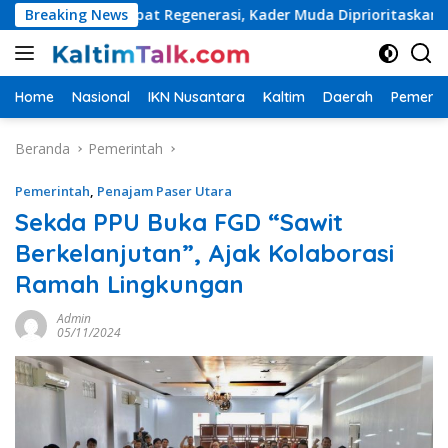
Langsung
Percepat Regenerasi, Kader Muda Diprioritaskan Pimpin Struktu
Breaking News
ke
konten
Home
Nasional
IKN Nusantara
Kaltim
Daerah
Pemerin
Beranda
Pemerintah
Pemerintah
,
Penajam Paser Utara
Sekda PPU Buka FGD “Sawit
Berkelanjutan”, Ajak Kolaborasi
Ramah Lingkungan
Admin
05/11/2024