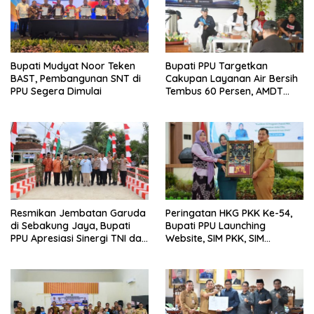
Bupati Mudyat Noor Teken
Bupati PPU Targetkan
BAST, Pembangunan SNT di
Cakupan Layanan Air Bersih
PPU Segera Dimulai
Tembus 60 Persen, AMDT
Luncurkan Program Gratis
Bagi Warga Miskin
Resmikan Jembatan Garuda
Peringatan HKG PKK Ke-54,
di Sebakung Jaya, Bupati
Bupati PPU Launching
PPU Apresiasi Sinergi TNI dan
Website, SIM PKK, SIM
Warga
Posyandu dan Batik PKK