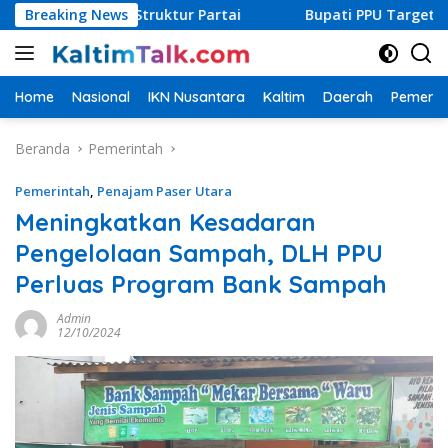
Langsung
Pimpin Struktur Partai
Breaking News
Bupati PPU Targetkan Cakupan L
ke
konten
Home
Nasional
IKN Nusantara
Kaltim
Daerah
Pemerin
Beranda
Pemerintah
Pemerintah
,
Penajam Paser Utara
Meningkatkan Kesadaran
Pengelolaan Sampah, DLH PPU
Perluas Program Bank Sampah
Admin
12/10/2024