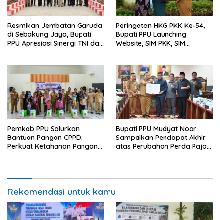
Resmikan Jembatan Garuda
Peringatan HKG PKK Ke-54,
di Sebakung Jaya, Bupati
Bupati PPU Launching
PPU Apresiasi Sinergi TNI dan
Website, SIM PKK, SIM
Warga
Posyandu dan Batik PKK
Pemkab PPU Salurkan
Bupati PPU Mudyat Noor
Bantuan Pangan CPPD,
Sampaikan Pendapat Akhir
Perkuat Ketahanan Pangan
atas Perubahan Perda Pajak
dan Percepat Penurunan
dan Retribusi Daerah
Stunting
Rekomendasi untuk kamu