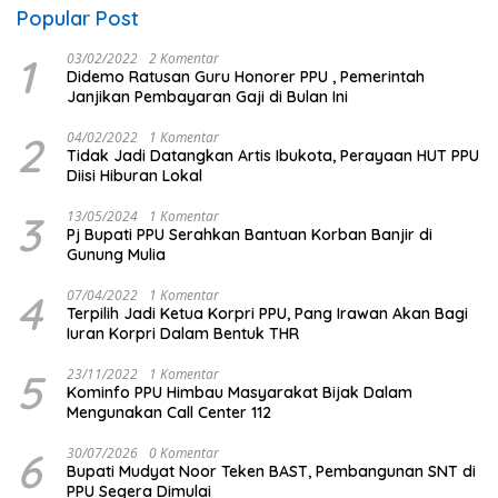
Popular Post
1
03/02/2022
2 Komentar
Didemo Ratusan Guru Honorer PPU , Pemerintah
Janjikan Pembayaran Gaji di Bulan Ini
2
04/02/2022
1 Komentar
Tidak Jadi Datangkan Artis Ibukota, Perayaan HUT PPU
Diisi Hiburan Lokal
3
13/05/2024
1 Komentar
Pj Bupati PPU Serahkan Bantuan Korban Banjir di
Gunung Mulia
4
07/04/2022
1 Komentar
Terpilih Jadi Ketua Korpri PPU, Pang Irawan Akan Bagi
Iuran Korpri Dalam Bentuk THR
5
23/11/2022
1 Komentar
Kominfo PPU Himbau Masyarakat Bijak Dalam
Mengunakan Call Center 112
6
30/07/2026
0 Komentar
Bupati Mudyat Noor Teken BAST, Pembangunan SNT di
PPU Segera Dimulai