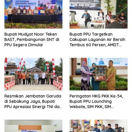
Bupati Mudyat Noor Teken
Bupati PPU Targetkan
BAST, Pembangunan SNT di
Cakupan Layanan Air Bersih
PPU Segera Dimulai
Tembus 60 Persen, AMDT
Luncurkan Program Gratis
Bagi Warga Miskin
Resmikan Jembatan Garuda
Peringatan HKG PKK Ke-54,
di Sebakung Jaya, Bupati
Bupati PPU Launching
PPU Apresiasi Sinergi TNI dan
Website, SIM PKK, SIM
Warga
Posyandu dan Batik PKK