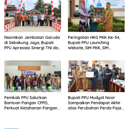
Resmikan Jembatan Garuda
Peringatan HKG PKK Ke-54,
di Sebakung Jaya, Bupati
Bupati PPU Launching
PPU Apresiasi Sinergi TNI dan
Website, SIM PKK, SIM
Warga
Posyandu dan Batik PKK
Pemkab PPU Salurkan
Bupati PPU Mudyat Noor
Bantuan Pangan CPPD,
Sampaikan Pendapat Akhir
Perkuat Ketahanan Pangan
atas Perubahan Perda Pajak
dan Percepat Penurunan
dan Retribusi Daerah
Stunting