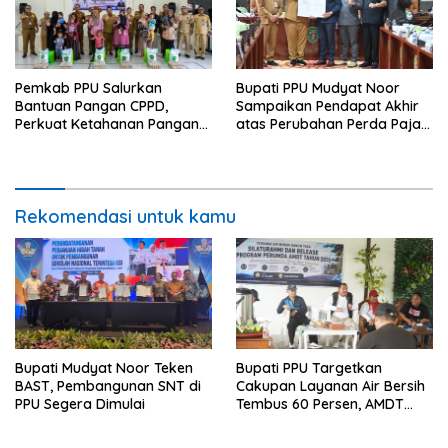
Pemkab PPU Salurkan
Bupati PPU Mudyat Noor
Bantuan Pangan CPPD,
Sampaikan Pendapat Akhir
Perkuat Ketahanan Pangan
atas Perubahan Perda Pajak
dan Percepat Penurunan
dan Retribusi Daerah
Stunting
Rekomendasi untuk kamu
Bupati Mudyat Noor Teken
Bupati PPU Targetkan
BAST, Pembangunan SNT di
Cakupan Layanan Air Bersih
PPU Segera Dimulai
Tembus 60 Persen, AMDT
Luncurkan Program Gratis
Bagi Warga Miskin