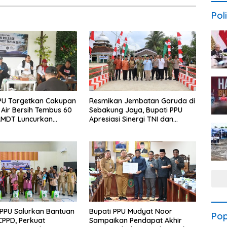
Poli
PU Targetkan Cakupan
Resmikan Jembatan Garuda di
Air Bersih Tembus 60
Sebakung Jaya, Bupati PPU
AMDT Luncurkan
Apresiasi Sinergi TNI dan
Gratis Bagi Warga
Warga
PPU Salurkan Bantuan
Bupati PPU Mudyat Noor
Pop
PPD, Perkuat
Sampaikan Pendapat Akhir