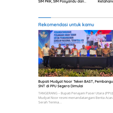
SIM PKK, SIM Posyandu dan
Ketahan
Batik PKK
Percepat
Rekomendasi untuk kamu
Bupati Mudyat Noor Teken BAST, Pembang
SNT di PPU Segera Dimulai
TANGERANG – Bupati Penajam Paser Utara (PPU)
Mudyat Noor resmi menandatangani Berita Acar
Serah Terima…