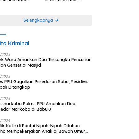
antara
Dedikasi dalam
Menjaga
Profesionalisme
Selengkapnya
Jurnalistik
ita Kriminal
3/2025
ek Waru Amankan Dua Tersangka Pencurian
dan Genset di Masjid
3/2025
es PPU Gagalkan Peredaran Sabu, Residivis
ali Ditangkap
1/2025
esnarkoba Polres PPU Amankan Dua
edar Narkoba di Babulu
1/2024
lik Kafe di Pantai Nipah-Nipah Ditahan
ena Mempekerjakan Anak di Bawah Umur
gai LC