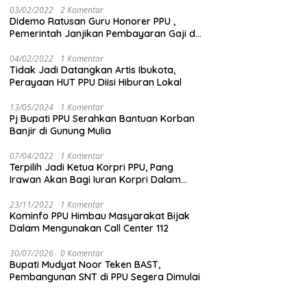
03/02/2022
2 Komentar
Didemo Ratusan Guru Honorer PPU ,
Pemerintah Janjikan Pembayaran Gaji di
Bulan Ini
04/02/2022
1 Komentar
Tidak Jadi Datangkan Artis Ibukota,
Perayaan HUT PPU Diisi Hiburan Lokal
13/05/2024
1 Komentar
Pj Bupati PPU Serahkan Bantuan Korban
Banjir di Gunung Mulia
07/04/2022
1 Komentar
Terpilih Jadi Ketua Korpri PPU, Pang
Irawan Akan Bagi Iuran Korpri Dalam
Bentuk THR
23/11/2022
1 Komentar
Kominfo PPU Himbau Masyarakat Bijak
Dalam Mengunakan Call Center 112
30/07/2026
0 Komentar
Bupati Mudyat Noor Teken BAST,
Pembangunan SNT di PPU Segera Dimulai