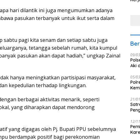
Nus
apa hari dilantik ini juga mengumumkan adanya
bawa pasukan terbanyak untuk ikut serta dalam
p sabtu pagi kita senam dan setiap sabtu juga
Ber
eluarganya, tetangga sebelah rumah, kita kumpul
 banyak pasukan akan dapat hadiah,” ungkap Zainal
09/0
Pols
Aki 
i tidak hanya meningkatkan partisipasi masyarakat,
05/0
Polr
an kepedulian terhadap lingkungan.
Kemb
dengan berbagai aktivitas menarik, seperti
21/0
Satr
okal, yang diharapkan dapat mendorong
Peng
.
12/1
Pemi
atif yang digagas oleh Pj. Bupati PPU sebelumnya
Kar
u berdampak positif bagi perekonomian
seba