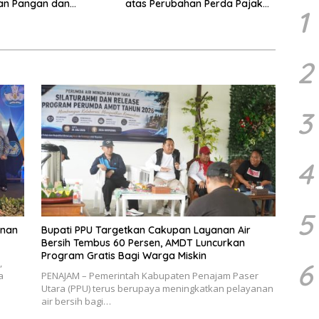
an Pangan dan
atas Perubahan Perda Pajak
1
 Penurunan Stunting
dan Retribusi Daerah
2
3
4
5
unan
Bupati PPU Targetkan Cakupan Layanan Air
Bersih Tembus 60 Persen, AMDT Luncurkan
Program Gratis Bagi Warga Miskin
,
6
a
PENAJAM – Pemerintah Kabupaten Penajam Paser
Utara (PPU) terus berupaya meningkatkan pelayanan
air bersih bagi…