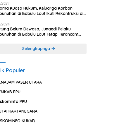
2/2024
sama Kuasa Hukum, Keluarga Korban
unuhan di Babulu Laut Ikuti Rekontruksi di
es PPU
2/2024
ung Belum Dewasa, Junaedi Pelaku
unuhan di Babulu Laut Tetap Terancam
uman Mati
Selengkapnya
ik Populer
ENAJAM PASER UTARA
EMKAB PPU
iskominfo PPU
UTAI KARTANEGARA
ISKOMINFO KUKAR