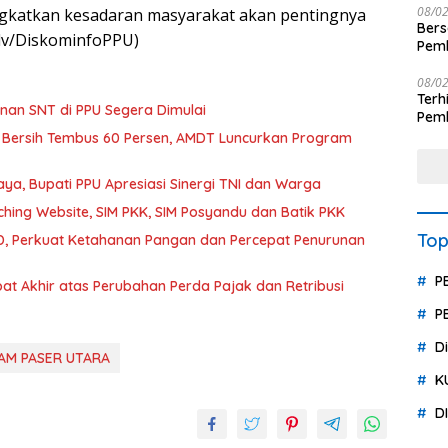
08/0
gkatkan kesadaran masyarakat akan pentingnya
Ber
dv/DiskominfoPPU)
Pemb
Polr
08/0
Terhit
an SNT di PPU Segera Dimulai
Pemb
Huk
 Bersih Tembus 60 Persen, AMDT Luncurkan Program
a, Bupati PPU Apresiasi Sinergi TNI dan Warga
hing Website, SIM PKK, SIM Posyandu dan Batik PKK
Top
, Perkuat Ketahanan Pangan dan Percepat Penurunan
P
t Akhir atas Perubahan Perda Pajak dan Retribusi
P
D
AM PASER UTARA
K
D