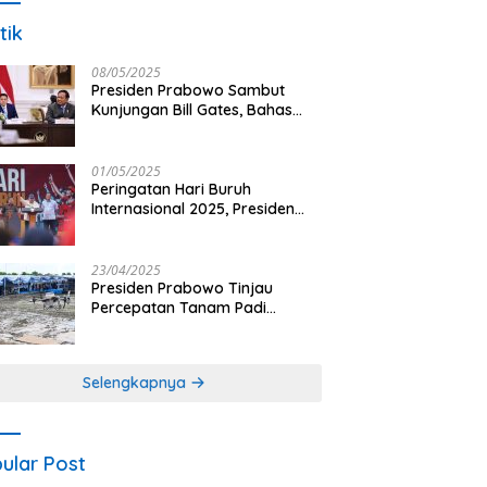
tik
08/05/2025
Presiden Prabowo Sambut
Kunjungan Bill Gates, Bahas
Peningkatan Akses Kesehatan
dan Penguatan Sektor
Pertanian di Indonesia
01/05/2025
Peringatan Hari Buruh
Internasional 2025, Presiden
Prabowo: Negara Hadir untuk
Buruh
23/04/2025
Presiden Prabowo Tinjau
Percepatan Tanam Padi
Nasional dengan Teknologi
Drone di Ogan Ilir
Selengkapnya
ular Post