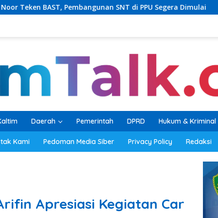
angunan SNT di PPU Segera Dimulai
PKB Balikpapan Pe
Kaltim
Daerah
Pemerintah
DPRD
Hukum & Kriminal
tak Kami
Pedoman Media Siber
Privacy Policy
Redaksi
Arifin Apresiasi Kegiatan Car