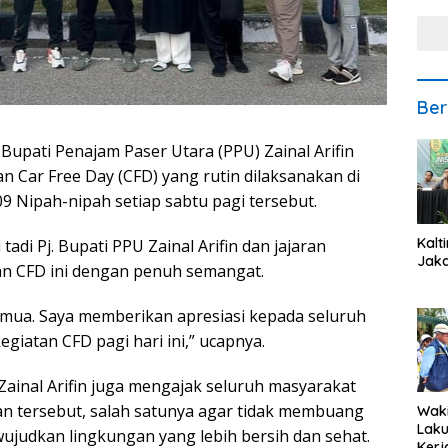
Ber
upati Penajam Paser Utara (PPU) Zainal Arifin
n Car Free Day (CFD) yang rutin dilaksanakan di
 Nipah-nipah setiap sabtu pagi tersebut.
Kalt
tadi Pj. Bupati PPU Zainal Arifin dan jajaran
Jaka
n CFD ini dengan penuh semangat.
a semua. Saya memberikan apresiasi kepada seluruh
giatan CFD pagi hari ini,” ucapnya.
U Zainal Arifin juga mengajak seluruh masyarakat
an tersebut, salah satunya agar tidak membuang
Waki
Lak
judkan lingkungan yang lebih bersih dan sehat.
Kerj