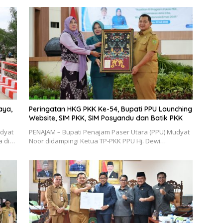
aya,
Peringatan HKG PKK Ke-54, Bupati PPU Launching
Website, SIM PKK, SIM Posyandu dan Batik PKK
udyat
PENAJAM – Bupati Penajam Paser Utara (PPU) Mudyat
a di…
Noor didampingi Ketua TP-PKK PPU Hj. Dewi…