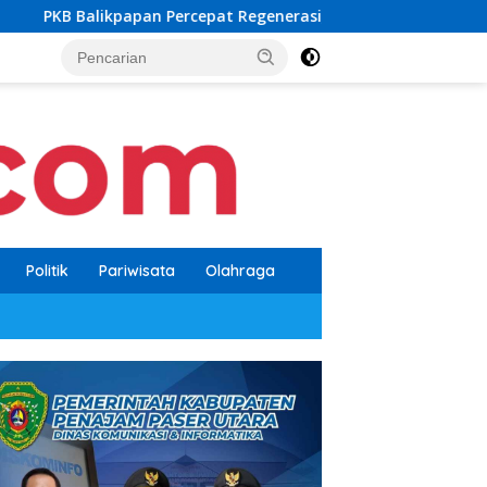
rcepat Regenerasi, Kader Muda Diprioritaskan Pimpin Struktur 
Politik
Pariwisata
Olahraga