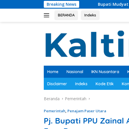
Langsung
Breaking News
Bupati Mudyat Noor Teken BAST, Pemb
ke
konten
BERANDA
Indeks
Home
Nasional
IKN Nusantara
Disclaimer
Indeks
Kode Etik
Kon
Beranda
Pemerintah
Pemerintah
,
Penajam Paser Utara
Pj. Bupati PPU Zainal 