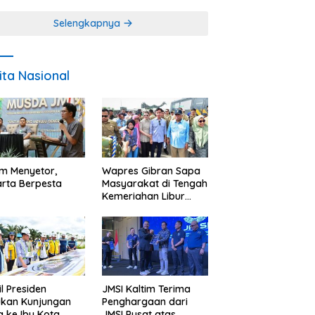
Miskin
Selengkapnya
ita Nasional
im Menyetor,
Wapres Gibran Sapa
rta Berpesta
Masyarakat di Tengah
Kemeriahan Libur
Akhir Tahun di IKN
l Presiden
JMSI Kaltim Terima
ukan Kunjungan
Penghargaan dari
a ke Ibu Kota
JMSI Pusat atas