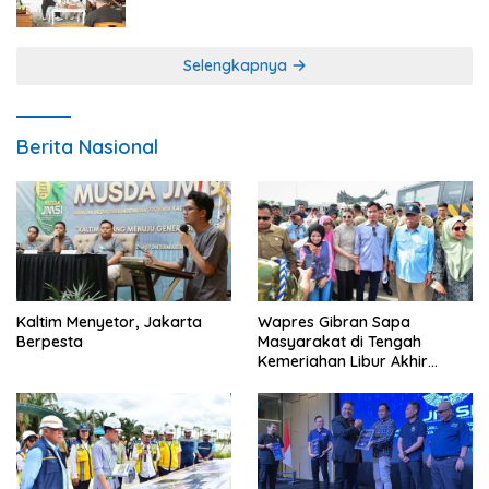
Program Gratis Bagi Warga Miskin
Selengkapnya
Berita Nasional
Kaltim Menyetor, Jakarta
Wapres Gibran Sapa
Berpesta
Masyarakat di Tengah
Kemeriahan Libur Akhir
Tahun di IKN