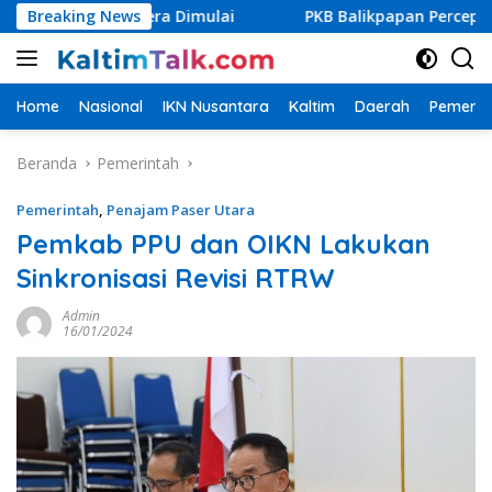
Langsung
PU Segera Dimulai
Breaking News
PKB Balikpapan Percepat Regenerasi
ke
konten
Home
Nasional
IKN Nusantara
Kaltim
Daerah
Pemerin
Beranda
Pemerintah
Pemerintah
,
Penajam Paser Utara
Pemkab PPU dan OIKN Lakukan
Sinkronisasi Revisi RTRW
Admin
16/01/2024