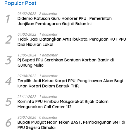
Popular Post
1
03/02/2022
2 Komentar
Didemo Ratusan Guru Honorer PPU , Pemerintah
Janjikan Pembayaran Gaji di Bulan Ini
2
04/02/2022
1 Komentar
Tidak Jadi Datangkan Artis Ibukota, Perayaan HUT PPU
Diisi Hiburan Lokal
3
13/05/2024
1 Komentar
Pj Bupati PPU Serahkan Bantuan Korban Banjir di
Gunung Mulia
4
07/04/2022
1 Komentar
Terpilih Jadi Ketua Korpri PPU, Pang Irawan Akan Bagi
Iuran Korpri Dalam Bentuk THR
5
23/11/2022
1 Komentar
Kominfo PPU Himbau Masyarakat Bijak Dalam
Mengunakan Call Center 112
6
30/07/2026
0 Komentar
Bupati Mudyat Noor Teken BAST, Pembangunan SNT di
PPU Segera Dimulai