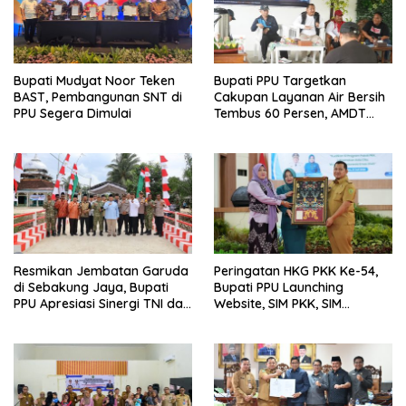
Bupati Mudyat Noor Teken
Bupati PPU Targetkan
BAST, Pembangunan SNT di
Cakupan Layanan Air Bersih
PPU Segera Dimulai
Tembus 60 Persen, AMDT
Luncurkan Program Gratis
Bagi Warga Miskin
Resmikan Jembatan Garuda
Peringatan HKG PKK Ke-54,
di Sebakung Jaya, Bupati
Bupati PPU Launching
PPU Apresiasi Sinergi TNI dan
Website, SIM PKK, SIM
Warga
Posyandu dan Batik PKK