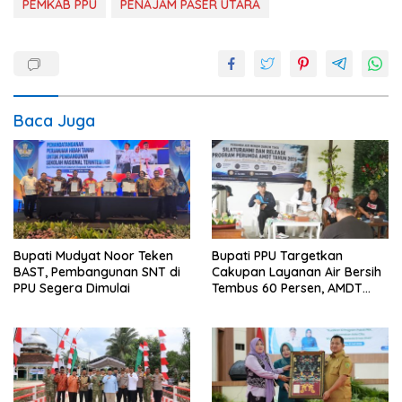
PEMKAB PPU
PENAJAM PASER UTARA
Baca Juga
Bupati Mudyat Noor Teken
Bupati PPU Targetkan
BAST, Pembangunan SNT di
Cakupan Layanan Air Bersih
PPU Segera Dimulai
Tembus 60 Persen, AMDT
Luncurkan Program Gratis
Bagi Warga Miskin