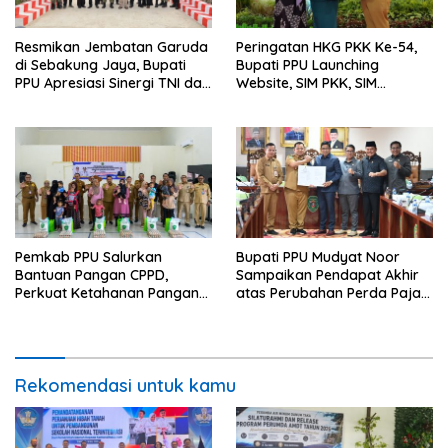
Resmikan Jembatan Garuda
Peringatan HKG PKK Ke-54,
di Sebakung Jaya, Bupati
Bupati PPU Launching
PPU Apresiasi Sinergi TNI dan
Website, SIM PKK, SIM
Warga
Posyandu dan Batik PKK
Pemkab PPU Salurkan
Bupati PPU Mudyat Noor
Bantuan Pangan CPPD,
Sampaikan Pendapat Akhir
Perkuat Ketahanan Pangan
atas Perubahan Perda Pajak
dan Percepat Penurunan
dan Retribusi Daerah
Stunting
Rekomendasi untuk kamu