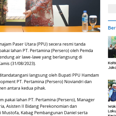
Ber
ajam Paser Utara (PPU) secera resmi tanda
akai lahan PT. Pertamina (Persero) oleh Pemda
ndung air lawe-lawe yang berlangsung di
Kalt
amis (31/08/2023).
Jaka
ditandatangani langsung oleh Bupati PPU Hamdam
lopment PT. Pertamina (Persero) Noviandri dan
men antara kedua pihak.
am pakai lahan PT. Pertamina (Persero), Manager
ria, Asisten II Bidang Perekonomian dan
Waki
Lak
i Mustofa, Kabag Pembangunan Daniel serta
Kerj