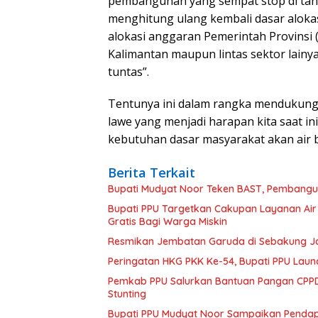
pembangunan yang sempat stop di tahu
menghitung ulang kembali dasar aloka
alokasi anggaran Pemerintah Provinsi 
Kalimantan maupun lintas sektor lai
tuntas”.
Tentunya ini dalam rangka menduku
lawe yang menjadi harapan kita saat 
kebutuhan dasar masyarakat akan air 
Berita Terkait
Bupati Mudyat Noor Teken BAST, Pembangun
Bupati PPU Targetkan Cakupan Layanan Air
Gratis Bagi Warga Miskin
Resmikan Jembatan Garuda di Sebakung Jay
Peringatan HKG PKK Ke-54, Bupati PPU Launc
Pemkab PPU Salurkan Bantuan Pangan CPPD
Stunting
Bupati PPU Mudyat Noor Sampaikan Pendapa