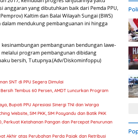
n 2017, kemudian progres lanjutannya yaitu
si anggaran yang dibutuhkan baik dari Pemda PPU,
Poli
(Pemprov) Kaltim dan Balai Wilayah Sungai (BWS)
nya dalam mendukung pembanguanan ini hingga
ng kesinambungan pembangunan bendungan lawe-
ini melalui program pembangunan dibidang
baku bersih, Tutupnya.(Adv/Diskominfoppu)
an SNT di PPU Segera Dimulai
 Bersih Tembus 60 Persen, AMDT Luncurkan Program
a, Bupati PPU Apresiasi Sinergi TNI dan Warga
hing Website, SIM PKK, SIM Posyandu dan Batik PKK
, Perkuat Ketahanan Pangan dan Percepat Penurunan
Pop
t Akhir atas Perubahan Perda Pajak dan Retribusi