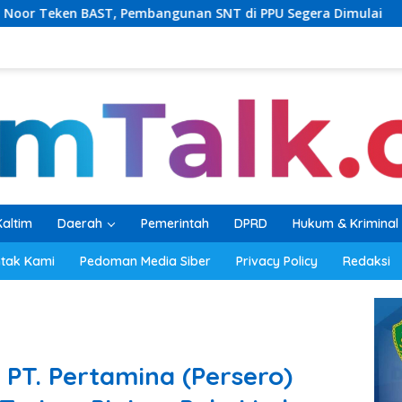
bangunan SNT di PPU Segera Dimulai
PKB Balikpapan P
Kaltim
Daerah
Pemerintah
DPRD
Hukum & Kriminal
tak Kami
Pedoman Media Siber
Privacy Policy
Redaksi
PT. Pertamina (Persero)