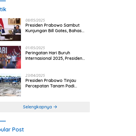
tik
08/05/2025
Presiden Prabowo Sambut
Kunjungan Bill Gates, Bahas
Peningkatan Akses Kesehatan
dan Penguatan Sektor
Pertanian di Indonesia
01/05/2025
Peringatan Hari Buruh
Internasional 2025, Presiden
Prabowo: Negara Hadir untuk
Buruh
23/04/2025
Presiden Prabowo Tinjau
Percepatan Tanam Padi
Nasional dengan Teknologi
Drone di Ogan Ilir
Selengkapnya
ular Post