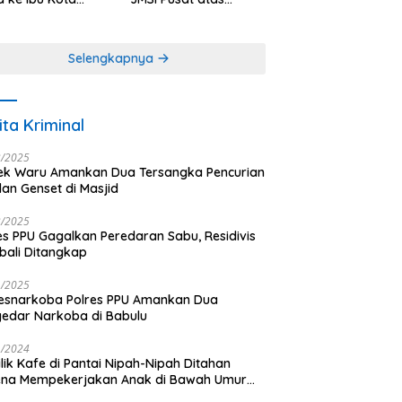
antara
Dedikasi dalam
Menjaga
Profesionalisme
Selengkapnya
Jurnalistik
ita Kriminal
3/2025
ek Waru Amankan Dua Tersangka Pencurian
dan Genset di Masjid
3/2025
es PPU Gagalkan Peredaran Sabu, Residivis
ali Ditangkap
1/2025
esnarkoba Polres PPU Amankan Dua
edar Narkoba di Babulu
1/2024
lik Kafe di Pantai Nipah-Nipah Ditahan
ena Mempekerjakan Anak di Bawah Umur
gai LC