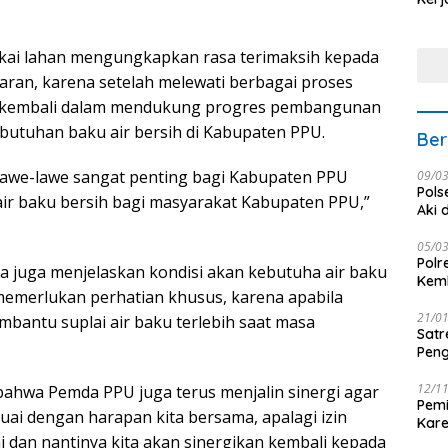
Nus
kai lahan mengungkapkan rasa terimaksih kepada
jaran, karena setelah melewati berbagai proses
ma kembali dalam mendukung progres pembangunan
utuhan baku air bersih di Kabupaten PPU.
Ber
lawe-lawe sangat penting bagi Kabupaten PPU
09/0
Pols
r baku bersih bagi masyarakat Kabupaten PPU,”
Aki 
05/0
Polr
 Ia juga menjelaskan kondisi akan kebutuha air baku
Kemb
emerlukan perhatian khusus, karena apabila
21/0
mbantu suplai air baku terlebih saat masa
Satr
.
Peng
12/1
ahwa Pemda PPU juga terus menjalin sinergi agar
Pemi
i dengan harapan kita bersama, apalagi izin
Kar
ai dan nantinya kita akan sinergikan kembali kepada
seba