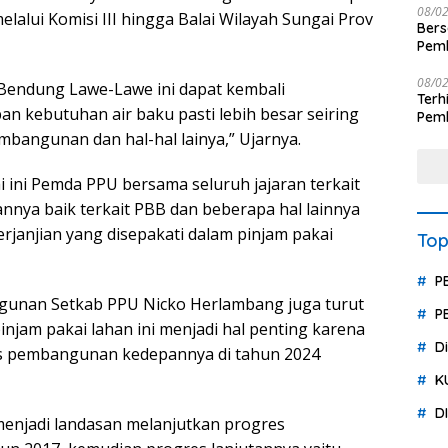
08/0
lalui Komisi III hingga Balai Wilayah Sungai Prov
Ber
Pemb
Polr
08/0
endung Lawe-Lawe ini dapat kembali
Terhit
an kebutuhan air baku pasti lebih besar seiring
Pemb
Huk
mbangunan dan hal-hal lainya,” Ujarnya.
i ini Pemda PPU bersama seluruh jajaran terkait
nya baik terkait PBB dan beberapa hal lainnya
rjanjian yang disepakati dalam pinjam pakai
Top
P
ngunan Setkab PPU Nicko Herlambang juga turut
P
njam pakai lahan ini menjadi hal penting karena
D
es pembangunan kedepannya di tahun 2024
K
D
 menjadi landasan melanjutkan progres