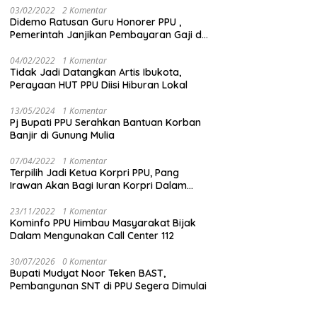
03/02/2022
2 Komentar
Didemo Ratusan Guru Honorer PPU ,
Pemerintah Janjikan Pembayaran Gaji di
Bulan Ini
04/02/2022
1 Komentar
Tidak Jadi Datangkan Artis Ibukota,
Perayaan HUT PPU Diisi Hiburan Lokal
13/05/2024
1 Komentar
Pj Bupati PPU Serahkan Bantuan Korban
Banjir di Gunung Mulia
07/04/2022
1 Komentar
Terpilih Jadi Ketua Korpri PPU, Pang
Irawan Akan Bagi Iuran Korpri Dalam
Bentuk THR
23/11/2022
1 Komentar
Kominfo PPU Himbau Masyarakat Bijak
Dalam Mengunakan Call Center 112
30/07/2026
0 Komentar
Bupati Mudyat Noor Teken BAST,
Pembangunan SNT di PPU Segera Dimulai