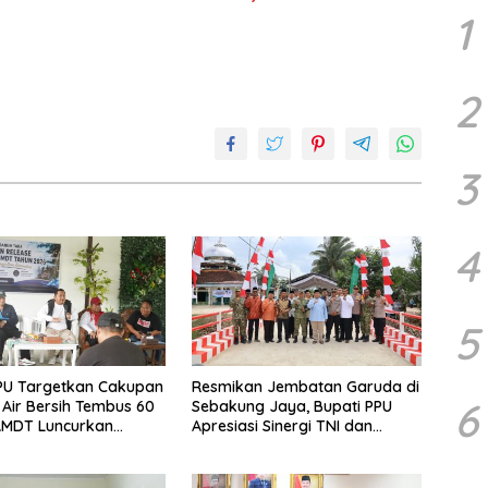
1
2
3
4
5
PU Targetkan Cakupan
Resmikan Jembatan Garuda di
6
Air Bersih Tembus 60
Sebakung Jaya, Bupati PPU
AMDT Luncurkan
Apresiasi Sinergi TNI dan
Gratis Bagi Warga
Warga