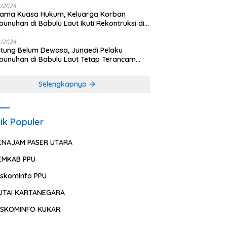
2/2024
sama Kuasa Hukum, Keluarga Korban
unuhan di Babulu Laut Ikuti Rekontruksi di
es PPU
2/2024
ung Belum Dewasa, Junaedi Pelaku
unuhan di Babulu Laut Tetap Terancam
uman Mati
Selengkapnya
ik Populer
ENAJAM PASER UTARA
EMKAB PPU
iskominfo PPU
UTAI KARTANEGARA
ISKOMINFO KUKAR