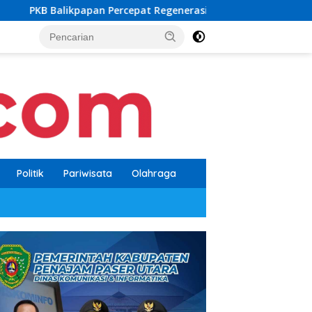
ercepat Regenerasi, Kader Muda Diprioritaskan Pimpin Struktur
Politik
Pariwisata
Olahraga