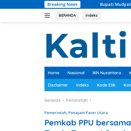
Langsung
Breaking News
Bupati Mudyat Noor Teken BAST, Pem
ke
konten
BERANDA
Indeks
Home
Nasional
IKN Nusantara
Disclaimer
Indeks
Kode Etik
Kon
Beranda
Pemerintah
Pemerintah
,
Penajam Paser Utara
Pemkab PPU bersama 