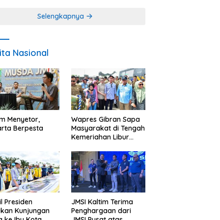
Miskin
Selengkapnya
ita Nasional
im Menyetor,
Wapres Gibran Sapa
rta Berpesta
Masyarakat di Tengah
Kemeriahan Libur
Akhir Tahun di IKN
l Presiden
JMSI Kaltim Terima
ukan Kunjungan
Penghargaan dari
a ke Ibu Kota
JMSI Pusat atas