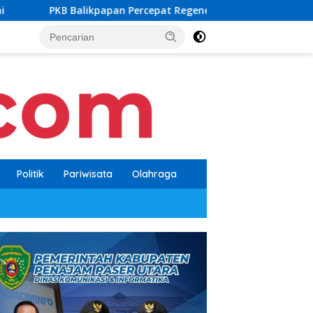
n Percepat Regenerasi, Kader Muda Diprioritaskan Pimpin Struk
Politik
Pariwisata
Olahraga