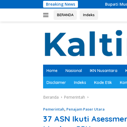
Langsung
Breaking News
Bupati Mudyat Noor Teken BAST, 
ke
konten
BERANDA
Indeks
Home
Nasional
IKN Nusantara
Disclaimer
Indeks
Kode Etik
Kon
Beranda
Pemerintah
Pemerintah
,
Penajam Paser Utara
37 ASN Ikuti Asessmen