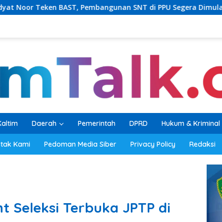
Pembangunan SNT di PPU Segera Dimulai
PKB Balikpapa
Kaltim
Daerah
Pemerintah
DPRD
Hukum & Kriminal
tak Kami
Pedoman Media Siber
Privacy Policy
Redaksi
t Seleksi Terbuka JPTP di