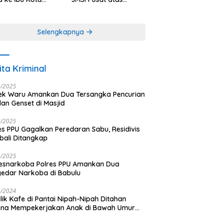
antara
Dedikasi dalam
Menjaga
Profesionalisme
Selengkapnya
Jurnalistik
ita Kriminal
3/2025
ek Waru Amankan Dua Tersangka Pencurian
dan Genset di Masjid
3/2025
es PPU Gagalkan Peredaran Sabu, Residivis
ali Ditangkap
1/2025
esnarkoba Polres PPU Amankan Dua
edar Narkoba di Babulu
1/2024
lik Kafe di Pantai Nipah-Nipah Ditahan
ena Mempekerjakan Anak di Bawah Umur
gai LC