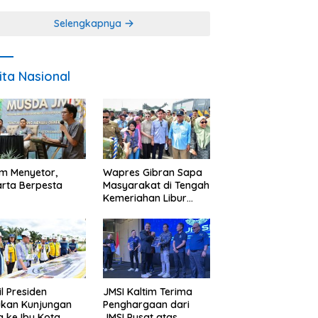
Miskin
Selengkapnya
ita Nasional
im Menyetor,
Wapres Gibran Sapa
rta Berpesta
Masyarakat di Tengah
Kemeriahan Libur
Akhir Tahun di IKN
l Presiden
JMSI Kaltim Terima
ukan Kunjungan
Penghargaan dari
a ke Ibu Kota
JMSI Pusat atas