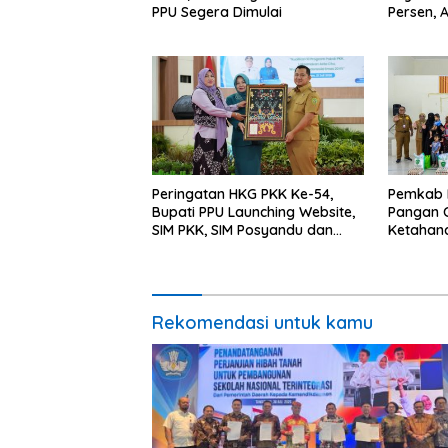
PPU Segera Dimulai
Persen, 
Program 
Miskin
Peringatan HKG PKK Ke-54,
Pemkab 
Bupati PPU Launching Website,
Pangan C
SIM PKK, SIM Posyandu dan
Ketahan
Batik PKK
Percepat
Rekomendasi untuk kamu