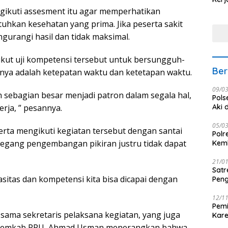
Nus
gikuti assesment itu agar memperhatikan
uhkan kesehatan yang prima. Jika peserta sakit
urangi hasil dan tidak maksimal.
ikut uji kompetensi tersebut untuk bersungguh-
Ber
ya adalah ketepatan waktu dan ketetapan waktu.
09/0
an sebagian besar menjadi patron dalam segala hal,
Pols
Aki 
erja, ” pesannya.
05/0
erta mengikuti kegiatan tersebut dengan santai
Polr
 tegang pengembangan pikiran justru tidak dapat
Kemb
21/0
Satr
sitas dan kompetensi kita bisa dicapai dengan
Peng
12/1
Pemi
sama sekretaris pelaksana kegiatan, yang juga
Kar
seba
um Pemkab PPU, Ahmad Usman menerangkan bahwa