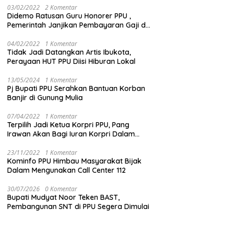
03/02/2022
2 Komentar
Didemo Ratusan Guru Honorer PPU ,
Pemerintah Janjikan Pembayaran Gaji di
Bulan Ini
04/02/2022
1 Komentar
Tidak Jadi Datangkan Artis Ibukota,
Perayaan HUT PPU Diisi Hiburan Lokal
13/05/2024
1 Komentar
Pj Bupati PPU Serahkan Bantuan Korban
Banjir di Gunung Mulia
07/04/2022
1 Komentar
Terpilih Jadi Ketua Korpri PPU, Pang
Irawan Akan Bagi Iuran Korpri Dalam
Bentuk THR
23/11/2022
1 Komentar
Kominfo PPU Himbau Masyarakat Bijak
Dalam Mengunakan Call Center 112
30/07/2026
0 Komentar
Bupati Mudyat Noor Teken BAST,
Pembangunan SNT di PPU Segera Dimulai