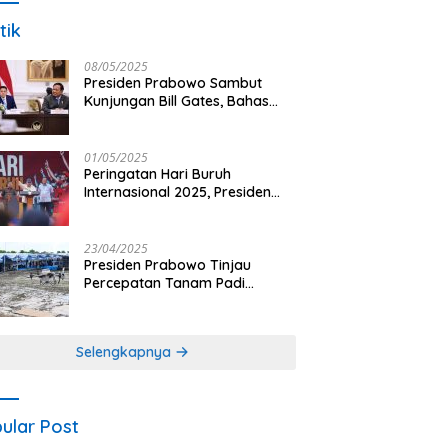
tik
08/05/2025
Presiden Prabowo Sambut
Kunjungan Bill Gates, Bahas
Peningkatan Akses Kesehatan
dan Penguatan Sektor
Pertanian di Indonesia
01/05/2025
Peringatan Hari Buruh
Internasional 2025, Presiden
Prabowo: Negara Hadir untuk
Buruh
23/04/2025
Presiden Prabowo Tinjau
Percepatan Tanam Padi
Nasional dengan Teknologi
Drone di Ogan Ilir
Selengkapnya
ular Post