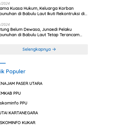
2/2024
sama Kuasa Hukum, Keluarga Korban
unuhan di Babulu Laut Ikuti Rekontruksi di
es PPU
2/2024
ung Belum Dewasa, Junaedi Pelaku
unuhan di Babulu Laut Tetap Terancam
uman Mati
Selengkapnya
ik Populer
ENAJAM PASER UTARA
EMKAB PPU
iskominfo PPU
UTAI KARTANEGARA
ISKOMINFO KUKAR