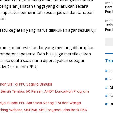
08/0
engisian jabatan tinggi yang dilakukan secara
Ber
Pemb
eh aparatur pemerintah sesuai jadwal dan tahapan
Polr
kan.
08/0
Terhit
Pemb
h satu kegiatan yang harus dilakukan agar sesuai uji
Huk
acam kompetesi standar yang memang diharapkan
mpetensi peserta. Dan bisa juga merefleksikan
 jika suatu saat nanti dipercayakan sebagai
Top
Adv/DiskominfoPPU)
P
P
an SNT di PPU Segera Dimulai
D
 Bersih Tembus 60 Persen, AMDT Luncurkan Program
K
a, Bupati PPU Apresiasi Sinergi TNI dan Warga
D
hing Website, SIM PKK, SIM Posyandu dan Batik PKK