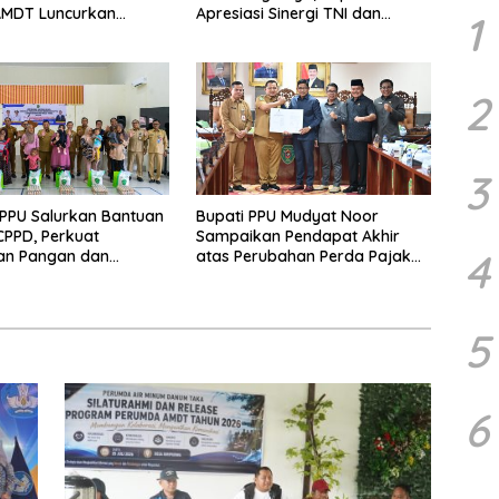
AMDT Luncurkan
Apresiasi Sinergi TNI dan
1
Gratis Bagi Warga
Warga
2
3
PPU Salurkan Bantuan
Bupati PPU Mudyat Noor
PPD, Perkuat
Sampaikan Pendapat Akhir
4
an Pangan dan
atas Perubahan Perda Pajak
 Penurunan Stunting
dan Retribusi Daerah
5
6