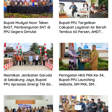
Bupati Mudyat Noor Teken
Bupati PPU Targetkan
BAST, Pembangunan SNT di
Cakupan Layanan Air Bersih
PPU Segera Dimulai
Tembus 60 Persen, AMDT
Luncurkan Program Gratis
Bagi Warga Miskin
Resmikan Jembatan Garuda
Peringatan HKG PKK Ke-54,
di Sebakung Jaya, Bupati
Bupati PPU Launching
PPU Apresiasi Sinergi TNI dan
Website, SIM PKK, SIM
Warga
Posyandu dan Batik PKK