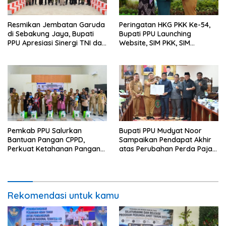
Resmikan Jembatan Garuda
Peringatan HKG PKK Ke-54,
di Sebakung Jaya, Bupati
Bupati PPU Launching
PPU Apresiasi Sinergi TNI dan
Website, SIM PKK, SIM
Warga
Posyandu dan Batik PKK
Pemkab PPU Salurkan
Bupati PPU Mudyat Noor
Bantuan Pangan CPPD,
Sampaikan Pendapat Akhir
Perkuat Ketahanan Pangan
atas Perubahan Perda Pajak
dan Percepat Penurunan
dan Retribusi Daerah
Stunting
Rekomendasi untuk kamu