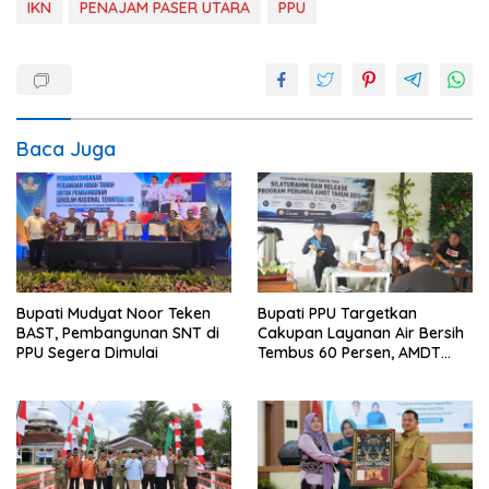
IKN
PENAJAM PASER UTARA
PPU
Baca Juga
Bupati Mudyat Noor Teken
Bupati PPU Targetkan
BAST, Pembangunan SNT di
Cakupan Layanan Air Bersih
PPU Segera Dimulai
Tembus 60 Persen, AMDT
Luncurkan Program Gratis
Bagi Warga Miskin