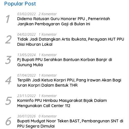
Popular Post
1
03/02/2022
2 Komentar
Didemo Ratusan Guru Honorer PPU , Pemerintah
Janjikan Pembayaran Gaji di Bulan Ini
2
04/02/2022
1 Komentar
Tidak Jadi Datangkan Artis Ibukota, Perayaan HUT PPU
Diisi Hiburan Lokal
3
13/05/2024
1 Komentar
Pj Bupati PPU Serahkan Bantuan Korban Banjir di
Gunung Mulia
4
07/04/2022
1 Komentar
Terpilih Jadi Ketua Korpri PPU, Pang Irawan Akan Bagi
Iuran Korpri Dalam Bentuk THR
5
23/11/2022
1 Komentar
Kominfo PPU Himbau Masyarakat Bijak Dalam
Mengunakan Call Center 112
6
30/07/2026
0 Komentar
Bupati Mudyat Noor Teken BAST, Pembangunan SNT di
PPU Segera Dimulai