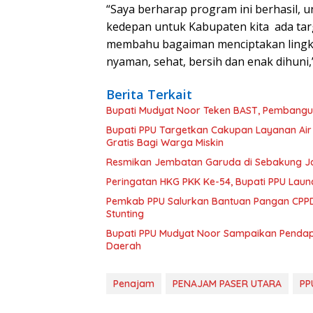
“Saya berharap program ini berhasil, u
kedepan untuk Kabupaten kita ada tar
membahu bagaiman menciptakan lingku
nyaman, sehat, bersih dan enak dihuni,
Berita Terkait
Bupati Mudyat Noor Teken BAST, Pembangun
Bupati PPU Targetkan Cakupan Layanan Air
Gratis Bagi Warga Miskin
Resmikan Jembatan Garuda di Sebakung Jay
Peringatan HKG PKK Ke-54, Bupati PPU Launc
Pemkab PPU Salurkan Bantuan Pangan CPPD
Stunting
Bupati PPU Mudyat Noor Sampaikan Pendapa
Daerah
Penajam
PENAJAM PASER UTARA
PP