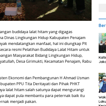
Ber
gan budidaya lalat hitam yang digagas
ama Dinas Lingkungan Hidup Kabupaten Penajam
yak mendatangkan manfaat, hal ini diungkap Plt
ara resmi Pelatihan Budidaya Lalat Hitam untuk
angan Masyarakat Bidang Lingkungan Hidup,
Kalt
yatullah, Desa Girimukti, Kecamatan Penajam, Rabu
Jaka
sisten Ekonomi dan Pembangunan H Ahmad Usman
bupaten PPU Tita Deritayati dan Pihak PHKT
ya lalat hitam salah satunya dapat mengurangi
ya dapat pula membantu para peternak baik itu
Waki
rnak menjadi pakan.
Lak
Kerj