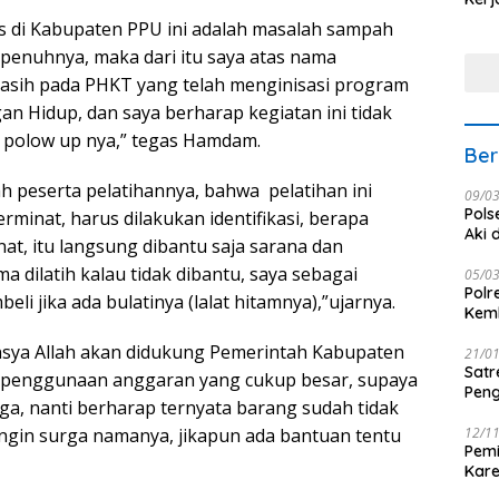
Nus
s di Kabupaten PPU ini adalah masalah sampah
epenuhnya, maka dari itu saya atas nama
asih pada PHKT yang telah menginisasi program
an Hidup, dan saya berharap kegiatan ini tidak
da polow up nya,” tegas Hamdam.
Ber
lah peserta pelatihannya, bahwa pelatihan ini
09/0
Pols
minat, harus dilakukan identifikasi, berapa
Aki 
nat, itu langsung dibantu saja sarana dan
a dilatih kalau tidak dibantu, saya sebagai
05/0
Polr
i jika ada bulatinya (lalat hitamnya),”ujarnya.
Kemb
insya Allah akan didukung Pemerintah Kabupaten
21/0
Satr
n penggunaan anggaran yang cukup besar, supaya
Peng
rga, nanti berharap ternyata barang sudah tidak
 angin surga namanya, jikapun ada bantuan tentu
12/1
Pemi
Kar
seba