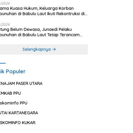
2/2024
sama Kuasa Hukum, Keluarga Korban
unuhan di Babulu Laut Ikuti Rekontruksi di
es PPU
2/2024
ung Belum Dewasa, Junaedi Pelaku
unuhan di Babulu Laut Tetap Terancam
uman Mati
Selengkapnya
ik Populer
ENAJAM PASER UTARA
EMKAB PPU
iskominfo PPU
UTAI KARTANEGARA
ISKOMINFO KUKAR