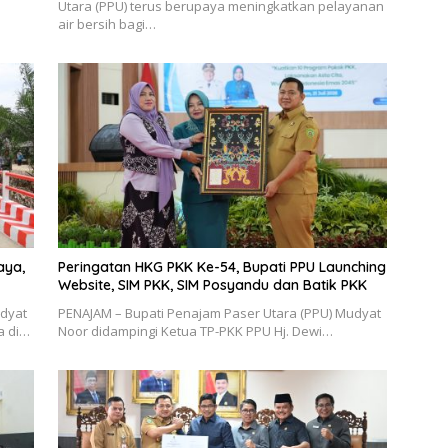
Utara (PPU) terus berupaya meningkatkan pelayanan
air bersih bagi…
aya,
Peringatan HKG PKK Ke-54, Bupati PPU Launching
Website, SIM PKK, SIM Posyandu dan Batik PKK
udyat
PENAJAM – Bupati Penajam Paser Utara (PPU) Mudyat
a di…
Noor didampingi Ketua TP-PKK PPU Hj. Dewi…