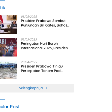
tik
08/05/2025
Presiden Prabowo Sambut
Kunjungan Bill Gates, Bahas
Peningkatan Akses Kesehatan
dan Penguatan Sektor
Pertanian di Indonesia
01/05/2025
Peringatan Hari Buruh
Internasional 2025, Presiden
Prabowo: Negara Hadir untuk
Buruh
23/04/2025
Presiden Prabowo Tinjau
Percepatan Tanam Padi
Nasional dengan Teknologi
Drone di Ogan Ilir
Selengkapnya
ular Post