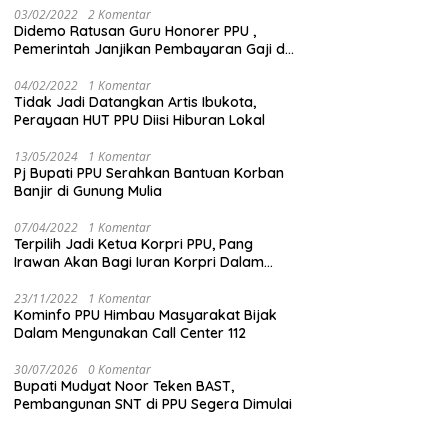
03/02/2022
2 Komentar
Didemo Ratusan Guru Honorer PPU ,
Pemerintah Janjikan Pembayaran Gaji di
Bulan Ini
04/02/2022
1 Komentar
Tidak Jadi Datangkan Artis Ibukota,
Perayaan HUT PPU Diisi Hiburan Lokal
13/05/2024
1 Komentar
Pj Bupati PPU Serahkan Bantuan Korban
Banjir di Gunung Mulia
07/04/2022
1 Komentar
Terpilih Jadi Ketua Korpri PPU, Pang
Irawan Akan Bagi Iuran Korpri Dalam
Bentuk THR
23/11/2022
1 Komentar
Kominfo PPU Himbau Masyarakat Bijak
Dalam Mengunakan Call Center 112
30/07/2026
0 Komentar
Bupati Mudyat Noor Teken BAST,
Pembangunan SNT di PPU Segera Dimulai