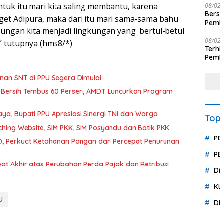
ntuk itu mari kita saling membantu, karena
08/0
Ber
get Adipura, maka dari itu mari sama-sama bahu
Pemb
ngan kita menjadi lingkungan yang bertul-betul
Polr
08/0
” tutupnya (hms8/*)
Terhit
Pemb
Huk
an SNT di PPU Segera Dimulai
 Bersih Tembus 60 Persen, AMDT Luncurkan Program
a, Bupati PPU Apresiasi Sinergi TNI dan Warga
Top
hing Website, SIM PKK, SIM Posyandu dan Batik PKK
P
, Perkuat Ketahanan Pangan dan Percepat Penurunan
P
t Akhir atas Perubahan Perda Pajak dan Retribusi
D
K
U
D