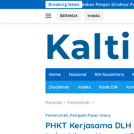
Langsung
uda Diprioritaskan Pimpin Struktur Partai
Breaking News
Bupati PPU 
ke
konten
BERANDA
Indeks
Home
Nasional
IKN Nusantara
Disclaimer
Indeks
Kode Etik
Kon
Beranda
Pemerintah
Pemerintah
,
Penajam Paser Utara
PHKT Kerjasama DLH B