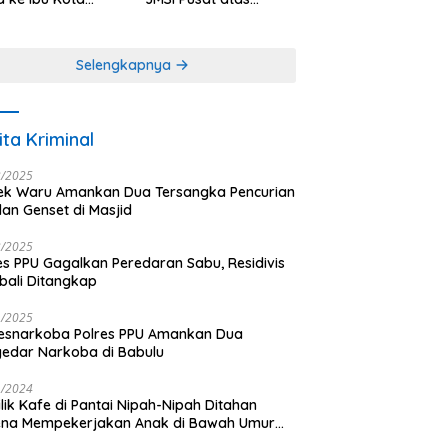
antara
Dedikasi dalam
Menjaga
Profesionalisme
Selengkapnya
Jurnalistik
ita Kriminal
3/2025
ek Waru Amankan Dua Tersangka Pencurian
dan Genset di Masjid
3/2025
es PPU Gagalkan Peredaran Sabu, Residivis
ali Ditangkap
1/2025
esnarkoba Polres PPU Amankan Dua
edar Narkoba di Babulu
1/2024
lik Kafe di Pantai Nipah-Nipah Ditahan
ena Mempekerjakan Anak di Bawah Umur
gai LC