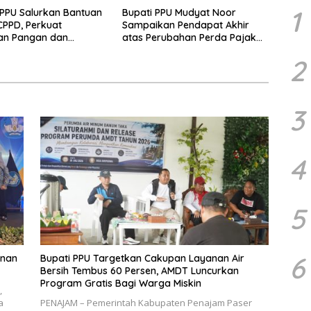
1
PPU Salurkan Bantuan
Bupati PPU Mudyat Noor
PPD, Perkuat
Sampaikan Pendapat Akhir
an Pangan dan
atas Perubahan Perda Pajak
 Penurunan Stunting
dan Retribusi Daerah
2
3
4
5
6
unan
Bupati PPU Targetkan Cakupan Layanan Air
Bersih Tembus 60 Persen, AMDT Luncurkan
Program Gratis Bagi Warga Miskin
,
a
PENAJAM – Pemerintah Kabupaten Penajam Paser