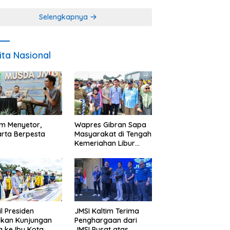
Miskin
Selengkapnya
ita Nasional
im Menyetor,
Wapres Gibran Sapa
rta Berpesta
Masyarakat di Tengah
Kemeriahan Libur
Akhir Tahun di IKN
l Presiden
JMSI Kaltim Terima
ukan Kunjungan
Penghargaan dari
a ke Ibu Kota
JMSI Pusat atas