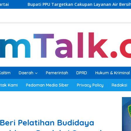
Targetkan Cakupan Layanan Air Bersih Tembus 60 Persen, AMDT
Kaltim
Daerah
Pemerintah
DPRD
Hukum & Kriminal
tak Kami
Pedoman Media Siber
Privacy Policy
Redaksi
eri Pelatihan Budidaya