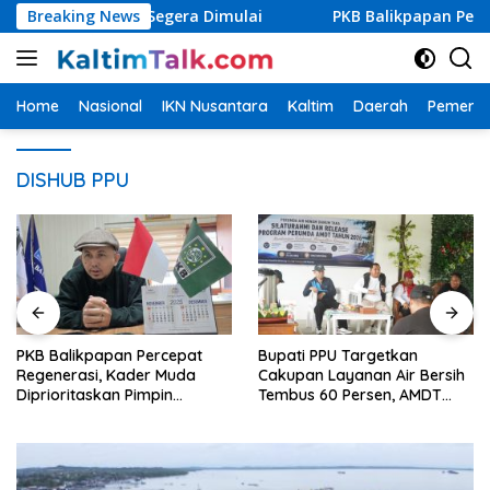
Langsung
NT di PPU Segera Dimulai
Breaking News
PKB Balikpapan Percepat Reg
ke
konten
Home
Nasional
IKN Nusantara
Kaltim
Daerah
Pemerin
DISHUB PPU
PKB Balikpapan Percepat
Bupati PPU Targetkan
Regenerasi, Kader Muda
Cakupan Layanan Air Bersih
Diprioritaskan Pimpin
Tembus 60 Persen, AMDT
Struktur Partai
Luncurkan Program Gratis
Bagi Warga Miskin