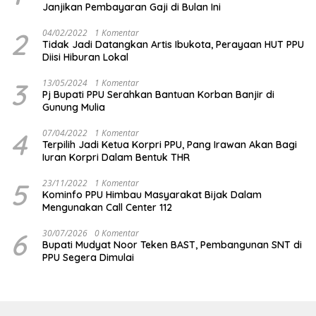
Janjikan Pembayaran Gaji di Bulan Ini
2
04/02/2022
1 Komentar
Tidak Jadi Datangkan Artis Ibukota, Perayaan HUT PPU
Diisi Hiburan Lokal
3
13/05/2024
1 Komentar
Pj Bupati PPU Serahkan Bantuan Korban Banjir di
Gunung Mulia
4
07/04/2022
1 Komentar
Terpilih Jadi Ketua Korpri PPU, Pang Irawan Akan Bagi
Iuran Korpri Dalam Bentuk THR
5
23/11/2022
1 Komentar
Kominfo PPU Himbau Masyarakat Bijak Dalam
Mengunakan Call Center 112
6
30/07/2026
0 Komentar
Bupati Mudyat Noor Teken BAST, Pembangunan SNT di
PPU Segera Dimulai