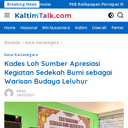
Langsung
ra Dimulai
Breaking News
PKB Balikpapan Percepat Regenerasi, Kader 
ke
konten
Home
Nasional
IKN Nusantara
Kaltim
Daerah
Pemerin
Beranda
Kutai Kartanegara
Kutai Kartanegara
Kades Loh Sumber Apresiasi
Kegiatan Sedekah Bumi sebagai
Warisan Budaya Leluhur
Admin
24/05/2025