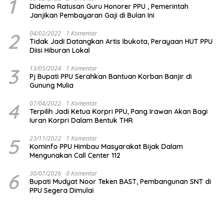
1
Didemo Ratusan Guru Honorer PPU , Pemerintah
Janjikan Pembayaran Gaji di Bulan Ini
2
04/02/2022
1 Komentar
Tidak Jadi Datangkan Artis Ibukota, Perayaan HUT PPU
Diisi Hiburan Lokal
3
13/05/2024
1 Komentar
Pj Bupati PPU Serahkan Bantuan Korban Banjir di
Gunung Mulia
4
07/04/2022
1 Komentar
Terpilih Jadi Ketua Korpri PPU, Pang Irawan Akan Bagi
Iuran Korpri Dalam Bentuk THR
5
23/11/2022
1 Komentar
Kominfo PPU Himbau Masyarakat Bijak Dalam
Mengunakan Call Center 112
6
30/07/2026
0 Komentar
Bupati Mudyat Noor Teken BAST, Pembangunan SNT di
PPU Segera Dimulai