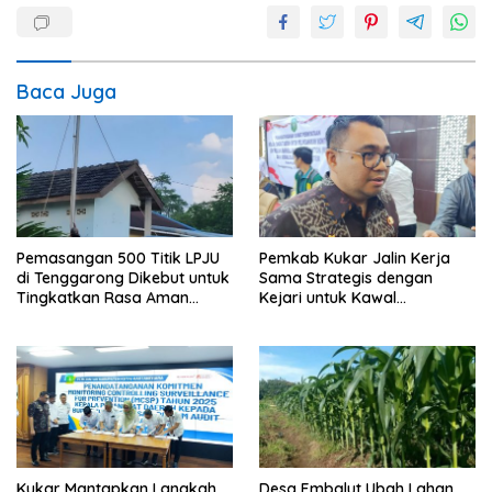
Baca Juga
Pemasangan 500 Titik LPJU
Pemkab Kukar Jalin Kerja
di Tenggarong Dikebut untuk
Sama Strategis dengan
Tingkatkan Rasa Aman
Kejari untuk Kawal
Warga
Pembangunan
Kukar Mantapkan Langkah
Desa Embalut Ubah Lahan