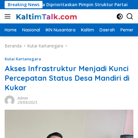
Langsung
 Muda Diprioritaskan Pimpin Struktur Partai
Breaking News
Bupati PP
ke
konten
Home
Nasional
IKN Nusantara
Kaltim
Daerah
Pemerin
Beranda
Kutai Kartanegara
Kutai Kartanegara
Akses Infrastruktur Menjadi Kunci
Percepatan Status Desa Mandiri di
Kukar
Admin
29/04/2025