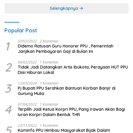
Selengkapnya
Popular Post
1
03/02/2022
2 Komentar
Didemo Ratusan Guru Honorer PPU , Pemerintah
Janjikan Pembayaran Gaji di Bulan Ini
2
04/02/2022
1 Komentar
Tidak Jadi Datangkan Artis Ibukota, Perayaan HUT PPU
Diisi Hiburan Lokal
3
13/05/2024
1 Komentar
Pj Bupati PPU Serahkan Bantuan Korban Banjir di
Gunung Mulia
4
07/04/2022
1 Komentar
Terpilih Jadi Ketua Korpri PPU, Pang Irawan Akan Bagi
Iuran Korpri Dalam Bentuk THR
5
23/11/2022
1 Komentar
Kominfo PPU Himbau Masyarakat Bijak Dalam