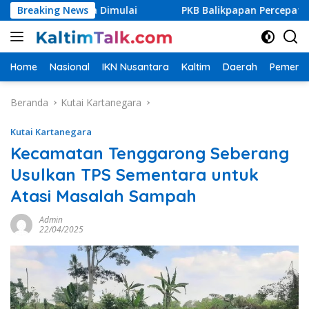
Langsung
Segera Dimulai
Breaking News
PKB Balikpapan Percepat Regenerasi, Ka
ke
konten
Home
Nasional
IKN Nusantara
Kaltim
Daerah
Pemerin
Beranda
Kutai Kartanegara
Kutai Kartanegara
Kecamatan Tenggarong Seberang
Usulkan TPS Sementara untuk
Atasi Masalah Sampah
Admin
22/04/2025