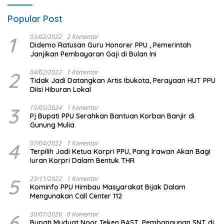
Popular Post
1
03/02/2022
2 Komentar
Didemo Ratusan Guru Honorer PPU , Pemerintah
Janjikan Pembayaran Gaji di Bulan Ini
2
04/02/2022
1 Komentar
Tidak Jadi Datangkan Artis Ibukota, Perayaan HUT PPU
Diisi Hiburan Lokal
3
13/05/2024
1 Komentar
Pj Bupati PPU Serahkan Bantuan Korban Banjir di
Gunung Mulia
4
07/04/2022
1 Komentar
Terpilih Jadi Ketua Korpri PPU, Pang Irawan Akan Bagi
Iuran Korpri Dalam Bentuk THR
5
23/11/2022
1 Komentar
Kominfo PPU Himbau Masyarakat Bijak Dalam
Mengunakan Call Center 112
6
30/07/2026
0 Komentar
Bupati Mudyat Noor Teken BAST, Pembangunan SNT di