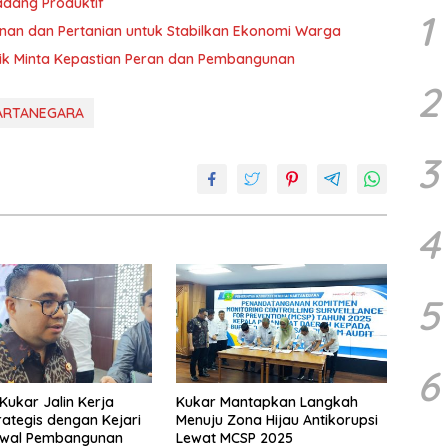
dang Produktif
1
an dan Pertanian untuk Stabilkan Ekonomi Warga
k Minta Kepastian Peran dan Pembangunan
2
KARTANEGARA
3
4
5
6
ukar Jalin Kerja
Kukar Mantapkan Langkah
ategis dengan Kejari
Menuju Zona Hijau Antikorupsi
awal Pembangunan
Lewat MCSP 2025