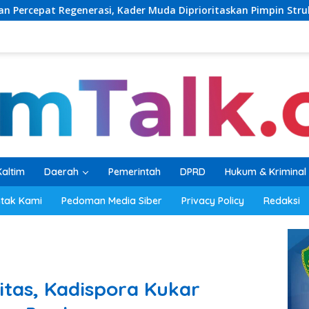
Kader Muda Diprioritaskan Pimpin Struktur Partai
Bupa
Kaltim
Daerah
Pemerintah
DPRD
Hukum & Kriminal
tak Kami
Pedoman Media Siber
Privacy Policy
Redaksi
tas, Kadispora Kukar