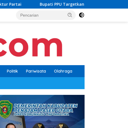
ti PPU Targetkan Cakupan Layanan Air Bersih Tembus 60 Perse
Politik
Pariwisata
Olahraga