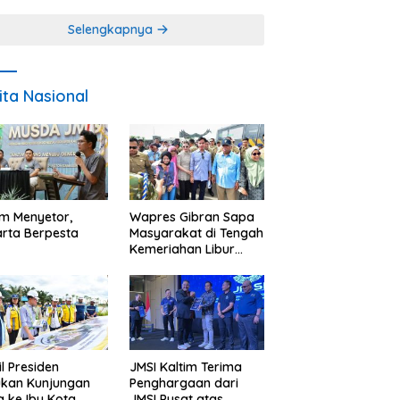
Miskin
Selengkapnya
ita Nasional
im Menyetor,
Wapres Gibran Sapa
rta Berpesta
Masyarakat di Tengah
Kemeriahan Libur
Akhir Tahun di IKN
l Presiden
JMSI Kaltim Terima
ukan Kunjungan
Penghargaan dari
a ke Ibu Kota
JMSI Pusat atas