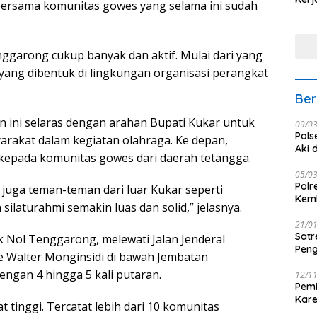
 bersama komunitas gowes yang selama ini sudah
Nus
nggarong cukup banyak dan aktif. Mulai dari yang
yang dibentuk di lingkungan organisasi perangkat
Ber
 ini selaras dengan arahan Bupati Kukar untuk
09/0
Pols
yarakat dalam kegiatan olahraga. Ke depan,
Aki 
epada komunitas gowes dari daerah tetangga.
05/0
Polr
 juga teman-teman dari luar Kukar seperti
Kemb
silaturahmi semakin luas dan solid,” jelasnya.
21/0
Satr
tik Nol Tenggarong, melewati Jalan Jenderal
Peng
 Walter Monginsidi di bawah Jembatan
engan 4 hingga 5 kali putaran.
12/1
Pemi
Kar
tinggi. Tercatat lebih dari 10 komunitas
seba