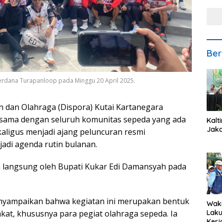
Ber
perdana Turapanloop pada Minggu 20 April 2025.
an Olahraga (Dispora) Kutai Kartanegara
rsama dengan seluruh komunitas sepeda yang ada
Kalt
Jaka
kaligus menjadi ajang peluncuran resmi
adi agenda rutin bulanan.
a langsung oleh Bupati Kukar Edi Damansyah pada
menyampaikan bahwa kegiatan ini merupakan bentuk
Waki
kat, khususnya para pegiat olahraga sepeda. Ia
Lak
Kerj