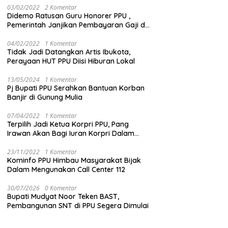
03/02/2022
2 Komentar
Didemo Ratusan Guru Honorer PPU ,
Pemerintah Janjikan Pembayaran Gaji di
Bulan Ini
04/02/2022
1 Komentar
Tidak Jadi Datangkan Artis Ibukota,
Perayaan HUT PPU Diisi Hiburan Lokal
13/05/2024
1 Komentar
Pj Bupati PPU Serahkan Bantuan Korban
Banjir di Gunung Mulia
07/04/2022
1 Komentar
Terpilih Jadi Ketua Korpri PPU, Pang
Irawan Akan Bagi Iuran Korpri Dalam
Bentuk THR
23/11/2022
1 Komentar
Kominfo PPU Himbau Masyarakat Bijak
Dalam Mengunakan Call Center 112
30/07/2026
0 Komentar
Bupati Mudyat Noor Teken BAST,
Pembangunan SNT di PPU Segera Dimulai