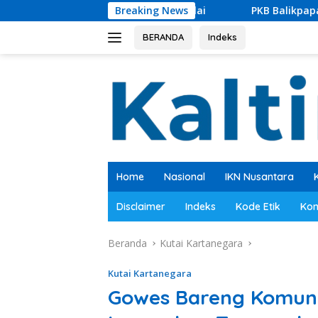
Langsung
 Segera Dimulai
Breaking News
PKB Balikpapan Percepat Regenerasi, 
ke
konten
BERANDA
Indeks
Home
Nasional
IKN Nusantara
Disclaimer
Indeks
Kode Etik
Kon
Beranda
Kutai Kartanegara
Kutai Kartanegara
Gowes Bareng Komuni