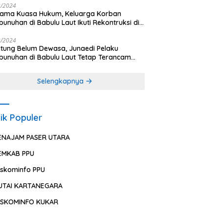
2/2024
sama Kuasa Hukum, Keluarga Korban
unuhan di Babulu Laut Ikuti Rekontruksi di
es PPU
2/2024
ung Belum Dewasa, Junaedi Pelaku
unuhan di Babulu Laut Tetap Terancam
uman Mati
Selengkapnya
ik Populer
ENAJAM PASER UTARA
EMKAB PPU
iskominfo PPU
UTAI KARTANEGARA
ISKOMINFO KUKAR