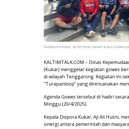
Kadispora Kukar, aji Ali Husni dalam acara Gowes 
KALTIMTALK.COM – Dinas Kepemudaan d
(Kukar) menggelar kegiatan gowes be
di wilayah Tenggarong. Kegiatan ini se
“Turapanloop” yang direncanakan menj
Agenda Gowes tersebut di hadiri secar
Minggu (20/4/2025).
Kepala Dispora Kukar, Aji Ali Husni, 
sinergi antara pemerintah dan masyara