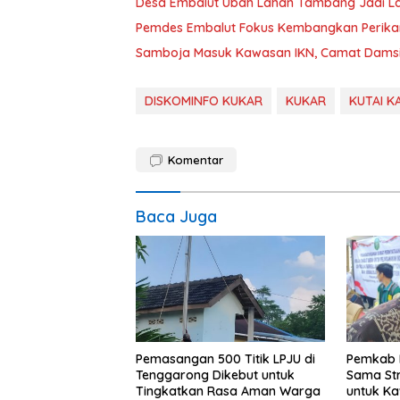
Desa Embalut Ubah Lahan Tambang Jadi La
Pemdes Embalut Fokus Kembangkan Perikan
Samboja Masuk Kawasan IKN, Camat Damsi
DISKOMINFO KUKAR
KUKAR
KUTAI 
Komentar
Baca Juga
Pemasangan 500 Titik LPJU di
Pemkab K
Tenggarong Dikebut untuk
Sama Str
Tingkatkan Rasa Aman Warga
untuk K