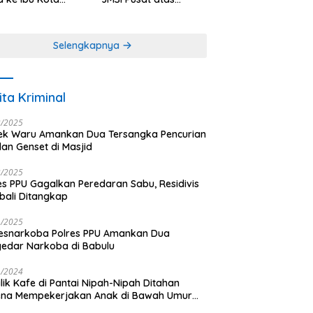
antara
Dedikasi dalam
Menjaga
Profesionalisme
Selengkapnya
Jurnalistik
ita Kriminal
3/2025
ek Waru Amankan Dua Tersangka Pencurian
dan Genset di Masjid
3/2025
es PPU Gagalkan Peredaran Sabu, Residivis
ali Ditangkap
1/2025
esnarkoba Polres PPU Amankan Dua
edar Narkoba di Babulu
1/2024
lik Kafe di Pantai Nipah-Nipah Ditahan
ena Mempekerjakan Anak di Bawah Umur
gai LC