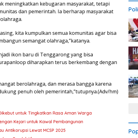
tuk meningkatkan kebugaran masyarakat, tetapi
Poli
unitas dan pemerintah. Ia berharap masyarakat
rolahraga.
asing, kita kumpulkan semua komunitas agar bisa
bangun semangat olahraga,”katanya.
njadi ikon baru di Tenggarong yang bisa
 Turapanloop diharapkan terus berkembang dengan
semangat berolahraga, dan merasa bangga karena
idukung penuh oleh pemerintah,”tutupnya.(Adv/hm)
 Dikebut untuk Tingkatkan Rasa Aman Warga
dengan Kejari untuk Kawal Pembangunan
u Antikorupsi Lewat MCSP 2025
Pop