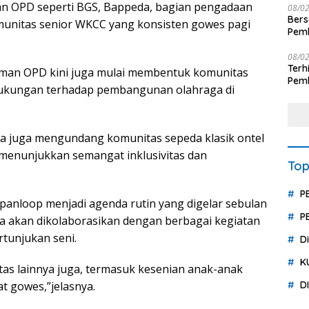
gan OPD seperti BGS, Bappeda, bagian pengadaan
08/0
Ber
omunitas senior WKCC yang konsisten gowes pagi
Pemb
Polr
08/0
Terhit
eman OPD kini juga mulai membentuk komunitas
Pemb
 dukungan terhadap pembangunan olahraga di
Huk
ia juga mengundang komunitas sepeda klasik ontel
i menunjukkan semangat inklusivitas dan
Top
P
anloop menjadi agenda rutin yang digelar sebulan
P
ya akan dikolaborasikan dengan berbagai kegiatan
rtunjukan seni.
D
K
as lainnya juga, termasuk kesenian anak-anak
at gowes,”jelasnya.
D