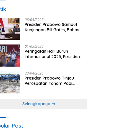
tik
08/05/2025
Presiden Prabowo Sambut
Kunjungan Bill Gates, Bahas
Peningkatan Akses Kesehatan
dan Penguatan Sektor
Pertanian di Indonesia
01/05/2025
Peringatan Hari Buruh
Internasional 2025, Presiden
Prabowo: Negara Hadir untuk
Buruh
23/04/2025
Presiden Prabowo Tinjau
Percepatan Tanam Padi
Nasional dengan Teknologi
Drone di Ogan Ilir
Selengkapnya
ular Post