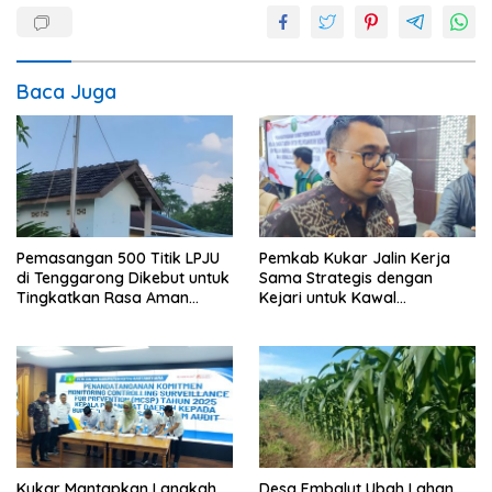
Baca Juga
Pemasangan 500 Titik LPJU
Pemkab Kukar Jalin Kerja
di Tenggarong Dikebut untuk
Sama Strategis dengan
Tingkatkan Rasa Aman
Kejari untuk Kawal
Warga
Pembangunan
Kukar Mantapkan Langkah
Desa Embalut Ubah Lahan