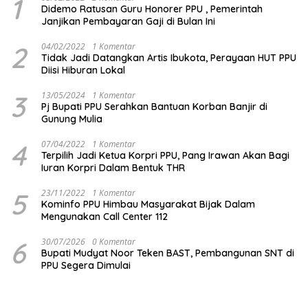
1
Didemo Ratusan Guru Honorer PPU , Pemerintah
Janjikan Pembayaran Gaji di Bulan Ini
2
04/02/2022
1 Komentar
Tidak Jadi Datangkan Artis Ibukota, Perayaan HUT PPU
Diisi Hiburan Lokal
3
13/05/2024
1 Komentar
Pj Bupati PPU Serahkan Bantuan Korban Banjir di
Gunung Mulia
4
07/04/2022
1 Komentar
Terpilih Jadi Ketua Korpri PPU, Pang Irawan Akan Bagi
Iuran Korpri Dalam Bentuk THR
5
23/11/2022
1 Komentar
Kominfo PPU Himbau Masyarakat Bijak Dalam
Mengunakan Call Center 112
6
30/07/2026
0 Komentar
Bupati Mudyat Noor Teken BAST, Pembangunan SNT di
PPU Segera Dimulai