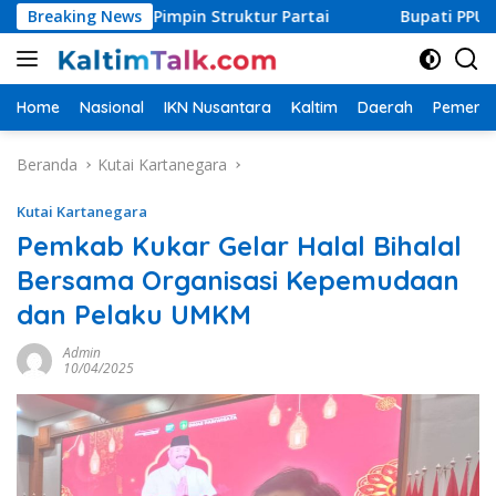
Langsung
skan Pimpin Struktur Partai
Breaking News
Bupati PPU Targetkan Cak
ke
konten
Home
Nasional
IKN Nusantara
Kaltim
Daerah
Pemerin
Beranda
Kutai Kartanegara
Kutai Kartanegara
Pemkab Kukar Gelar Halal Bihalal
Bersama Organisasi Kepemudaan
dan Pelaku UMKM
Admin
10/04/2025