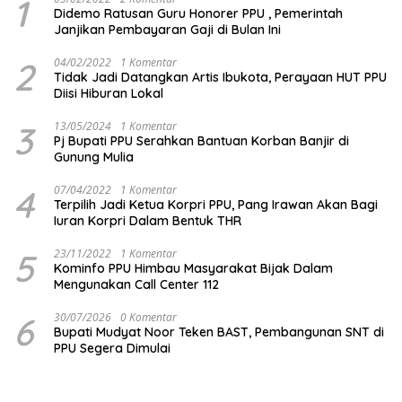
1
Didemo Ratusan Guru Honorer PPU , Pemerintah
Janjikan Pembayaran Gaji di Bulan Ini
2
04/02/2022
1 Komentar
Tidak Jadi Datangkan Artis Ibukota, Perayaan HUT PPU
Diisi Hiburan Lokal
3
13/05/2024
1 Komentar
Pj Bupati PPU Serahkan Bantuan Korban Banjir di
Gunung Mulia
4
07/04/2022
1 Komentar
Terpilih Jadi Ketua Korpri PPU, Pang Irawan Akan Bagi
Iuran Korpri Dalam Bentuk THR
5
23/11/2022
1 Komentar
Kominfo PPU Himbau Masyarakat Bijak Dalam
Mengunakan Call Center 112
6
30/07/2026
0 Komentar
Bupati Mudyat Noor Teken BAST, Pembangunan SNT di
PPU Segera Dimulai