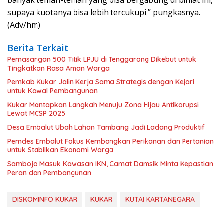
banyak teman-teman yang bisa bergabung di binlat ini,
supaya kuotanya bisa lebih tercukupi,” pungkasnya.
(Adv/hm)
Berita Terkait
Pemasangan 500 Titik LPJU di Tenggarong Dikebut untuk
Tingkatkan Rasa Aman Warga
Pemkab Kukar Jalin Kerja Sama Strategis dengan Kejari
untuk Kawal Pembangunan
Kukar Mantapkan Langkah Menuju Zona Hijau Antikorupsi
Lewat MCSP 2025
Desa Embalut Ubah Lahan Tambang Jadi Ladang Produktif
Pemdes Embalut Fokus Kembangkan Perikanan dan Pertanian
untuk Stabilkan Ekonomi Warga
Samboja Masuk Kawasan IKN, Camat Damsik Minta Kepastian
Peran dan Pembangunan
DISKOMINFO KUKAR
KUKAR
KUTAI KARTANEGARA