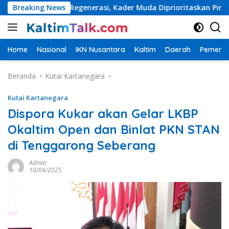
Langsung
epat Regenerasi, Kader Muda Diprioritaskan Pimpin Struktur Pa
Breaking News
ke
konten
Home
Nasional
IKN Nusantara
Kaltim
Daerah
Pemerin
Beranda
Kutai Kartanegara
Kutai Kartanegara
Dispora Kukar akan Gelar LKBP
Okaltim Open dan Binlat PKN STAN
di Tenggarong Seberang
Admin
10/04/2025