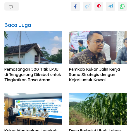
Baca Juga
Pemasangan 500 Titik LPJU
Pemkab Kukar Jalin Kerja
di Tenggarong Dikebut untuk
Sama Strategis dengan
Tingkatkan Rasa Aman
Kejari untuk Kawal
Warga
Pembangunan
Kukar Mantapkan Langkah
Desa Embalut Ubah Lahan