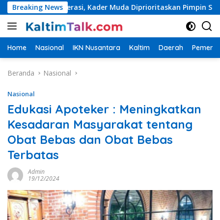
Langsung
nerasi, Kader Muda Diprioritaskan Pimpin Struktur Partai
Breaking News
ke
konten
Home
Nasional
IKN Nusantara
Kaltim
Daerah
Pemerin
Beranda
Nasional
Nasional
Edukasi Apoteker : Meningkatkan
Kesadaran Masyarakat tentang
Obat Bebas dan Obat Bebas
Terbatas
Admin
19/12/2024