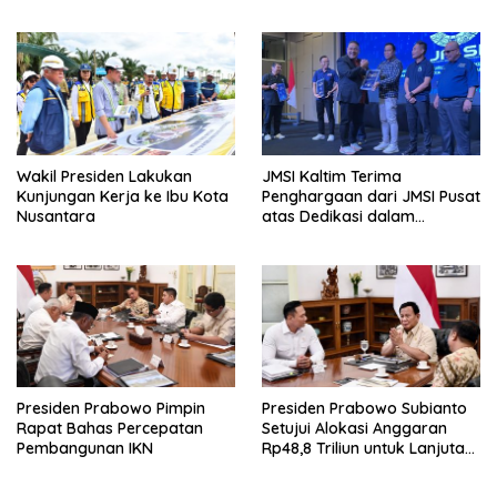
Tahun di IKN
Wakil Presiden Lakukan
JMSI Kaltim Terima
Kunjungan Kerja ke Ibu Kota
Penghargaan dari JMSI Pusat
Nusantara
atas Dedikasi dalam
Menjaga Profesionalisme
Jurnalistik
Presiden Prabowo Pimpin
Presiden Prabowo Subianto
Rapat Bahas Percepatan
Setujui Alokasi Anggaran
Pembangunan IKN
Rp48,8 Triliun untuk Lanjutan
Pembangunan IKN