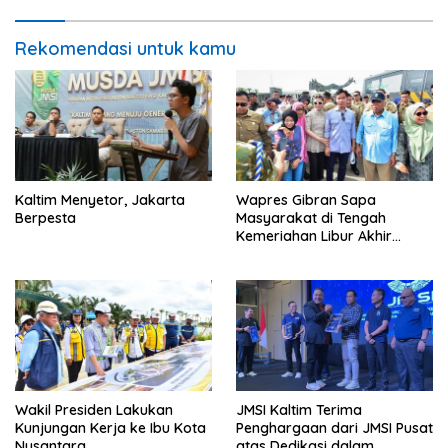
Rekomendasi untuk kamu
Kaltim Menyetor, Jakarta
Wapres Gibran Sapa
Berpesta
Masyarakat di Tengah
Kemeriahan Libur Akhir
Tahun di IKN
Wakil Presiden Lakukan
JMSI Kaltim Terima
Kunjungan Kerja ke Ibu Kota
Penghargaan dari JMSI Pusat
Nusantara
atas Dedikasi dalam