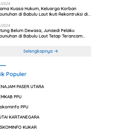
2/2024
sama Kuasa Hukum, Keluarga Korban
unuhan di Babulu Laut Ikuti Rekontruksi di
es PPU
2/2024
ung Belum Dewasa, Junaedi Pelaku
unuhan di Babulu Laut Tetap Terancam
uman Mati
Selengkapnya
ik Populer
ENAJAM PASER UTARA
EMKAB PPU
iskominfo PPU
UTAI KARTANEGARA
ISKOMINFO KUKAR