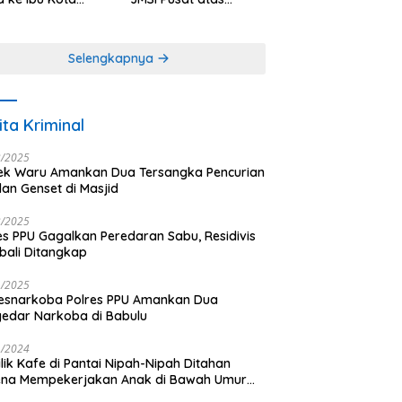
antara
Dedikasi dalam
Menjaga
Profesionalisme
Selengkapnya
Jurnalistik
ita Kriminal
3/2025
ek Waru Amankan Dua Tersangka Pencurian
dan Genset di Masjid
3/2025
es PPU Gagalkan Peredaran Sabu, Residivis
ali Ditangkap
1/2025
esnarkoba Polres PPU Amankan Dua
edar Narkoba di Babulu
1/2024
lik Kafe di Pantai Nipah-Nipah Ditahan
ena Mempekerjakan Anak di Bawah Umur
gai LC