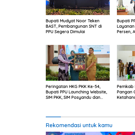
Bupati Mudyat Noor Teken
Bupati P
BAST, Pembangunan SNT di
Layanan 
PPU Segera Dimulai
Persen, 
Program 
Miskin
Peringatan HKG PKK Ke-54,
Pemkab 
Bupati PPU Launching Website,
Pangan C
SIM PKK, SIM Posyandu dan
Ketahan
Batik PKK
Percepat
Rekomendasi untuk kamu