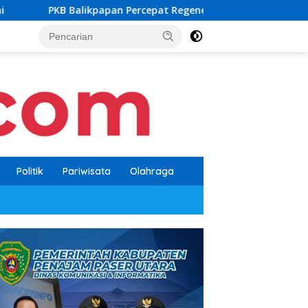
Percepat Regenerasi, Kader Muda Diprioritaskan Pimpin Struktu
Politik
Pariwisata
Olahraga