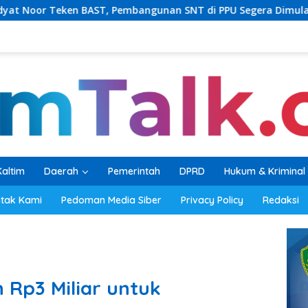
mbangunan SNT di PPU Segera Dimulai
PKB Balikpapan 
Kaltim
Daerah
Pemerintah
DPRD
Hukum & Kriminal
tak Kami
Pedoman Media Siber
Privacy Policy
Redaksi
 Rp3 Miliar untuk