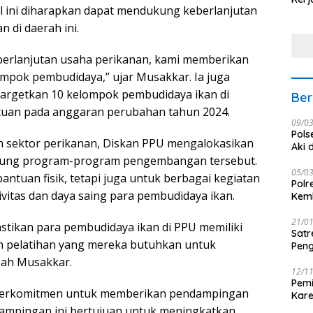
 Hal ini diharapkan dapat mendukung keberlanjutan
Nus
 di daerah ini.
berlanjutan usaha perikanan, kami memberikan
lompok pembudidaya,” ujar Musakkar. Ia juga
getkan 10 kelompok pembudidaya ikan di
Ber
uan pada anggaran perubahan tahun 2024.
09/0
Pols
n sektor perikanan, Diskan PPU mengalokasikan
Aki 
ukung program-program pengembangan tersebut.
05/0
antuan fisik, tetapi juga untuk berbagai kegiatan
Polr
itas dan daya saing para pembudidaya ikan.
Kemb
21/0
astikan para pembudidaya ikan di PPU memiliki
Satr
an pelatihan yang mereka butuhkan untuk
Peng
ah Musakkar.
12/1
Pemi
ga berkomitmen untuk memberikan pendampingan
Kar
seba
dampingan ini bertujuan untuk meningkatkan