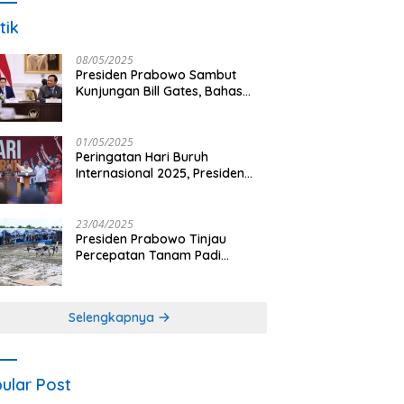
tik
08/05/2025
Presiden Prabowo Sambut
Kunjungan Bill Gates, Bahas
Peningkatan Akses Kesehatan
dan Penguatan Sektor
Pertanian di Indonesia
01/05/2025
Peringatan Hari Buruh
Internasional 2025, Presiden
Prabowo: Negara Hadir untuk
Buruh
23/04/2025
Presiden Prabowo Tinjau
Percepatan Tanam Padi
Nasional dengan Teknologi
Drone di Ogan Ilir
Selengkapnya
ular Post