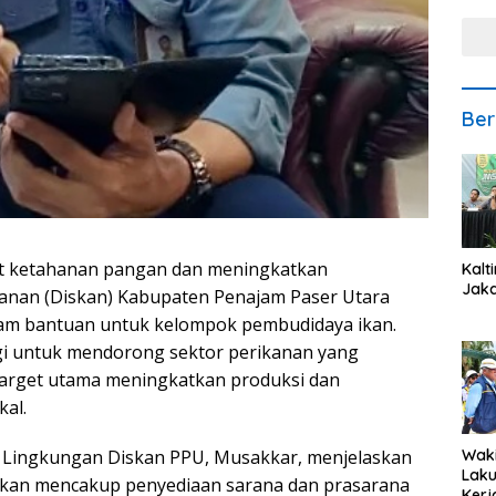
Ber
 ketahanan pangan dan meningkatkan
Kalt
Jaka
kanan (Diskan) Kabupaten Penajam Paser Utara
am bantuan untuk kelompok pembudidaya ikan.
egi untuk mendorong sektor perikanan yang
target utama meningkatkan produksi dan
al.
Waki
a Lingkungan Diskan PPU, Musakkar, menjelaskan
Lak
kan mencakup penyediaan sarana dan prasarana
Kerj