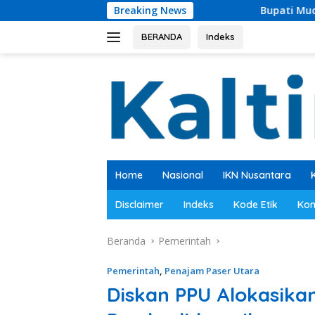
Langsung
Breaking News
Bupati Mudyat Noor Teken BAST, Pe
ke
konten
BERANDA
Indeks
Home
Nasional
IKN Nusantara
Disclaimer
Indeks
Kode Etik
Kon
Beranda
Pemerintah
Pemerintah
,
Penajam Paser Utara
Diskan PPU Alokasikan