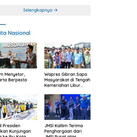
Miskin
Selengkapnya
ita Nasional
im Menyetor,
Wapres Gibran Sapa
rta Berpesta
Masyarakat di Tengah
Kemeriahan Libur
Akhir Tahun di IKN
l Presiden
JMSI Kaltim Terima
ukan Kunjungan
Penghargaan dari
a ke Ibu Kota
JMSI Pusat atas