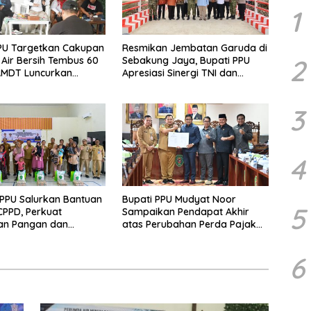
1
PU Targetkan Cakupan
Resmikan Jembatan Garuda di
2
Air Bersih Tembus 60
Sebakung Jaya, Bupati PPU
AMDT Luncurkan
Apresiasi Sinergi TNI dan
Gratis Bagi Warga
Warga
3
4
PPU Salurkan Bantuan
Bupati PPU Mudyat Noor
5
PPD, Perkuat
Sampaikan Pendapat Akhir
an Pangan dan
atas Perubahan Perda Pajak
 Penurunan Stunting
dan Retribusi Daerah
6