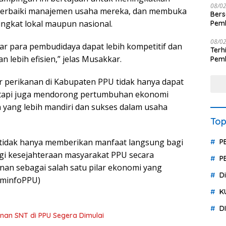
08/0
perbaiki manajemen usaha mereka, dan membuka
Ber
tingkat lokal maupun nasional.
Pemb
Polr
08/0
ar para pembudidaya dapat lebih kompetitif dan
Terhit
lebih efisien,” jelas Musakkar.
Pemb
Huk
or perikanan di Kabupaten PPU tidak hanya dapat
etapi juga mendorong pertumbuhan ekonomi
 yang lebih mandiri dan sukses dalam usaha
Top
 tidak hanya memberikan manfaat langsung bagi
P
agi kesejahteraan masyarakat PPU secara
P
nan sebagai salah satu pilar ekonomi yang
D
ominfoPPU)
K
D
an SNT di PPU Segera Dimulai