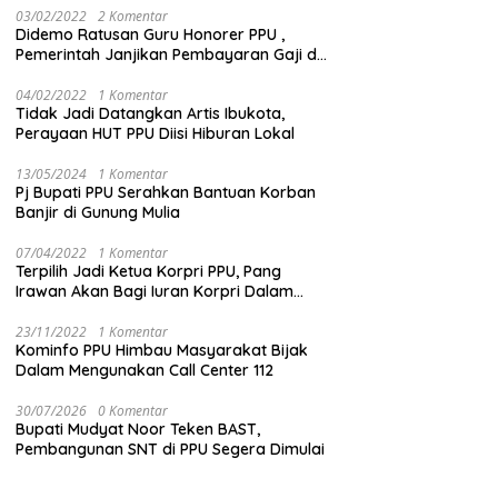
03/02/2022
2 Komentar
Didemo Ratusan Guru Honorer PPU ,
Pemerintah Janjikan Pembayaran Gaji di
Bulan Ini
04/02/2022
1 Komentar
Tidak Jadi Datangkan Artis Ibukota,
Perayaan HUT PPU Diisi Hiburan Lokal
13/05/2024
1 Komentar
Pj Bupati PPU Serahkan Bantuan Korban
Banjir di Gunung Mulia
07/04/2022
1 Komentar
Terpilih Jadi Ketua Korpri PPU, Pang
Irawan Akan Bagi Iuran Korpri Dalam
Bentuk THR
23/11/2022
1 Komentar
Kominfo PPU Himbau Masyarakat Bijak
Dalam Mengunakan Call Center 112
30/07/2026
0 Komentar
Bupati Mudyat Noor Teken BAST,
Pembangunan SNT di PPU Segera Dimulai