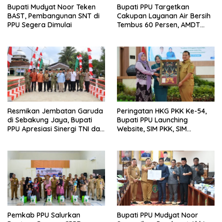
Bupati Mudyat Noor Teken
Bupati PPU Targetkan
BAST, Pembangunan SNT di
Cakupan Layanan Air Bersih
PPU Segera Dimulai
Tembus 60 Persen, AMDT
Luncurkan Program Gratis
Bagi Warga Miskin
Resmikan Jembatan Garuda
Peringatan HKG PKK Ke-54,
di Sebakung Jaya, Bupati
Bupati PPU Launching
PPU Apresiasi Sinergi TNI dan
Website, SIM PKK, SIM
Warga
Posyandu dan Batik PKK
Pemkab PPU Salurkan
Bupati PPU Mudyat Noor