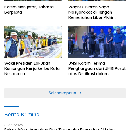
Kaltim Menyetor, Jakarta
Wapres Gibran Sapa
Berpesta
Masyarakat di Tengah
Kemeriahan Libur Akhir
Tahun di IKN
Wakil Presiden Lakukan
JMSI Kaltim Terima
Kunjungan Kerja ke Ibu Kota
Penghargaan dari JMSI Pusat
Nusantara
atas Dedikasi dalam
Menjaga Profesionalisme
Jurnalistik
Selengkapnya
Berita Kriminal
09/03/2025
Polsek Waru Amankan Dua Tersangka Pencurian Aki dan