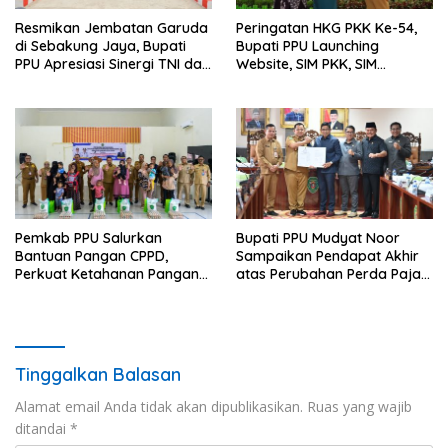
Resmikan Jembatan Garuda
Peringatan HKG PKK Ke-54,
di Sebakung Jaya, Bupati
Bupati PPU Launching
PPU Apresiasi Sinergi TNI dan
Website, SIM PKK, SIM
Warga
Posyandu dan Batik PKK
Pemkab PPU Salurkan
Bupati PPU Mudyat Noor
Bantuan Pangan CPPD,
Sampaikan Pendapat Akhir
Perkuat Ketahanan Pangan
atas Perubahan Perda Pajak
dan Percepat Penurunan
dan Retribusi Daerah
Stunting
Tinggalkan Balasan
Alamat email Anda tidak akan dipublikasikan.
Ruas yang wajib
ditandai
*