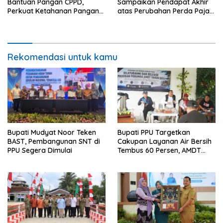
Bantuan Pangan CPPD,
Sampaikan Pendapat Akhir
Perkuat Ketahanan Pangan
atas Perubahan Perda Pajak
dan Percepat Penurunan
dan Retribusi Daerah
Stunting
Rekomendasi untuk kamu
Bupati Mudyat Noor Teken
Bupati PPU Targetkan
BAST, Pembangunan SNT di
Cakupan Layanan Air Bersih
PPU Segera Dimulai
Tembus 60 Persen, AMDT
Luncurkan Program Gratis
Bagi Warga Miskin