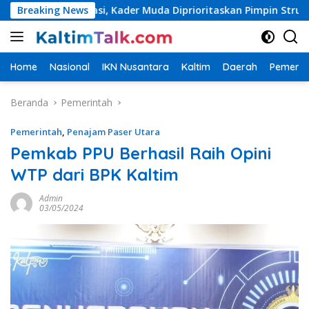
Langsung
generasi, Kader Muda Diprioritaskan Pimpin Struktur Partai
Breaking News
ke
konten
Home
Nasional
IKN Nusantara
Kaltim
Daerah
Pemerin
Beranda
Pemerintah
Pemerintah
,
Penajam Paser Utara
Pemkab PPU Berhasil Raih Opini
WTP dari BPK Kaltim
Admin
03/05/2024