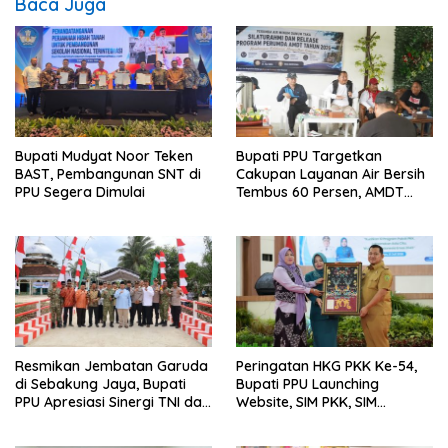
Baca Juga
Bupati Mudyat Noor Teken
Bupati PPU Targetkan
BAST, Pembangunan SNT di
Cakupan Layanan Air Bersih
PPU Segera Dimulai
Tembus 60 Persen, AMDT
Luncurkan Program Gratis
Bagi Warga Miskin
Resmikan Jembatan Garuda
Peringatan HKG PKK Ke-54,
di Sebakung Jaya, Bupati
Bupati PPU Launching
PPU Apresiasi Sinergi TNI dan
Website, SIM PKK, SIM
Warga
Posyandu dan Batik PKK