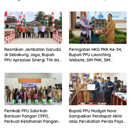
Luncurkan Program Gratis
Bagi Warga Miskin
Resmikan Jembatan Garuda
Peringatan HKG PKK Ke-54,
di Sebakung Jaya, Bupati
Bupati PPU Launching
PPU Apresiasi Sinergi TNI dan
Website, SIM PKK, SIM
Warga
Posyandu dan Batik PKK
Pemkab PPU Salurkan
Bupati PPU Mudyat Noor
Bantuan Pangan CPPD,
Sampaikan Pendapat Akhir
Perkuat Ketahanan Pangan
atas Perubahan Perda Pajak
dan Percepat Penurunan
dan Retribusi Daerah