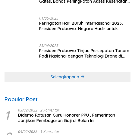
Gates, Bahas Peningkatan Akses Kesehatan
dan Penguatan Sektor Pertanian di Indonesia
01/05/2025
Peringatan Hari Buruh Internasional 2025,
Presiden Prabowo: Negara Hadir untuk
Buruh
23/04/2025
Presiden Prabowo Tinjau Percepatan Tanam
Padi Nasional dengan Teknologi Drone di
Ogan Ilir
Selengkapnya
Popular Post
1
03/02/2022
2 Komentar
Didemo Ratusan Guru Honorer PPU , Pemerintah
Janjikan Pembayaran Gaji di Bulan Ini
04/02/2022
1 Komentar