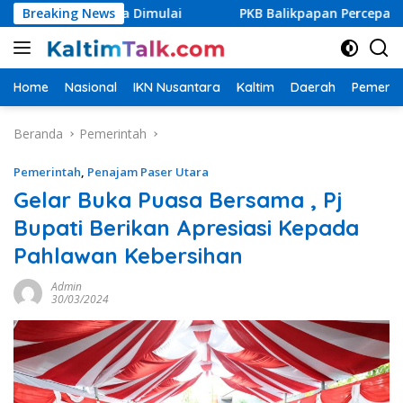
Langsung
 Segera Dimulai
Breaking News
PKB Balikpapan Percepat Regenerasi, K
ke
konten
Home
Nasional
IKN Nusantara
Kaltim
Daerah
Pemerin
Beranda
Pemerintah
Pemerintah
,
Penajam Paser Utara
Gelar Buka Puasa Bersama , Pj
Bupati Berikan Apresiasi Kepada
Pahlawan Kebersihan
Admin
30/03/2024