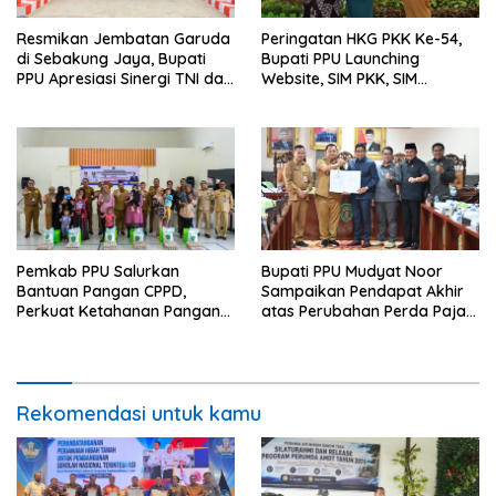
Resmikan Jembatan Garuda
Peringatan HKG PKK Ke-54,
di Sebakung Jaya, Bupati
Bupati PPU Launching
PPU Apresiasi Sinergi TNI dan
Website, SIM PKK, SIM
Warga
Posyandu dan Batik PKK
Pemkab PPU Salurkan
Bupati PPU Mudyat Noor
Bantuan Pangan CPPD,
Sampaikan Pendapat Akhir
Perkuat Ketahanan Pangan
atas Perubahan Perda Pajak
dan Percepat Penurunan
dan Retribusi Daerah
Stunting
Rekomendasi untuk kamu