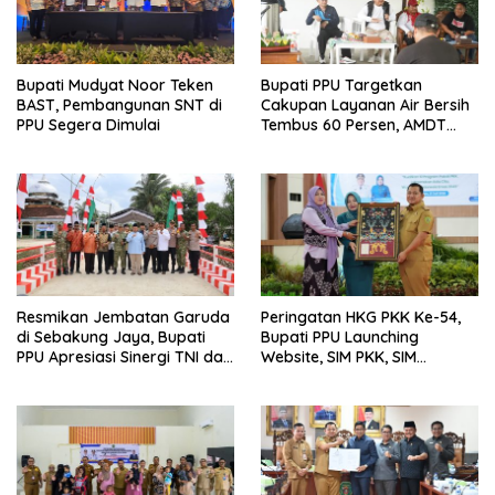
Bupati Mudyat Noor Teken
Bupati PPU Targetkan
BAST, Pembangunan SNT di
Cakupan Layanan Air Bersih
PPU Segera Dimulai
Tembus 60 Persen, AMDT
Luncurkan Program Gratis
Bagi Warga Miskin
Resmikan Jembatan Garuda
Peringatan HKG PKK Ke-54,
di Sebakung Jaya, Bupati
Bupati PPU Launching
PPU Apresiasi Sinergi TNI dan
Website, SIM PKK, SIM
Warga
Posyandu dan Batik PKK