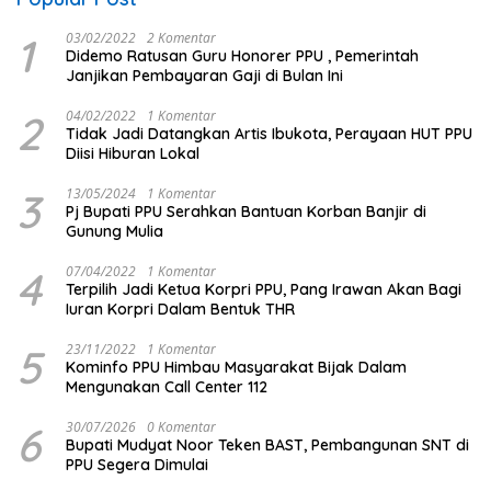
1
03/02/2022
2 Komentar
Didemo Ratusan Guru Honorer PPU , Pemerintah
Janjikan Pembayaran Gaji di Bulan Ini
2
04/02/2022
1 Komentar
Tidak Jadi Datangkan Artis Ibukota, Perayaan HUT PPU
Diisi Hiburan Lokal
3
13/05/2024
1 Komentar
Pj Bupati PPU Serahkan Bantuan Korban Banjir di
Gunung Mulia
4
07/04/2022
1 Komentar
Terpilih Jadi Ketua Korpri PPU, Pang Irawan Akan Bagi
Iuran Korpri Dalam Bentuk THR
5
23/11/2022
1 Komentar
Kominfo PPU Himbau Masyarakat Bijak Dalam
Mengunakan Call Center 112
6
30/07/2026
0 Komentar
Bupati Mudyat Noor Teken BAST, Pembangunan SNT di
PPU Segera Dimulai