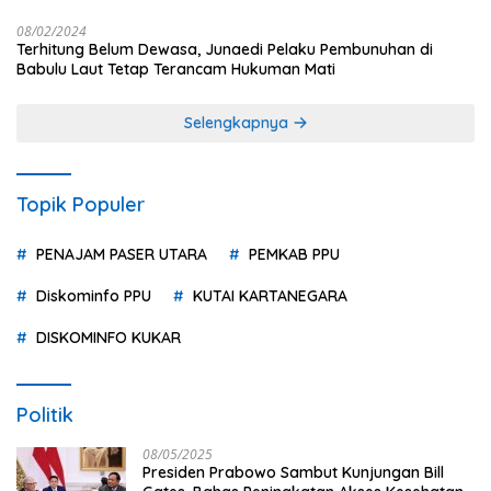
08/02/2024
Terhitung Belum Dewasa, Junaedi Pelaku Pembunuhan di
Babulu Laut Tetap Terancam Hukuman Mati
Selengkapnya
Topik Populer
PENAJAM PASER UTARA
PEMKAB PPU
Diskominfo PPU
KUTAI KARTANEGARA
DISKOMINFO KUKAR
Politik
08/05/2025
Presiden Prabowo Sambut Kunjungan Bill