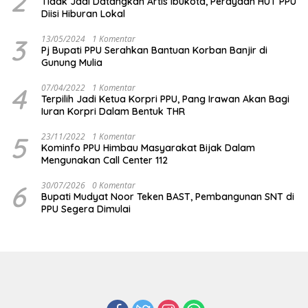
2
Tidak Jadi Datangkan Artis Ibukota, Perayaan HUT PPU
Diisi Hiburan Lokal
3
13/05/2024
1 Komentar
Pj Bupati PPU Serahkan Bantuan Korban Banjir di
Gunung Mulia
4
07/04/2022
1 Komentar
Terpilih Jadi Ketua Korpri PPU, Pang Irawan Akan Bagi
Iuran Korpri Dalam Bentuk THR
5
23/11/2022
1 Komentar
Kominfo PPU Himbau Masyarakat Bijak Dalam
Mengunakan Call Center 112
6
30/07/2026
0 Komentar
Bupati Mudyat Noor Teken BAST, Pembangunan SNT di
PPU Segera Dimulai