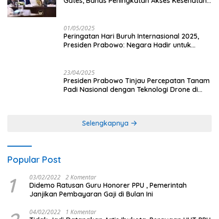
Gates, Bahas Peningkatan Akses Kesehatan
dan Penguatan Sektor Pertanian di Indonesia
01/05/2025
Peringatan Hari Buruh Internasional 2025,
Presiden Prabowo: Negara Hadir untuk
Buruh
23/04/2025
Presiden Prabowo Tinjau Percepatan Tanam
Padi Nasional dengan Teknologi Drone di
Ogan Ilir
Selengkapnya
Popular Post
1
03/02/2022
2 Komentar
Didemo Ratusan Guru Honorer PPU , Pemerintah
Janjikan Pembayaran Gaji di Bulan Ini
04/02/2022
1 Komentar