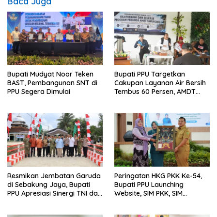
Baca Juga
Bupati Mudyat Noor Teken
Bupati PPU Targetkan
BAST, Pembangunan SNT di
Cakupan Layanan Air Bersih
PPU Segera Dimulai
Tembus 60 Persen, AMDT
Luncurkan Program Gratis
Bagi Warga Miskin
Resmikan Jembatan Garuda
Peringatan HKG PKK Ke-54,
di Sebakung Jaya, Bupati
Bupati PPU Launching
PPU Apresiasi Sinergi TNI dan
Website, SIM PKK, SIM
Warga
Posyandu dan Batik PKK