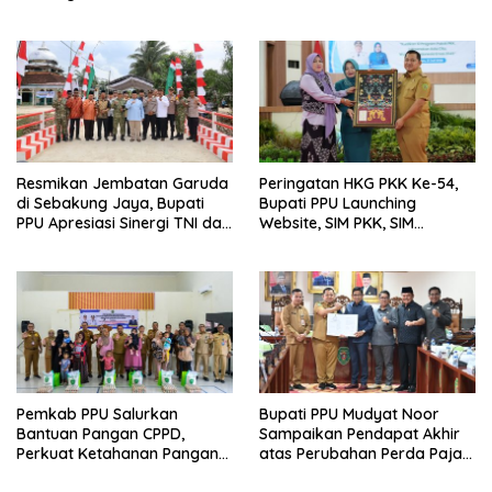
Luncurkan Program Gratis
Bagi Warga Miskin
Resmikan Jembatan Garuda
Peringatan HKG PKK Ke-54,
di Sebakung Jaya, Bupati
Bupati PPU Launching
PPU Apresiasi Sinergi TNI dan
Website, SIM PKK, SIM
Warga
Posyandu dan Batik PKK
Pemkab PPU Salurkan
Bupati PPU Mudyat Noor
Bantuan Pangan CPPD,
Sampaikan Pendapat Akhir
Perkuat Ketahanan Pangan
atas Perubahan Perda Pajak
dan Percepat Penurunan
dan Retribusi Daerah