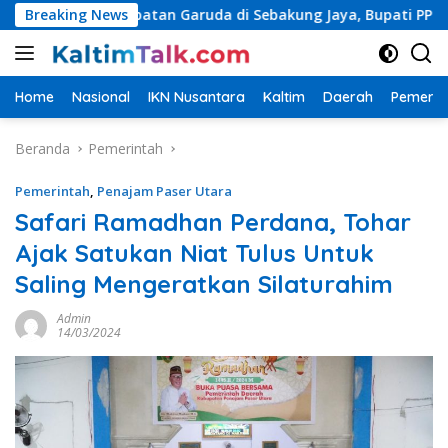
Langsung
an Jembatan Garuda di Sebakung Jaya, Bupati PPU Apresiasi Si
Breaking News
ke
konten
Home
Nasional
IKN Nusantara
Kaltim
Daerah
Pemerin
Beranda
Pemerintah
Pemerintah
,
Penajam Paser Utara
Safari Ramadhan Perdana, Tohar
Ajak Satukan Niat Tulus Untuk
Saling Mengeratkan Silaturahim
Admin
14/03/2024