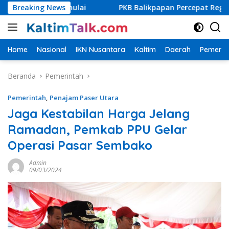
Langsung
ra Dimulai
Breaking News
PKB Balikpapan Percepat Regenerasi, Kader 
ke
konten
Home
Nasional
IKN Nusantara
Kaltim
Daerah
Pemerin
Beranda
Pemerintah
Pemerintah
,
Penajam Paser Utara
Jaga Kestabilan Harga Jelang
Ramadan, Pemkab PPU Gelar
Operasi Pasar Sembako
Admin
09/03/2024