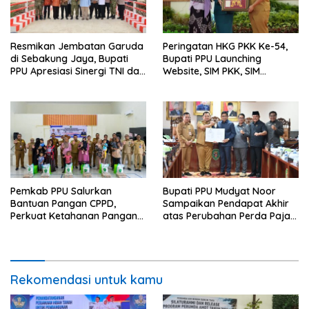
Resmikan Jembatan Garuda
Peringatan HKG PKK Ke-54,
di Sebakung Jaya, Bupati
Bupati PPU Launching
PPU Apresiasi Sinergi TNI dan
Website, SIM PKK, SIM
Warga
Posyandu dan Batik PKK
Pemkab PPU Salurkan
Bupati PPU Mudyat Noor
Bantuan Pangan CPPD,
Sampaikan Pendapat Akhir
Perkuat Ketahanan Pangan
atas Perubahan Perda Pajak
dan Percepat Penurunan
dan Retribusi Daerah
Stunting
Rekomendasi untuk kamu