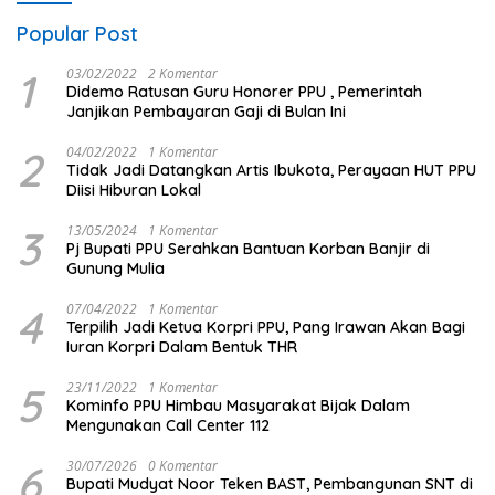
Popular Post
1
03/02/2022
2 Komentar
Didemo Ratusan Guru Honorer PPU , Pemerintah
Janjikan Pembayaran Gaji di Bulan Ini
2
04/02/2022
1 Komentar
Tidak Jadi Datangkan Artis Ibukota, Perayaan HUT PPU
Diisi Hiburan Lokal
3
13/05/2024
1 Komentar
Pj Bupati PPU Serahkan Bantuan Korban Banjir di
Gunung Mulia
4
07/04/2022
1 Komentar
Terpilih Jadi Ketua Korpri PPU, Pang Irawan Akan Bagi
Iuran Korpri Dalam Bentuk THR
5
23/11/2022
1 Komentar
Kominfo PPU Himbau Masyarakat Bijak Dalam
Mengunakan Call Center 112
6
30/07/2026
0 Komentar
Bupati Mudyat Noor Teken BAST, Pembangunan SNT di