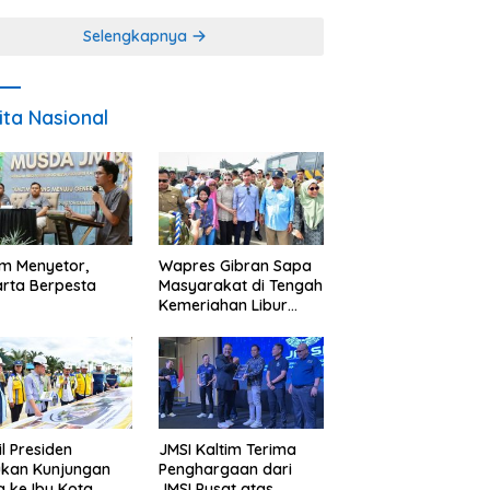
Miskin
Selengkapnya
ita Nasional
im Menyetor,
Wapres Gibran Sapa
rta Berpesta
Masyarakat di Tengah
Kemeriahan Libur
Akhir Tahun di IKN
l Presiden
JMSI Kaltim Terima
ukan Kunjungan
Penghargaan dari
a ke Ibu Kota
JMSI Pusat atas