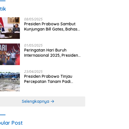
tik
08/05/2025
Presiden Prabowo Sambut
Kunjungan Bill Gates, Bahas
Peningkatan Akses Kesehatan
dan Penguatan Sektor
Pertanian di Indonesia
01/05/2025
Peringatan Hari Buruh
Internasional 2025, Presiden
Prabowo: Negara Hadir untuk
Buruh
23/04/2025
Presiden Prabowo Tinjau
Percepatan Tanam Padi
Nasional dengan Teknologi
Drone di Ogan Ilir
Selengkapnya
ular Post