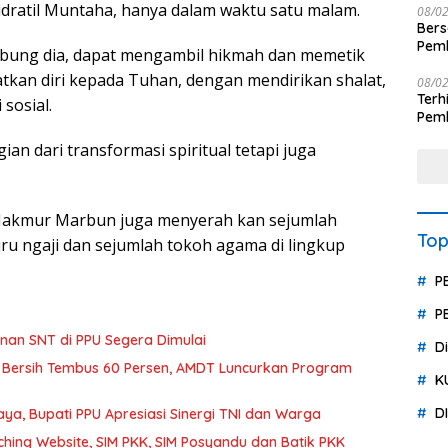
e Sidratil Muntaha, hanya dalam waktu satu malam.
08/0
Ber
Pemb
ambung dia, dapat mengambil hikmah dan memetik
Polr
tkan diri kepada Tuhan, dengan mendirikan shalat,
08/0
Terhit
sosial.
Pemb
Huk
ian dari transformasi spiritual tetapi juga
 Makmur Marbun juga menyerah kan sejumlah
Top
ru ngaji dan sejumlah tokoh agama di lingkup
P
P
an SNT di PPU Segera Dimulai
D
 Bersih Tembus 60 Persen, AMDT Luncurkan Program
K
D
a, Bupati PPU Apresiasi Sinergi TNI dan Warga
hing Website, SIM PKK, SIM Posyandu dan Batik PKK