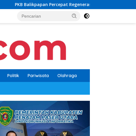
rcepat Regenerasi, Kader Muda Diprioritaskan Pimpin Struktur 
Politik
Pariwisata
Olahraga