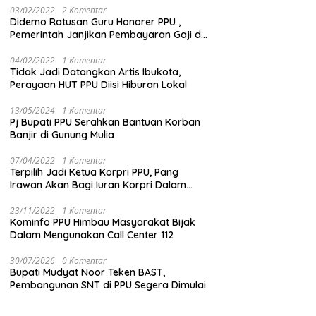
03/02/2022
2 Komentar
Didemo Ratusan Guru Honorer PPU ,
Pemerintah Janjikan Pembayaran Gaji di
Bulan Ini
04/02/2022
1 Komentar
Tidak Jadi Datangkan Artis Ibukota,
Perayaan HUT PPU Diisi Hiburan Lokal
13/05/2024
1 Komentar
Pj Bupati PPU Serahkan Bantuan Korban
Banjir di Gunung Mulia
07/04/2022
1 Komentar
Terpilih Jadi Ketua Korpri PPU, Pang
Irawan Akan Bagi Iuran Korpri Dalam
Bentuk THR
23/11/2022
1 Komentar
Kominfo PPU Himbau Masyarakat Bijak
Dalam Mengunakan Call Center 112
30/07/2026
0 Komentar
Bupati Mudyat Noor Teken BAST,
Pembangunan SNT di PPU Segera Dimulai