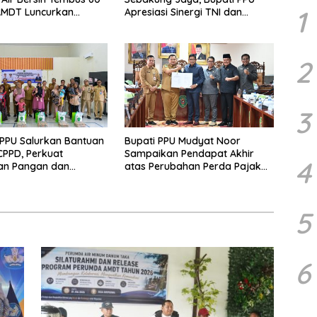
1
AMDT Luncurkan
Apresiasi Sinergi TNI dan
Gratis Bagi Warga
Warga
2
3
PPU Salurkan Bantuan
Bupati PPU Mudyat Noor
PPD, Perkuat
Sampaikan Pendapat Akhir
4
an Pangan dan
atas Perubahan Perda Pajak
 Penurunan Stunting
dan Retribusi Daerah
5
6