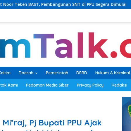
angunan SNT di PPU Segera Dimulai
PKB Balikpapan Pe
Kaltim
Daerah
Pemerintah
DPRD
Hukum & Kriminal
tak Kami
Pedoman Media Siber
Privacy Policy
Redaksi
 Mi’raj, Pj Bupati PPU Ajak