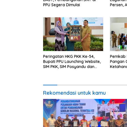
PPU Segera Dimulai
Persen, 
Program 
Miskin
Peringatan HKG PKK Ke-54,
Pemkab 
Bupati PPU Launching Website,
Pangan C
SIM PKK, SIM Posyandu dan
Ketahan
Batik PKK
Percepat
Rekomendasi untuk kamu