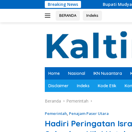
Langsung
Breaking News
Bupati Mudyat Noor Teken BAST, Pemb
ke
konten
BERANDA
Indeks
Home
Nasional
IKN Nusantara
Disclaimer
Indeks
Kode Etik
Kon
Beranda
Pemerintah
Pemerintah
,
Penajam Paser Utara
Hadiri Peringatan Isra