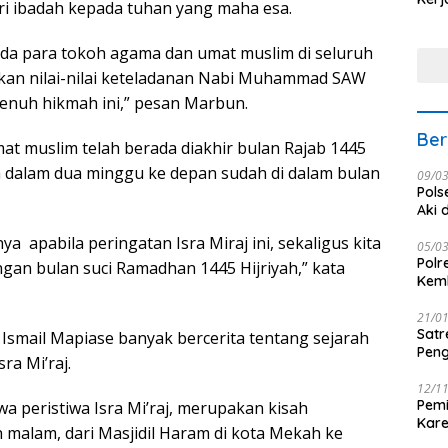
ri ibadah kepada tuhan yang maha esa.
Nus
pada para tokoh agama dan umat muslim di seluruh
an nilai-nilai keteladanan Nabi Muhammad SAW
enuh hikmah ini,” pesan Marbun.
Ber
at muslim telah berada diakhir bulan Rajab 1445
h dalam dua minggu ke depan sudah di dalam bulan
09/0
Pols
Aki 
a apabila peringatan Isra Miraj ini, sekaligus kita
05/0
Polr
n bulan suci Ramadhan 1445 Hijriyah,” kata
Kemb
21/0
Satr
 Ismail Mapiase banyak bercerita tentang sejarah
Peng
ra Mi’raj.
12/1
Pemi
a peristiwa Isra Mi’raj, merupakan kisah
Kar
malam, dari Masjidil Haram di kota Mekah ke
seba