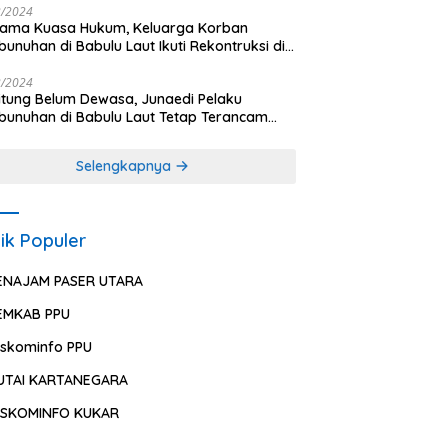
2/2024
sama Kuasa Hukum, Keluarga Korban
unuhan di Babulu Laut Ikuti Rekontruksi di
es PPU
2/2024
ung Belum Dewasa, Junaedi Pelaku
unuhan di Babulu Laut Tetap Terancam
uman Mati
Selengkapnya
ik Populer
ENAJAM PASER UTARA
EMKAB PPU
iskominfo PPU
UTAI KARTANEGARA
ISKOMINFO KUKAR