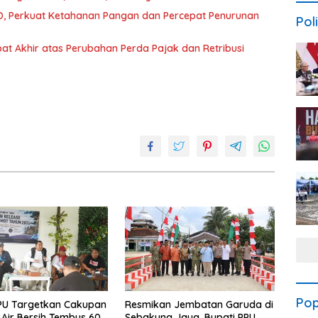
, Perkuat Ketahanan Pangan dan Percepat Penurunan
Poli
t Akhir atas Perubahan Perda Pajak dan Retribusi
Pop
PU Targetkan Cakupan
Resmikan Jembatan Garuda di
Air Bersih Tembus 60
Sebakung Jaya, Bupati PPU