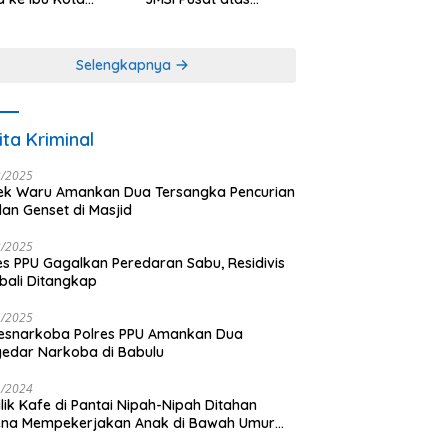
antara
Dedikasi dalam
Menjaga
Profesionalisme
Selengkapnya
Jurnalistik
ita Kriminal
3/2025
ek Waru Amankan Dua Tersangka Pencurian
dan Genset di Masjid
3/2025
es PPU Gagalkan Peredaran Sabu, Residivis
ali Ditangkap
1/2025
esnarkoba Polres PPU Amankan Dua
edar Narkoba di Babulu
1/2024
lik Kafe di Pantai Nipah-Nipah Ditahan
ena Mempekerjakan Anak di Bawah Umur
gai LC