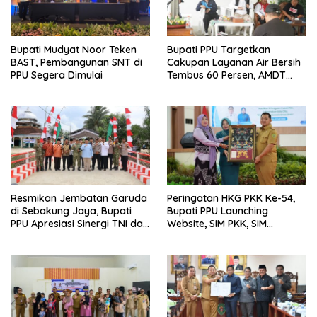
Bupati Mudyat Noor Teken
Bupati PPU Targetkan
BAST, Pembangunan SNT di
Cakupan Layanan Air Bersih
PPU Segera Dimulai
Tembus 60 Persen, AMDT
Luncurkan Program Gratis
Bagi Warga Miskin
Resmikan Jembatan Garuda
Peringatan HKG PKK Ke-54,
di Sebakung Jaya, Bupati
Bupati PPU Launching
PPU Apresiasi Sinergi TNI dan
Website, SIM PKK, SIM
Warga
Posyandu dan Batik PKK