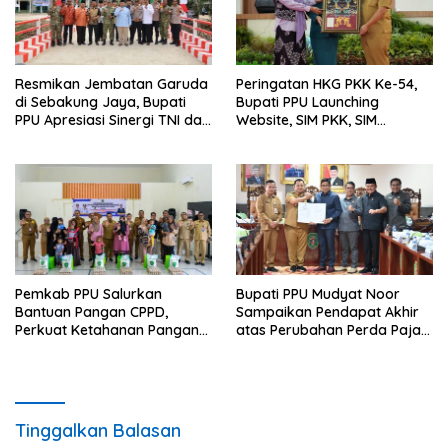
Resmikan Jembatan Garuda
Peringatan HKG PKK Ke-54,
di Sebakung Jaya, Bupati
Bupati PPU Launching
PPU Apresiasi Sinergi TNI dan
Website, SIM PKK, SIM
Warga
Posyandu dan Batik PKK
Pemkab PPU Salurkan
Bupati PPU Mudyat Noor
Bantuan Pangan CPPD,
Sampaikan Pendapat Akhir
Perkuat Ketahanan Pangan
atas Perubahan Perda Pajak
dan Percepat Penurunan
dan Retribusi Daerah
Stunting
Tinggalkan Balasan