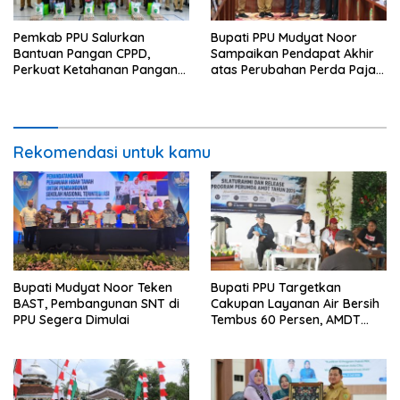
Pemkab PPU Salurkan
Bupati PPU Mudyat Noor
Bantuan Pangan CPPD,
Sampaikan Pendapat Akhir
Perkuat Ketahanan Pangan
atas Perubahan Perda Pajak
dan Percepat Penurunan
dan Retribusi Daerah
Stunting
Rekomendasi untuk kamu
Bupati Mudyat Noor Teken
Bupati PPU Targetkan
BAST, Pembangunan SNT di
Cakupan Layanan Air Bersih
PPU Segera Dimulai
Tembus 60 Persen, AMDT
Luncurkan Program Gratis
Bagi Warga Miskin