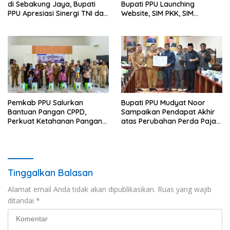
di Sebakung Jaya, Bupati
Bupati PPU Launching
PPU Apresiasi Sinergi TNI dan
Website, SIM PKK, SIM
Warga
Posyandu dan Batik PKK
Pemkab PPU Salurkan
Bupati PPU Mudyat Noor
Bantuan Pangan CPPD,
Sampaikan Pendapat Akhir
Perkuat Ketahanan Pangan
atas Perubahan Perda Pajak
dan Percepat Penurunan
dan Retribusi Daerah
Stunting
Tinggalkan Balasan
Alamat email Anda tidak akan dipublikasikan.
Ruas yang wajib
ditandai
*