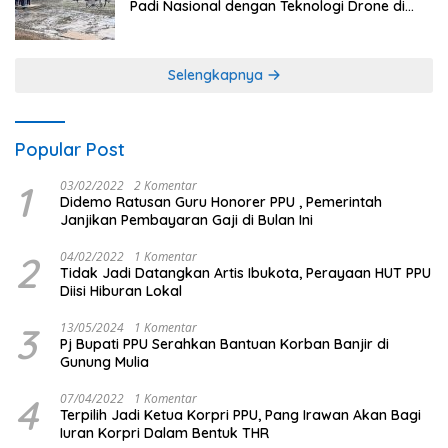
Padi Nasional dengan Teknologi Drone di
Ogan Ilir
Selengkapnya
Popular Post
1
03/02/2022
2 Komentar
Didemo Ratusan Guru Honorer PPU , Pemerintah
Janjikan Pembayaran Gaji di Bulan Ini
2
04/02/2022
1 Komentar
Tidak Jadi Datangkan Artis Ibukota, Perayaan HUT PPU
Diisi Hiburan Lokal
3
13/05/2024
1 Komentar
Pj Bupati PPU Serahkan Bantuan Korban Banjir di
Gunung Mulia
4
07/04/2022
1 Komentar
Terpilih Jadi Ketua Korpri PPU, Pang Irawan Akan Bagi
Iuran Korpri Dalam Bentuk THR