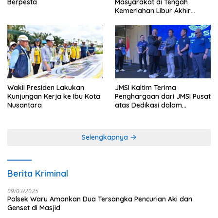
Berpesta
Masyarakat di Tengah
Kemeriahan Libur Akhir
Tahun di IKN
Wakil Presiden Lakukan
JMSI Kaltim Terima
Kunjungan Kerja ke Ibu Kota
Penghargaan dari JMSI Pusat
Nusantara
atas Dedikasi dalam
Menjaga Profesionalisme
Jurnalistik
Selengkapnya
Berita Kriminal
09/03/2025
Polsek Waru Amankan Dua Tersangka Pencurian Aki dan
Genset di Masjid