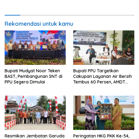
dan Percepat Penurunan
dan Retribusi Daerah
Stunting
Rekomendasi untuk kamu
Bupati Mudyat Noor Teken
Bupati PPU Targetkan
BAST, Pembangunan SNT di
Cakupan Layanan Air Bersih
PPU Segera Dimulai
Tembus 60 Persen, AMDT
Luncurkan Program Gratis
Bagi Warga Miskin
Resmikan Jembatan Garuda
Peringatan HKG PKK Ke-54,