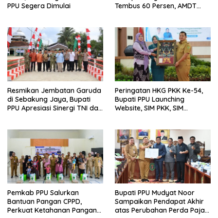
PPU Segera Dimulai
Tembus 60 Persen, AMDT
Luncurkan Program Gratis
Bagi Warga Miskin
Resmikan Jembatan Garuda
Peringatan HKG PKK Ke-54,
di Sebakung Jaya, Bupati
Bupati PPU Launching
PPU Apresiasi Sinergi TNI dan
Website, SIM PKK, SIM
Warga
Posyandu dan Batik PKK
Pemkab PPU Salurkan
Bupati PPU Mudyat Noor
Bantuan Pangan CPPD,
Sampaikan Pendapat Akhir
Perkuat Ketahanan Pangan
atas Perubahan Perda Pajak