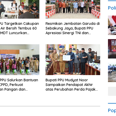
Poli
PU Targetkan Cakupan
Resmikan Jembatan Garuda di
Air Bersih Tembus 60
Sebakung Jaya, Bupati PPU
AMDT Luncurkan
Apresiasi Sinergi TNI dan
Gratis Bagi Warga
Warga
PPU Salurkan Bantuan
Bupati PPU Mudyat Noor
PPD, Perkuat
Sampaikan Pendapat Akhir
an Pangan dan
atas Perubahan Perda Pajak
 Penurunan Stunting
dan Retribusi Daerah
Pop