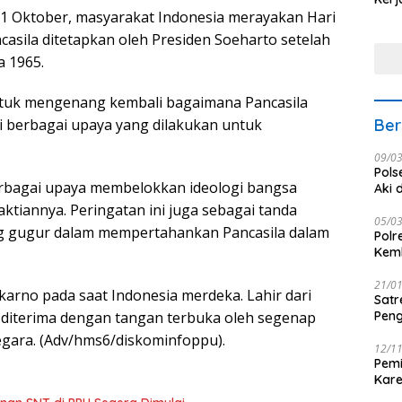
Nus
 1 Oktober, masyarakat Indonesia merayakan Hari
ncasila ditetapkan oleh Presiden Soeharto setelah
a 1965.
untuk mengenang kembali bagaimana Pancasila
Ber
ri berbagai upaya yang dilakukan untuk
09/0
Pols
erbagai upaya membelokkan ideologi bangsa
Aki 
ktiannya. Peringatan ini juga sebagai tanda
05/0
g gugur dalam mempertahankan Pancasila dalam
Polr
Kemb
21/0
karno pada saat Indonesia merdeka. Lahir dari
Satr
Peng
la diterima dengan tangan terbuka oleh segenap
egara. (Adv/hms6/diskominfoppu).
12/1
Pemi
Kar
seba