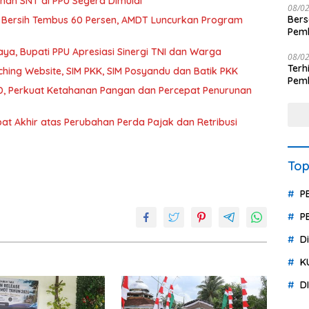
an SNT di PPU Segera Dimulai
08/0
Ber
 Bersih Tembus 60 Persen, AMDT Luncurkan Program
Pemb
Polr
a, Bupati PPU Apresiasi Sinergi TNI dan Warga
08/0
Terhit
hing Website, SIM PKK, SIM Posyandu dan Batik PKK
Pemb
, Perkuat Ketahanan Pangan dan Percepat Penurunan
Huk
t Akhir atas Perubahan Perda Pajak dan Retribusi
Top
P
P
D
K
D