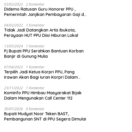
03/02/2022
2 Komentar
Didemo Ratusan Guru Honorer PPU ,
Pemerintah Janjikan Pembayaran Gaji di
Bulan Ini
04/02/2022
1 Komentar
Tidak Jadi Datangkan Artis Ibukota,
Perayaan HUT PPU Diisi Hiburan Lokal
13/05/2024
1 Komentar
Pj Bupati PPU Serahkan Bantuan Korban
Banjir di Gunung Mulia
07/04/2022
1 Komentar
Terpilih Jadi Ketua Korpri PPU, Pang
Irawan Akan Bagi Iuran Korpri Dalam
Bentuk THR
23/11/2022
1 Komentar
Kominfo PPU Himbau Masyarakat Bijak
Dalam Mengunakan Call Center 112
30/07/2026
0 Komentar
Bupati Mudyat Noor Teken BAST,
Pembangunan SNT di PPU Segera Dimulai