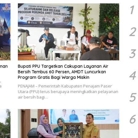
1
2
3
unan
Bupati PPU Targetkan Cakupan Layanan Air
4
Bersih Tembus 60 Persen, AMDT Luncurkan
Program Gratis Bagi Warga Miskin
,
a
PENAJAM – Pemerintah Kabupaten Penajam Paser
Utara (PPU) terus berupaya meningkatkan pelayanan
5
air bersih bagi…
6