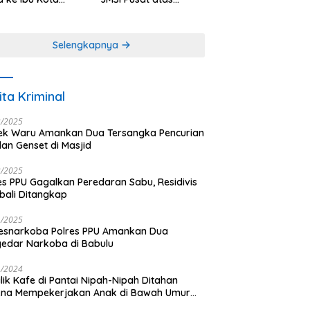
antara
Dedikasi dalam
Menjaga
Profesionalisme
Selengkapnya
Jurnalistik
ita Kriminal
3/2025
ek Waru Amankan Dua Tersangka Pencurian
dan Genset di Masjid
3/2025
es PPU Gagalkan Peredaran Sabu, Residivis
ali Ditangkap
1/2025
esnarkoba Polres PPU Amankan Dua
edar Narkoba di Babulu
1/2024
lik Kafe di Pantai Nipah-Nipah Ditahan
ena Mempekerjakan Anak di Bawah Umur
gai LC