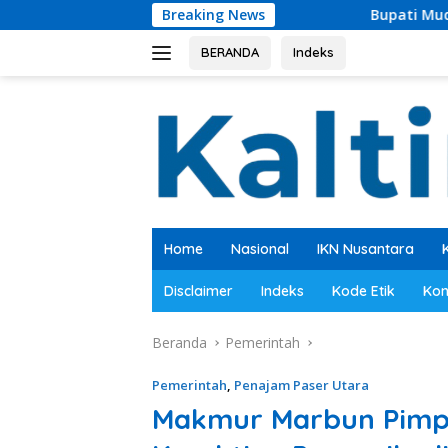
Langsung
Breaking News
Bupati Mudyat Noor Teken BAST, P
ke
konten
BERANDA
Indeks
Home
Nasional
IKN Nusantara
Disclaimer
Indeks
Kode Etik
Kon
Beranda
Pemerintah
Pemerintah
,
Penajam Paser Utara
Makmur Marbun Pimpi