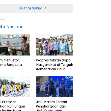
Miskin
Selengkapnya
ita Nasional
im Menyetor,
Wapres Gibran Sapa
rta Berpesta
Masyarakat di Tengah
Kemeriahan Libur
Akhir Tahun di IKN
l Presiden
JMSI Kaltim Terima
ukan Kunjungan
Penghargaan dari
a ke Ibu Kota
JMSI Pusat atas