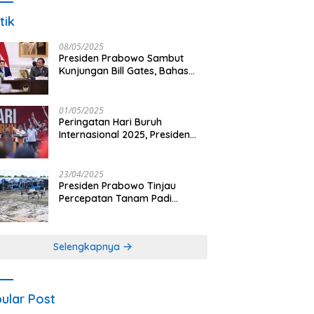
tik
08/05/2025
Presiden Prabowo Sambut
Kunjungan Bill Gates, Bahas
Peningkatan Akses Kesehatan
dan Penguatan Sektor
Pertanian di Indonesia
01/05/2025
Peringatan Hari Buruh
Internasional 2025, Presiden
Prabowo: Negara Hadir untuk
Buruh
23/04/2025
Presiden Prabowo Tinjau
Percepatan Tanam Padi
Nasional dengan Teknologi
Drone di Ogan Ilir
Selengkapnya
ular Post