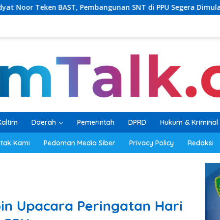
embangunan SNT di PPU Segera Dimulai
PKB Balikpapan
Kaltim
Daerah
Pemerintah
DPRD
Hukum & Kriminal
tak Kami
Pedoman Media Siber
Privacy Policy
Redaksi
n Upacara Peringatan Hari