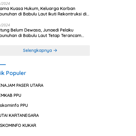
2/2024
sama Kuasa Hukum, Keluarga Korban
unuhan di Babulu Laut Ikuti Rekontruksi di
es PPU
2/2024
ung Belum Dewasa, Junaedi Pelaku
unuhan di Babulu Laut Tetap Terancam
uman Mati
Selengkapnya
ik Populer
ENAJAM PASER UTARA
EMKAB PPU
iskominfo PPU
UTAI KARTANEGARA
ISKOMINFO KUKAR