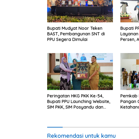
Bupati Mudyat Noor Teken
Bupati P
BAST, Pembangunan SNT di
Layanan 
PPU Segera Dimulai
Persen, 
Program 
Miskin
Peringatan HKG PKK Ke-54,
Pemkab 
Bupati PPU Launching Website,
Pangan C
SIM PKK, SIM Posyandu dan
Ketahan
Batik PKK
Percepat
Rekomendasi untuk kamu