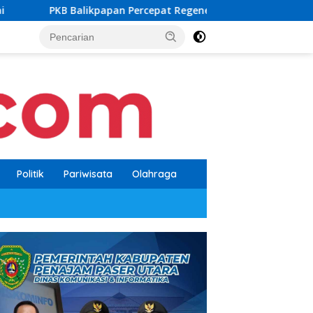
 Percepat Regenerasi, Kader Muda Diprioritaskan Pimpin Strukt
Politik
Pariwisata
Olahraga