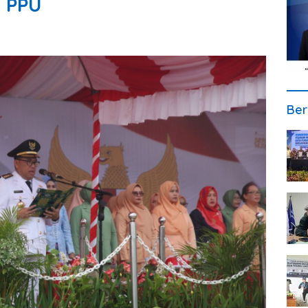
i PPU
Ber