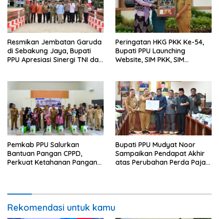
Resmikan Jembatan Garuda
Peringatan HKG PKK Ke-54,
di Sebakung Jaya, Bupati
Bupati PPU Launching
PPU Apresiasi Sinergi TNI dan
Website, SIM PKK, SIM
Warga
Posyandu dan Batik PKK
Pemkab PPU Salurkan
Bupati PPU Mudyat Noor
Bantuan Pangan CPPD,
Sampaikan Pendapat Akhir
Perkuat Ketahanan Pangan
atas Perubahan Perda Pajak
dan Percepat Penurunan
dan Retribusi Daerah
Stunting
Rekomendasi untuk kamu