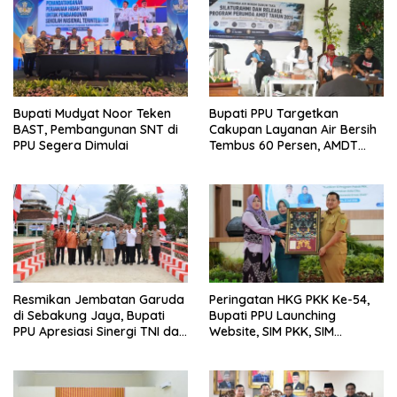
Bupati Mudyat Noor Teken
Bupati PPU Targetkan
BAST, Pembangunan SNT di
Cakupan Layanan Air Bersih
PPU Segera Dimulai
Tembus 60 Persen, AMDT
Luncurkan Program Gratis
Bagi Warga Miskin
Resmikan Jembatan Garuda
Peringatan HKG PKK Ke-54,
di Sebakung Jaya, Bupati
Bupati PPU Launching
PPU Apresiasi Sinergi TNI dan
Website, SIM PKK, SIM
Warga
Posyandu dan Batik PKK