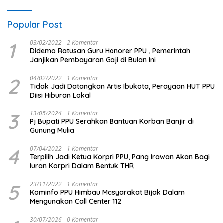
Popular Post
1
03/02/2022
2 Komentar
Didemo Ratusan Guru Honorer PPU , Pemerintah
Janjikan Pembayaran Gaji di Bulan Ini
2
04/02/2022
1 Komentar
Tidak Jadi Datangkan Artis Ibukota, Perayaan HUT PPU
Diisi Hiburan Lokal
3
13/05/2024
1 Komentar
Pj Bupati PPU Serahkan Bantuan Korban Banjir di
Gunung Mulia
4
07/04/2022
1 Komentar
Terpilih Jadi Ketua Korpri PPU, Pang Irawan Akan Bagi
Iuran Korpri Dalam Bentuk THR
5
23/11/2022
1 Komentar
Kominfo PPU Himbau Masyarakat Bijak Dalam
Mengunakan Call Center 112
30/07/2026
0 Komentar