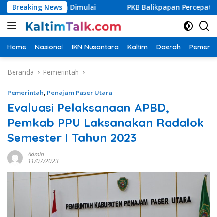
Langsung
Segera Dimulai
Breaking News
PKB Balikpapan Percepat Regenerasi, K
ke
konten
Home
Nasional
IKN Nusantara
Kaltim
Daerah
Pemerin
Beranda
Pemerintah
Pemerintah
,
Penajam Paser Utara
Evaluasi Pelaksanaan APBD,
Pemkab PPU Laksanakan Radalok
Semester I Tahun 2023
Admin
11/07/2023