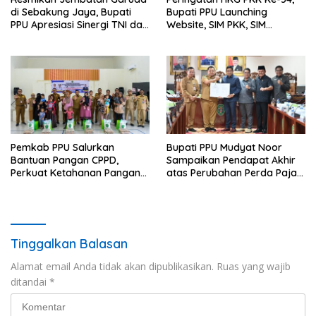
di Sebakung Jaya, Bupati
Bupati PPU Launching
PPU Apresiasi Sinergi TNI dan
Website, SIM PKK, SIM
Warga
Posyandu dan Batik PKK
Pemkab PPU Salurkan
Bupati PPU Mudyat Noor
Bantuan Pangan CPPD,
Sampaikan Pendapat Akhir
Perkuat Ketahanan Pangan
atas Perubahan Perda Pajak
dan Percepat Penurunan
dan Retribusi Daerah
Stunting
Tinggalkan Balasan
Alamat email Anda tidak akan dipublikasikan.
Ruas yang wajib
ditandai
*