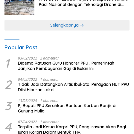
Padi Nasional dengan Teknologi Drone di
Ogan Ilir
Selengkapnya
Popular Post
1
03/02/2022
2 Komentar
Didemo Ratusan Guru Honorer PPU , Pemerintah
Janjikan Pembayaran Gaji di Bulan Ini
2
04/02/2022
1 Komentar
Tidak Jadi Datangkan Artis Ibukota, Perayaan HUT PPU
Diisi Hiburan Lokal
3
13/05/2024
1 Komentar
Pj Bupati PPU Serahkan Bantuan Korban Banjir di
Gunung Mulia
4
07/04/2022
1 Komentar
Terpilih Jadi Ketua Korpri PPU, Pang Irawan Akan Bagi
Iuran Korpri Dalam Bentuk THR