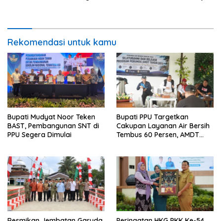
dan Percepat Penurunan
dan Retribusi Daerah
Stunting
Rekomendasi untuk kamu
Bupati Mudyat Noor Teken
Bupati PPU Targetkan
BAST, Pembangunan SNT di
Cakupan Layanan Air Bersih
PPU Segera Dimulai
Tembus 60 Persen, AMDT
Luncurkan Program Gratis
Bagi Warga Miskin
Resmikan Jembatan Garuda
Peringatan HKG PKK Ke-54,