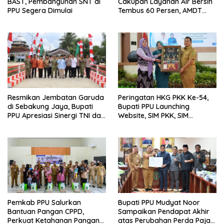
BAST, Pembangunan SNT di
Cakupan Layanan Air Bersih
PPU Segera Dimulai
Tembus 60 Persen, AMDT
Luncurkan Program Gratis
Bagi Warga Miskin
Resmikan Jembatan Garuda
Peringatan HKG PKK Ke-54,
di Sebakung Jaya, Bupati
Bupati PPU Launching
PPU Apresiasi Sinergi TNI dan
Website, SIM PKK, SIM
Warga
Posyandu dan Batik PKK
Pemkab PPU Salurkan
Bupati PPU Mudyat Noor
Bantuan Pangan CPPD,
Sampaikan Pendapat Akhir
Perkuat Ketahanan Pangan
atas Perubahan Perda Pajak