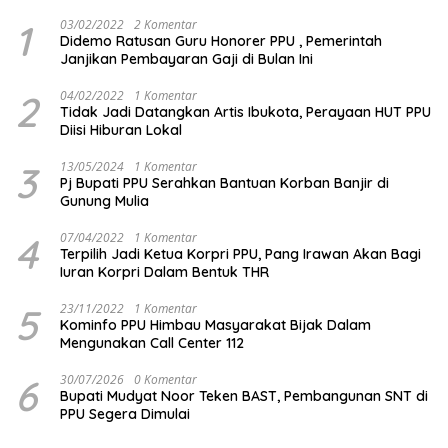
1
03/02/2022
2 Komentar
Didemo Ratusan Guru Honorer PPU , Pemerintah
Janjikan Pembayaran Gaji di Bulan Ini
2
04/02/2022
1 Komentar
Tidak Jadi Datangkan Artis Ibukota, Perayaan HUT PPU
Diisi Hiburan Lokal
3
13/05/2024
1 Komentar
Pj Bupati PPU Serahkan Bantuan Korban Banjir di
Gunung Mulia
4
07/04/2022
1 Komentar
Terpilih Jadi Ketua Korpri PPU, Pang Irawan Akan Bagi
Iuran Korpri Dalam Bentuk THR
5
23/11/2022
1 Komentar
Kominfo PPU Himbau Masyarakat Bijak Dalam
Mengunakan Call Center 112
6
30/07/2026
0 Komentar
Bupati Mudyat Noor Teken BAST, Pembangunan SNT di
PPU Segera Dimulai