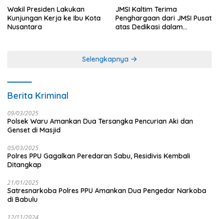
Wakil Presiden Lakukan
JMSI Kaltim Terima
Kunjungan Kerja ke Ibu Kota
Penghargaan dari JMSI Pusat
Nusantara
atas Dedikasi dalam
Menjaga Profesionalisme
Jurnalistik
Selengkapnya
Berita Kriminal
09/03/2025
Polsek Waru Amankan Dua Tersangka Pencurian Aki dan
Genset di Masjid
05/03/2025
Polres PPU Gagalkan Peredaran Sabu, Residivis Kembali
Ditangkap
21/01/2025
Satresnarkoba Polres PPU Amankan Dua Pengedar Narkoba
di Babulu
12/11/2024