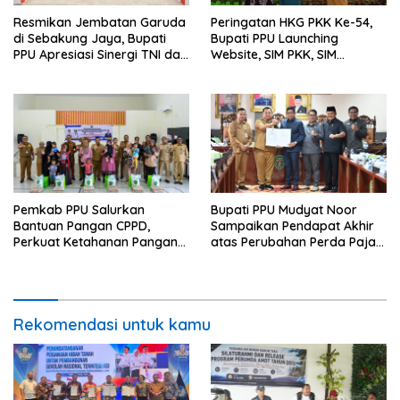
Resmikan Jembatan Garuda
Peringatan HKG PKK Ke-54,
di Sebakung Jaya, Bupati
Bupati PPU Launching
PPU Apresiasi Sinergi TNI dan
Website, SIM PKK, SIM
Warga
Posyandu dan Batik PKK
Pemkab PPU Salurkan
Bupati PPU Mudyat Noor
Bantuan Pangan CPPD,
Sampaikan Pendapat Akhir
Perkuat Ketahanan Pangan
atas Perubahan Perda Pajak
dan Percepat Penurunan
dan Retribusi Daerah
Stunting
Rekomendasi untuk kamu