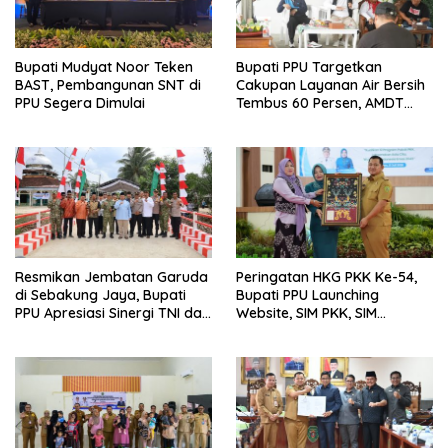
Bupati Mudyat Noor Teken
Bupati PPU Targetkan
BAST, Pembangunan SNT di
Cakupan Layanan Air Bersih
PPU Segera Dimulai
Tembus 60 Persen, AMDT
Luncurkan Program Gratis
Bagi Warga Miskin
Resmikan Jembatan Garuda
Peringatan HKG PKK Ke-54,
di Sebakung Jaya, Bupati
Bupati PPU Launching
PPU Apresiasi Sinergi TNI dan
Website, SIM PKK, SIM
Warga
Posyandu dan Batik PKK