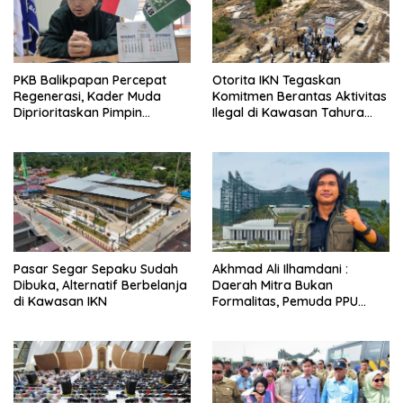
PKB Balikpapan Percepat
Otorita IKN Tegaskan
Regenerasi, Kader Muda
Komitmen Berantas Aktivitas
Diprioritaskan Pimpin
Ilegal di Kawasan Tahura
Struktur Partai
Bukit Soeharto
Pasar Segar Sepaku Sudah
Akhmad Ali Ilhamdani :
Dibuka, Alternatif Berbelanja
Daerah Mitra Bukan
di Kawasan IKN
Formalitas, Pemuda PPU
Didorong Masuk Arus Utama
IKN