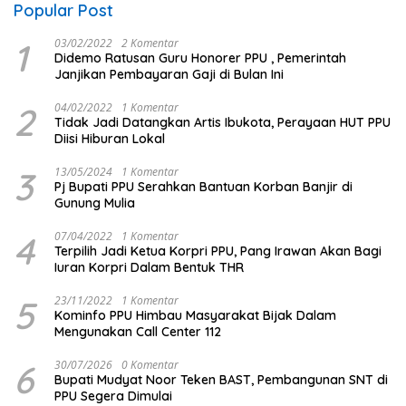
Popular Post
1
03/02/2022
2 Komentar
Didemo Ratusan Guru Honorer PPU , Pemerintah
Janjikan Pembayaran Gaji di Bulan Ini
2
04/02/2022
1 Komentar
Tidak Jadi Datangkan Artis Ibukota, Perayaan HUT PPU
Diisi Hiburan Lokal
3
13/05/2024
1 Komentar
Pj Bupati PPU Serahkan Bantuan Korban Banjir di
Gunung Mulia
4
07/04/2022
1 Komentar
Terpilih Jadi Ketua Korpri PPU, Pang Irawan Akan Bagi
Iuran Korpri Dalam Bentuk THR
5
23/11/2022
1 Komentar
Kominfo PPU Himbau Masyarakat Bijak Dalam
Mengunakan Call Center 112
6
30/07/2026
0 Komentar
Bupati Mudyat Noor Teken BAST, Pembangunan SNT di
PPU Segera Dimulai