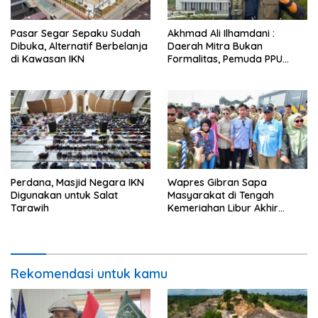
Pasar Segar Sepaku Sudah
Akhmad Ali Ilhamdani :
Dibuka, Alternatif Berbelanja
Daerah Mitra Bukan
di Kawasan IKN
Formalitas, Pemuda PPU
Didorong Masuk Arus Utama
IKN
Perdana, Masjid Negara IKN
Wapres Gibran Sapa
Digunakan untuk Salat
Masyarakat di Tengah
Tarawih
Kemeriahan Libur Akhir
Tahun di IKN
Rekomendasi untuk kamu