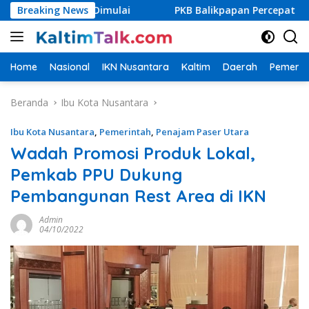
Langsung
 Segera Dimulai
Breaking News
PKB Balikpapan Percepat Regenerasi, 
ke
konten
Home
Nasional
IKN Nusantara
Kaltim
Daerah
Pemerin
Beranda
Ibu Kota Nusantara
Ibu Kota Nusantara
,
Pemerintah
,
Penajam Paser Utara
Wadah Promosi Produk Lokal,
Pemkab PPU Dukung
Pembangunan Rest Area di IKN
Admin
04/10/2022