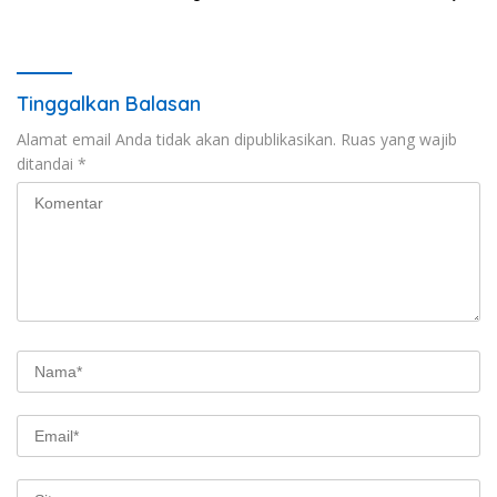
dan Percepat Penurunan
dan Retribusi Daerah
Stunting
Tinggalkan Balasan
Alamat email Anda tidak akan dipublikasikan.
Ruas yang wajib
ditandai
*