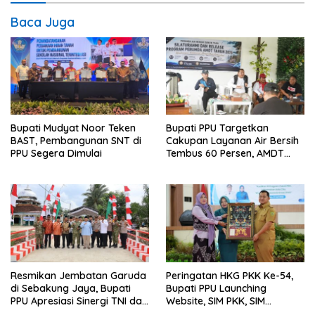
Baca Juga
Bupati Mudyat Noor Teken
Bupati PPU Targetkan
BAST, Pembangunan SNT di
Cakupan Layanan Air Bersih
PPU Segera Dimulai
Tembus 60 Persen, AMDT
Luncurkan Program Gratis
Bagi Warga Miskin
Resmikan Jembatan Garuda
Peringatan HKG PKK Ke-54,
di Sebakung Jaya, Bupati
Bupati PPU Launching
PPU Apresiasi Sinergi TNI dan
Website, SIM PKK, SIM
Warga
Posyandu dan Batik PKK