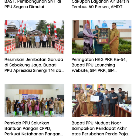
BAST, Pembangunan SNT di
Cakupan Layanan Air Bersih
PPU Segera Dimulai
Tembus 60 Persen, AMDT
Luncurkan Program Gratis
Bagi Warga Miskin
Resmikan Jembatan Garuda
Peringatan HKG PKK Ke-54,
di Sebakung Jaya, Bupati
Bupati PPU Launching
PPU Apresiasi Sinergi TNI dan
Website, SIM PKK, SIM
Warga
Posyandu dan Batik PKK
Pemkab PPU Salurkan
Bupati PPU Mudyat Noor
Bantuan Pangan CPPD,
Sampaikan Pendapat Akhir
Perkuat Ketahanan Pangan
atas Perubahan Perda Pajak