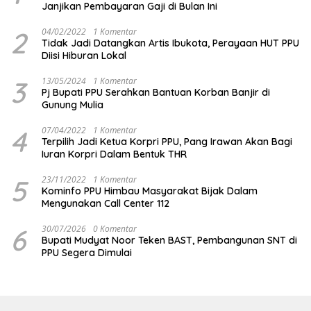
Janjikan Pembayaran Gaji di Bulan Ini
2
04/02/2022
1 Komentar
Tidak Jadi Datangkan Artis Ibukota, Perayaan HUT PPU
Diisi Hiburan Lokal
3
13/05/2024
1 Komentar
Pj Bupati PPU Serahkan Bantuan Korban Banjir di
Gunung Mulia
4
07/04/2022
1 Komentar
Terpilih Jadi Ketua Korpri PPU, Pang Irawan Akan Bagi
Iuran Korpri Dalam Bentuk THR
5
23/11/2022
1 Komentar
Kominfo PPU Himbau Masyarakat Bijak Dalam
Mengunakan Call Center 112
6
30/07/2026
0 Komentar
Bupati Mudyat Noor Teken BAST, Pembangunan SNT di
PPU Segera Dimulai