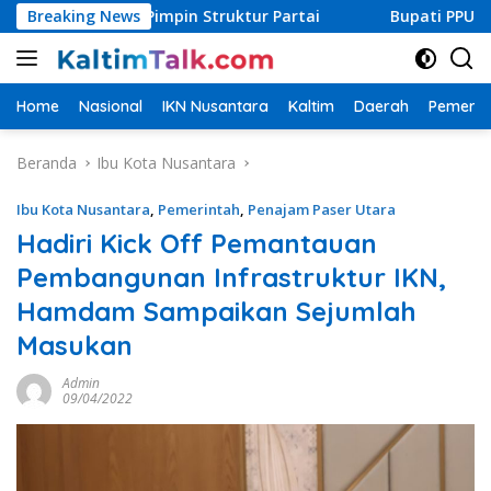
Langsung
skan Pimpin Struktur Partai
Breaking News
Bupati PPU Targetkan Cak
ke
konten
Home
Nasional
IKN Nusantara
Kaltim
Daerah
Pemerin
Beranda
Ibu Kota Nusantara
Ibu Kota Nusantara
,
Pemerintah
,
Penajam Paser Utara
Hadiri Kick Off Pemantauan
Pembangunan Infrastruktur IKN,
Hamdam Sampaikan Sejumlah
Masukan
Admin
09/04/2022