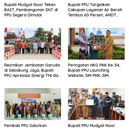
Bupati Mudyat Noor Teken
Bupati PPU Targetkan
BAST, Pembangunan SNT di
Cakupan Layanan Air Bersih
PPU Segera Dimulai
Tembus 60 Persen, AMDT
Luncurkan Program Gratis
Bagi Warga Miskin
Resmikan Jembatan Garuda
Peringatan HKG PKK Ke-54,
di Sebakung Jaya, Bupati
Bupati PPU Launching
PPU Apresiasi Sinergi TNI dan
Website, SIM PKK, SIM
Warga
Posyandu dan Batik PKK
Pemkab PPU Salurkan
Bupati PPU Mudyat Noor