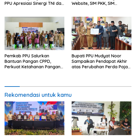
PPU Apresiasi Sinergi TNI dan
Website, SIM PKK, SIM
Warga
Posyandu dan Batik PKK
Pemkab PPU Salurkan
Bupati PPU Mudyat Noor
Bantuan Pangan CPPD,
Sampaikan Pendapat Akhir
Perkuat Ketahanan Pangan
atas Perubahan Perda Pajak
dan Percepat Penurunan
dan Retribusi Daerah
Stunting
Rekomendasi untuk kamu