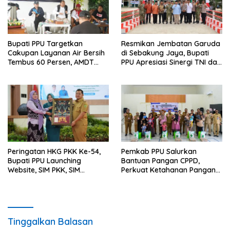
Bupati PPU Targetkan
Resmikan Jembatan Garuda
Cakupan Layanan Air Bersih
di Sebakung Jaya, Bupati
Tembus 60 Persen, AMDT
PPU Apresiasi Sinergi TNI dan
Luncurkan Program Gratis
Warga
Bagi Warga Miskin
Peringatan HKG PKK Ke-54,
Pemkab PPU Salurkan
Bupati PPU Launching
Bantuan Pangan CPPD,
Website, SIM PKK, SIM
Perkuat Ketahanan Pangan
Posyandu dan Batik PKK
dan Percepat Penurunan
Stunting
Tinggalkan Balasan