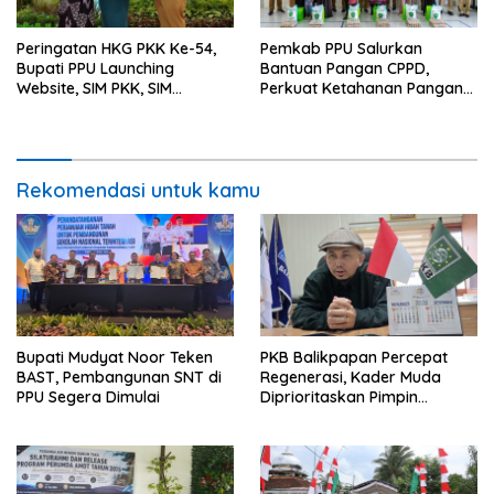
Peringatan HKG PKK Ke-54,
Pemkab PPU Salurkan
Bupati PPU Launching
Bantuan Pangan CPPD,
Website, SIM PKK, SIM
Perkuat Ketahanan Pangan
Posyandu dan Batik PKK
dan Percepat Penurunan
Stunting
Rekomendasi untuk kamu
Bupati Mudyat Noor Teken
PKB Balikpapan Percepat
BAST, Pembangunan SNT di
Regenerasi, Kader Muda
PPU Segera Dimulai
Diprioritaskan Pimpin
Struktur Partai