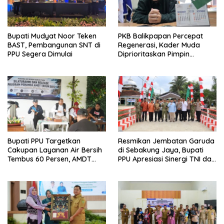
Bupati Mudyat Noor Teken
PKB Balikpapan Percepat
BAST, Pembangunan SNT di
Regenerasi, Kader Muda
PPU Segera Dimulai
Diprioritaskan Pimpin
Struktur Partai
Bupati PPU Targetkan
Resmikan Jembatan Garuda
Cakupan Layanan Air Bersih
di Sebakung Jaya, Bupati
Tembus 60 Persen, AMDT
PPU Apresiasi Sinergi TNI dan
Luncurkan Program Gratis
Warga
Bagi Warga Miskin