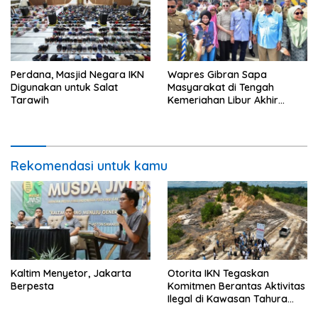
Perdana, Masjid Negara IKN
Wapres Gibran Sapa
Digunakan untuk Salat
Masyarakat di Tengah
Tarawih
Kemeriahan Libur Akhir
Tahun di IKN
Rekomendasi untuk kamu
Kaltim Menyetor, Jakarta
Otorita IKN Tegaskan
Berpesta
Komitmen Berantas Aktivitas
Ilegal di Kawasan Tahura
Bukit Soeharto