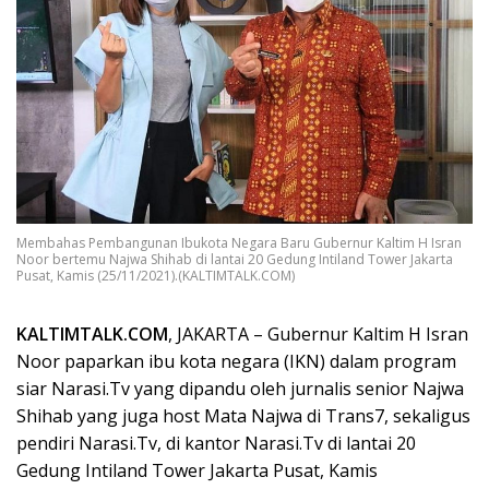
Membahas Pembangunan Ibukota Negara Baru Gubernur Kaltim H Isran
Noor bertemu Najwa Shihab di lantai 20 Gedung Intiland Tower Jakarta
Pusat, Kamis (25/11/2021).(KALTIMTALK.COM)
KALTIMTALK.COM
, JAKARTA – Gubernur Kaltim H Isran
Noor paparkan ibu kota negara (IKN) dalam program
siar Narasi.Tv yang dipandu oleh jurnalis senior Najwa
Shihab yang juga host Mata Najwa di Trans7, sekaligus
pendiri Narasi.Tv, di kantor Narasi.Tv di lantai 20
Gedung Intiland Tower Jakarta Pusat, Kamis