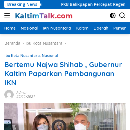
Langsung
 Dimulai
Breaking News
PKB Balikpapan Percepat Regenerasi, Kader M
ke
konten
Home
Nasional
IKN Nusantara
Kaltim
Daerah
Pemerin
Beranda
Ibu Kota Nusantara
Ibu Kota Nusantara
,
Nasional
Bertemu Najwa Shihab , Gubernur
Kaltim Paparkan Pembangunan
IKN
Admin
25/11/2021