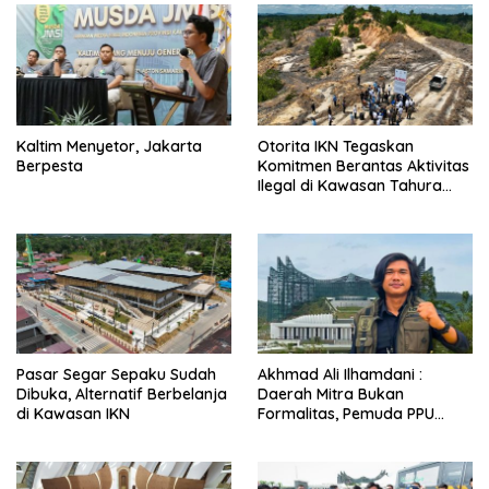
Kaltim Menyetor, Jakarta
Otorita IKN Tegaskan
Berpesta
Komitmen Berantas Aktivitas
Ilegal di Kawasan Tahura
Bukit Soeharto
Pasar Segar Sepaku Sudah
Akhmad Ali Ilhamdani :
Dibuka, Alternatif Berbelanja
Daerah Mitra Bukan
di Kawasan IKN
Formalitas, Pemuda PPU
Didorong Masuk Arus Utama
IKN