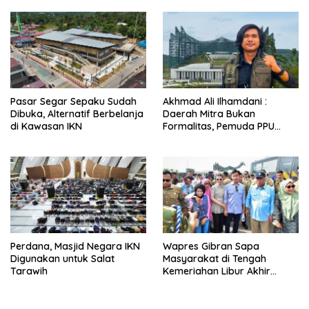
Pasar Segar Sepaku Sudah
Akhmad Ali Ilhamdani :
Dibuka, Alternatif Berbelanja
Daerah Mitra Bukan
di Kawasan IKN
Formalitas, Pemuda PPU
Didorong Masuk Arus Utama
IKN
Perdana, Masjid Negara IKN
Wapres Gibran Sapa
Digunakan untuk Salat
Masyarakat di Tengah
Tarawih
Kemeriahan Libur Akhir
Tahun di IKN